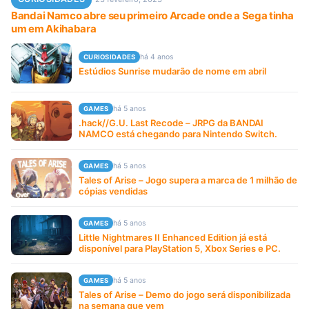
Bandai Namco abre seu primeiro Arcade onde a Sega tinha
um em Akihabara
há 4 anos
CURIOSIDADES
Estúdios Sunrise mudarão de nome em abril
há 5 anos
GAMES
.hack//G.U. Last Recode – JRPG da BANDAI
NAMCO está chegando para Nintendo Switch.
há 5 anos
GAMES
Tales of Arise – Jogo supera a marca de 1 milhão de
cópias vendidas
há 5 anos
GAMES
Little Nightmares II Enhanced Edition já está
disponível para PlayStation 5, Xbox Series e PC.
há 5 anos
GAMES
Tales of Arise – Demo do jogo será disponibilizada
na semana que vem