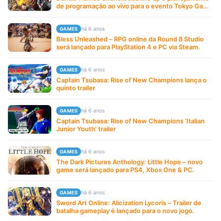
de programação ao vivo para o evento Tokyo Game
Show deste ano.
há 6 anos
GAMES
Bless Unleashed – RPG online da Round 8 Studio
será lançado para PlayStation 4 e PC via Steam.
há 6 anos
GAMES
Captain Tsubasa: Rise of New Champions lança o
quinto trailer
há 6 anos
GAMES
Captain Tsubasa: Rise of New Champions ‘Italian
Junior Youth’ trailer
há 6 anos
GAMES
The Dark Pictures Anthology: Little Hope – novo
game será lançado para PS4, Xbox One & PC.
há 6 anos
GAMES
Sword Art Online: Alicization Lycoris – Trailer de
batalha gameplay é lançado para o novo jogo.