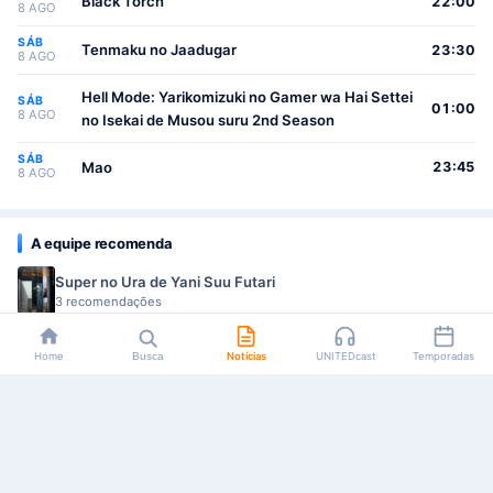
Black Torch
22:00
8 AGO
SÁB
Tenmaku no Jaadugar
23:30
8 AGO
Hell Mode: Yarikomizuki no Gamer wa Hai Settei
SÁB
01:00
8 AGO
no Isekai de Musou suru 2nd Season
SÁB
Mao
23:45
8 AGO
A equipe recomenda
Super no Ura de Yani Suu Futari
3 recomendações
Black Torch
Home
Busca
Notícias
UNITEDcast
Temporadas
2 recomendações
Kimi ga Shinu made Koi wo Shitai
2 recomendações