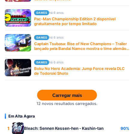
há 6 anos
GAMES
Pac-Man Championship Edition 2 disponível
gratuitamente por tempo limitado
há 6 anos
GAMES
Captain Tsubasa: Rise of New Champions – Trailer
lançado pela Bandai Namco mostra o time alemão
em ação
há 6 anos
GAMES
Boku No Hero Academia: Jump Force revela DLC
de Todoroki Shoto
Carregar mais
12 novos resultados carregados.
Em Alta Agora
1
90%
Bleach: Sennen Kessen-hen - Kashin-tan