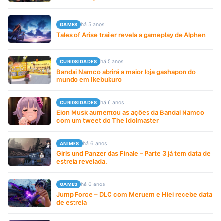
há 5 anos
GAMES
Tales of Arise trailer revela a gameplay de Alphen
há 5 anos
CURIOSIDADES
Bandai Namco abrirá a maior loja gashapon do
mundo em Ikebukuro
há 6 anos
CURIOSIDADES
Elon Musk aumentou as ações da Bandai Namco
com um tweet do The Idolmaster
há 6 anos
ANIMES
Girls und Panzer das Finale – Parte 3 já tem data de
estreia revelada.
há 6 anos
GAMES
Jump Force – DLC com Meruem e Hiei recebe data
de estreia