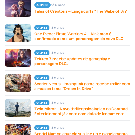
há 6 anos
ANIMES
Tales of Crestoria – Lança curta “The Wake of Sin”
há 6 anos
GAMES
One Piece: Pirate Warriors 4 – Kin’emon é
confirmado como um personagem da nova DLC
há 6 anos
GAMES
Tekken 7 recebe updates de gameplay e
personagem DLC.
há 6 anos
GAMES
Scarlet Nexus – brainpunk game recebe trailer com
a música tema “Dream In Drive”.
há 6 anos
GAMES
Twin Mirror – Novo thriller psicológico da Dontnod
Entertainment já conta com data de lançamento e
trailer de gameplay.
há 6 anos
GAMES
Bandai Namco anuncia sua line up e planejamento