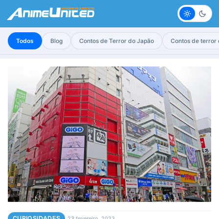
Claro
Escur
Todos
Blog
Contos de Terror do Japão
Contos de terror
CURIOSIDADES
23 fevereiro, 2023