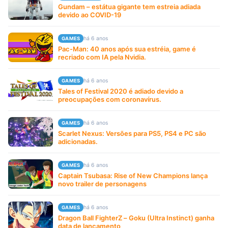
Gundam – estátua gigante tem estreia adiada
devido ao COVID-19
há 6 anos
GAMES
Pac-Man: 40 anos após sua estréia, game é
recriado com IA pela Nvidia.
há 6 anos
GAMES
Tales of Festival 2020 é adiado devido a
preocupações com coronavírus.
há 6 anos
GAMES
Scarlet Nexus: Versões para PS5, PS4 e PC são
adicionadas.
há 6 anos
GAMES
Captain Tsubasa: Rise of New Champions lança
novo trailer de personagens
há 6 anos
GAMES
Dragon Ball FighterZ – Goku (Ultra Instinct) ganha
data de lançamento