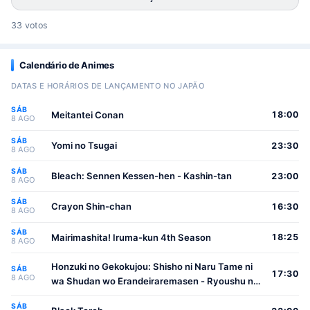
33 votos
Calendário de Animes
DATAS E HORÁRIOS DE LANÇAMENTO NO JAPÃO
SÁB
Meitantei Conan
18:00
8 AGO
SÁB
Yomi no Tsugai
23:30
8 AGO
SÁB
Bleach: Sennen Kessen-hen - Kashin-tan
23:00
8 AGO
SÁB
Crayon Shin-chan
16:30
8 AGO
SÁB
Mairimashita! Iruma-kun 4th Season
18:25
8 AGO
Honzuki no Gekokujou: Shisho ni Naru Tame ni
SÁB
17:30
8 AGO
wa Shudan wo Erandeiraremasen - Ryoushu no
Youjo
SÁB