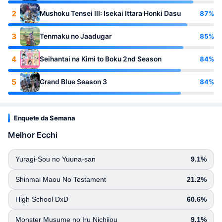
2
87%
Mushoku Tensei III: Isekai Ittara Honki Dasu
3
85%
Tenmaku no Jaadugar
4
84%
Seihantai na Kimi to Boku 2nd Season
5
84%
Grand Blue Season 3
Enquete da Semana
Melhor Ecchi
Yuragi-Sou no Yuuna-san
9.1%
Shinmai Maou No Testament
21.2%
High School DxD
60.6%
Monster Musume no Iru Nichijou
9.1%