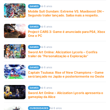
há 6 anos
GAMES
Mobile Suit Gundam: Extreme VS. Maxiboost ON –
Segundo trailer lançado. Saiba mais a respeito.
há 6 anos
GAMES
Project CARS 3: Game é anunciado para PS4, Xbox
One e PC
há 6 anos
GAMES
Sword Art Online: Alicization Lycoris – Confira
trailer de “Personalização e Exploração”
há 6 anos
GAMES
Captain Tsubasa: Rise of New Champions – Game
será lançado no Japão e posteriormente no Oeste
há 6 anos
GAMES
Sword Art Online – Alicization Lycoris apresenta o
gameplay da Alice
há 6 anos
CURIOSIDADES