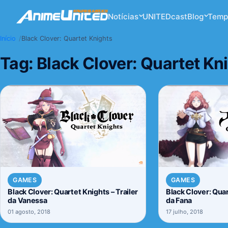
Notícias
UNITEDcast
Blog
Temp
Início
Black Clover: Quartet Knights
Tag:
Black Clover: Quartet Kn
GAMES
GAMES
Black Clover: Quartet Knights – Trailer
Black Clover: Quar
da Vanessa
da Fana
01 agosto, 2018
17 julho, 2018