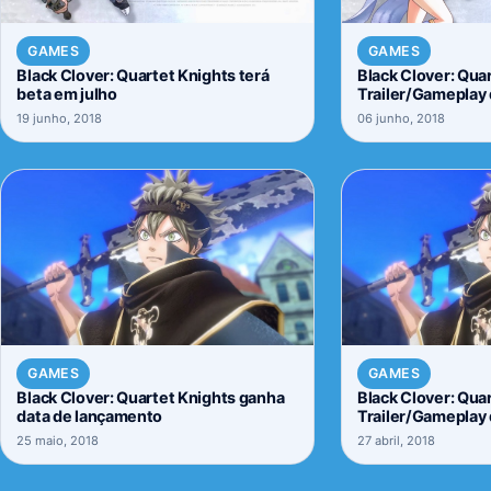
GAMES
GAMES
Black Clover: Quartet Knights terá
Black Clover: Quar
beta em julho
Trailer/Gameplay 
19 junho, 2018
06 junho, 2018
GAMES
GAMES
Black Clover: Quartet Knights ganha
Black Clover: Quar
data de lançamento
Trailer/Gameplay 
25 maio, 2018
27 abril, 2018