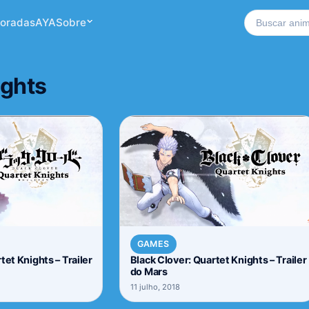
Buscar no si
oradas
AYA
Sobre
ights
GAMES
tet Knights – Trailer
Black Clover: Quartet Knights – Trailer
do Mars
11 julho, 2018