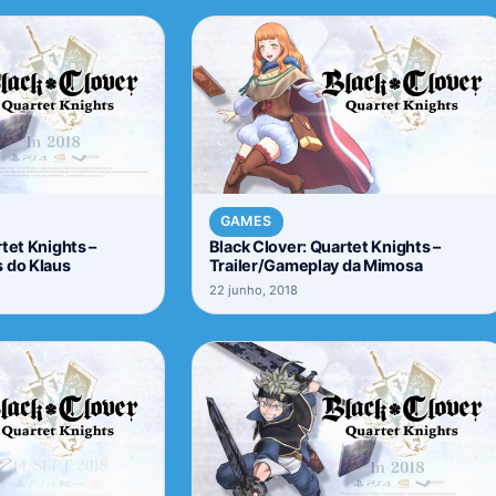
GAMES
tet Knights –
Black Clover: Quartet Knights –
 do Klaus
Trailer/Gameplay da Mimosa
22 junho, 2018