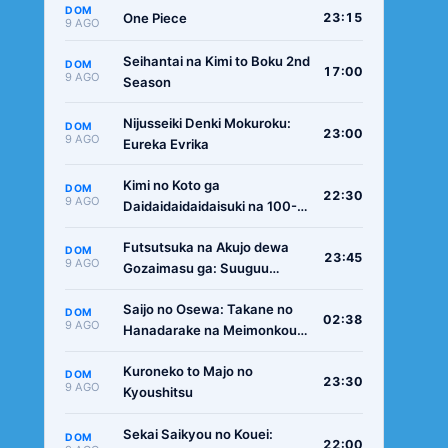
DOM
One Piece
23:15
9 AGO
Seihantai na Kimi to Boku 2nd
DOM
17:00
9 AGO
Season
Nijusseiki Denki Mokuroku:
DOM
23:00
9 AGO
Eureka Evrika
Kimi no Koto ga
DOM
22:30
9 AGO
Daidaidaidaidaisuki na 100-
nin no Kanojo 3rd Season
Futsutsuka na Akujo dewa
DOM
23:45
9 AGO
Gozaimasu ga: Suuguu
Chouso Torikae Den
Saijo no Osewa: Takane no
DOM
02:38
9 AGO
Hanadarake na Meimonkou
de, Gakuin Ichi no Ojousama
Kuroneko to Majo no
(Seikatsu Nouryoku Kaimu)
DOM
23:30
9 AGO
Kyoushitsu
wo Kagenagara Osewa suru
Koto ni Narimashita
Sekai Saikyou no Kouei:
DOM
22:00