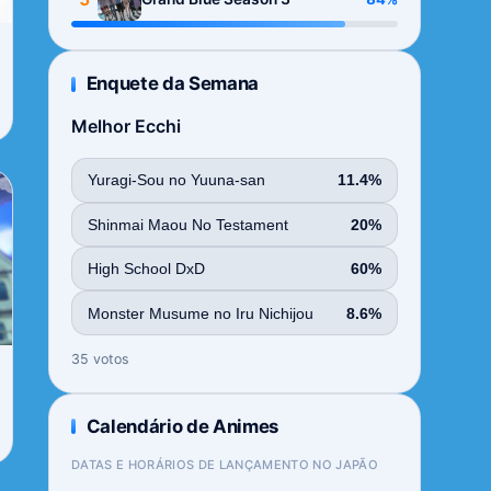
Enquete da Semana
Melhor Ecchi
Yuragi-Sou no Yuuna-san
11.4%
Shinmai Maou No Testament
20%
High School DxD
60%
Monster Musume no Iru Nichijou
8.6%
35 votos
Calendário de Animes
DATAS E HORÁRIOS DE LANÇAMENTO NO JAPÃO