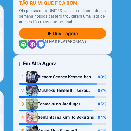
TÃO RUIM, QUE FICA BOM
Olá pessoas do UNITEDcast, no episódio dessa
semana nossos casters trouxeram uma lista de
animes tão ruins que no final…
▶ Ouvir agora
OUÇA TAMBÉM NAS PLATAFORMAS:
Em Alta Agora
1
90%
Bleach: Sennen Kessen-hen -
Kashin-tan
2
87%
Mushoku Tensei III: Isekai
Ittara Honki Dasu
3
85%
Tenmaku no Jaadugar
4
84%
Seihantai na Kimi to Boku 2nd
Season
5
84%
Grand Blue Season 3