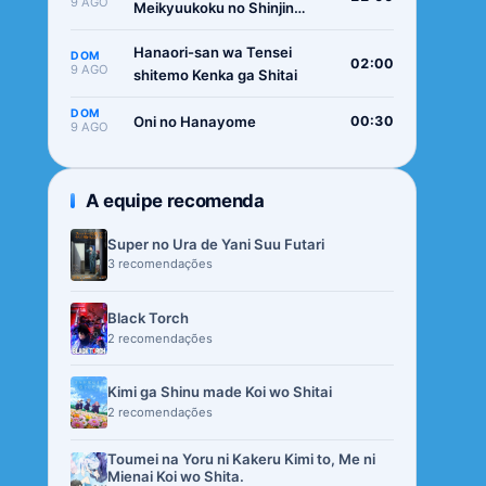
9 AGO
Meikyuukoku no Shinjin
Tansakusha
Hanaori-san wa Tensei
DOM
02:00
9 AGO
shitemo Kenka ga Shitai
DOM
Oni no Hanayome
00:30
9 AGO
A equipe recomenda
Super no Ura de Yani Suu Futari
3 recomendações
Black Torch
2 recomendações
Kimi ga Shinu made Koi wo Shitai
2 recomendações
Toumei na Yoru ni Kakeru Kimi to, Me ni
Mienai Koi wo Shita.