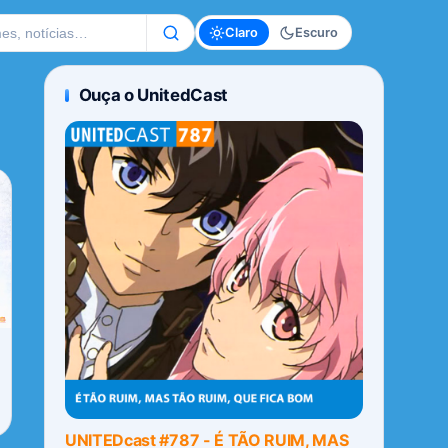
te
Claro
Escuro
Ouça o UnitedCast
UNITEDcast #787 - É TÃO RUIM, MAS