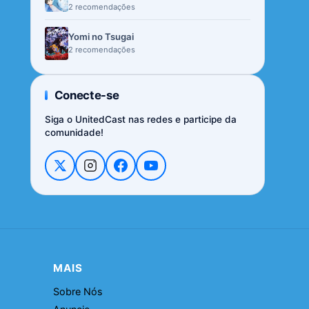
2 recomendações
Yomi no Tsugai
2 recomendações
Conecte-se
Siga o UnitedCast nas redes e participe da
comunidade!
MAIS
Sobre Nós