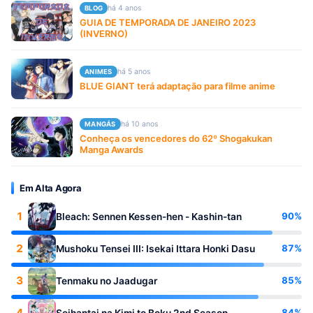
há 4 anos
BLOG
GUIA DE TEMPORADA DE JANEIRO 2023
(INVERNO)
há 5 anos
ANIMES
BLUE GIANT terá adaptação para filme anime
há 10 anos
MANGÁS
Conheça os vencedores do 62º Shogakukan
Manga Awards
Em Alta Agora
1
90%
Bleach: Sennen Kessen-hen - Kashin-tan
2
87%
Mushoku Tensei III: Isekai Ittara Honki Dasu
3
85%
Tenmaku no Jaadugar
4
84%
Seihantai na Kimi to Boku 2nd Season