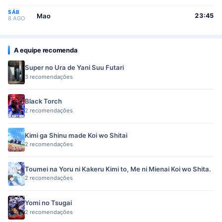
SÁB
Mao
23:45
8 AGO
A equipe recomenda
Super no Ura de Yani Suu Futari
3 recomendações
Black Torch
2 recomendações
Kimi ga Shinu made Koi wo Shitai
2 recomendações
Toumei na Yoru ni Kakeru Kimi to, Me ni Mienai Koi wo Shita.
2 recomendações
Yomi no Tsugai
2 recomendações