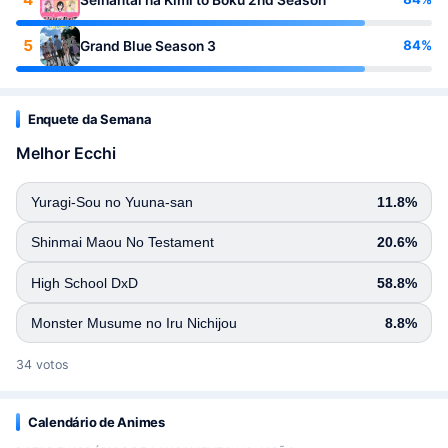
5
84%
Grand Blue Season 3
Enquete da Semana
Melhor Ecchi
Yuragi-Sou no Yuuna-san
11.8%
Shinmai Maou No Testament
20.6%
High School DxD
58.8%
Monster Musume no Iru Nichijou
8.8%
34 votos
Calendário de Animes