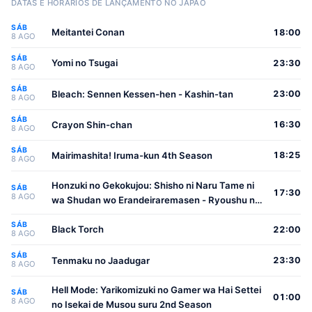
DATAS E HORÁRIOS DE LANÇAMENTO NO JAPÃO
SÁB
Meitantei Conan
18:00
8 AGO
SÁB
Yomi no Tsugai
23:30
8 AGO
SÁB
Bleach: Sennen Kessen-hen - Kashin-tan
23:00
8 AGO
SÁB
Crayon Shin-chan
16:30
8 AGO
SÁB
Mairimashita! Iruma-kun 4th Season
18:25
8 AGO
Honzuki no Gekokujou: Shisho ni Naru Tame ni
SÁB
17:30
8 AGO
wa Shudan wo Erandeiraremasen - Ryoushu no
Youjo
SÁB
Black Torch
22:00
8 AGO
SÁB
Tenmaku no Jaadugar
23:30
8 AGO
Hell Mode: Yarikomizuki no Gamer wa Hai Settei
SÁB
01:00
8 AGO
no Isekai de Musou suru 2nd Season