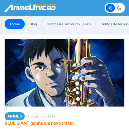
Claro
Escur
Todos
Blog
Contos de Terror do Japão
Contos de terror
ANIMES
16 dezembro, 2022
BLUE GIANT ganha um novo trailer