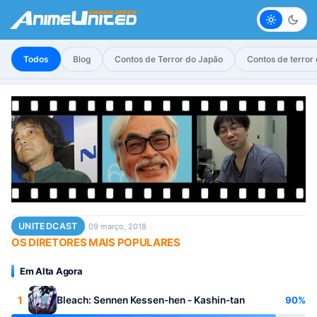
Claro
Escur
Todos
Blog
Contos de Terror do Japão
Contos de terror
UNITEDCAST
09 março, 2018
OS DIRETORES MAIS POPULARES
Em Alta Agora
1
90%
Bleach: Sennen Kessen-hen - Kashin-tan