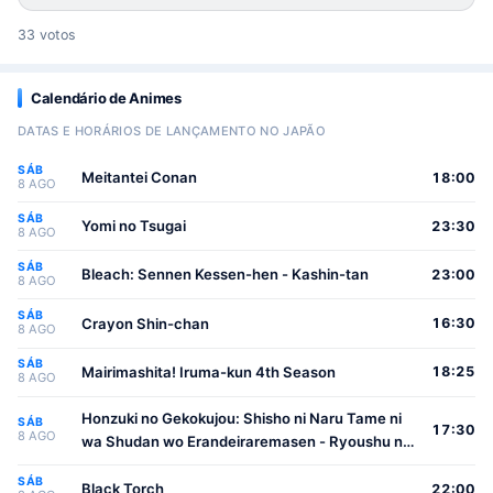
33 votos
Calendário de Animes
DATAS E HORÁRIOS DE LANÇAMENTO NO JAPÃO
SÁB
Meitantei Conan
18:00
8 AGO
SÁB
Yomi no Tsugai
23:30
8 AGO
SÁB
Bleach: Sennen Kessen-hen - Kashin-tan
23:00
8 AGO
SÁB
Crayon Shin-chan
16:30
8 AGO
SÁB
Mairimashita! Iruma-kun 4th Season
18:25
8 AGO
Honzuki no Gekokujou: Shisho ni Naru Tame ni
SÁB
17:30
8 AGO
wa Shudan wo Erandeiraremasen - Ryoushu no
Youjo
SÁB
Black Torch
22:00