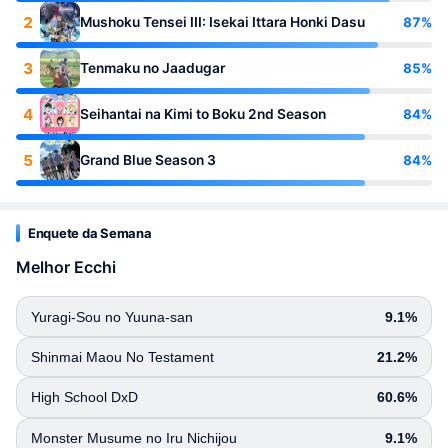
2
87%
Mushoku Tensei III: Isekai Ittara Honki Dasu
3
85%
Tenmaku no Jaadugar
4
84%
Seihantai na Kimi to Boku 2nd Season
5
84%
Grand Blue Season 3
Enquete da Semana
Melhor Ecchi
Yuragi-Sou no Yuuna-san
9.1%
Shinmai Maou No Testament
21.2%
High School DxD
60.6%
Monster Musume no Iru Nichijou
9.1%