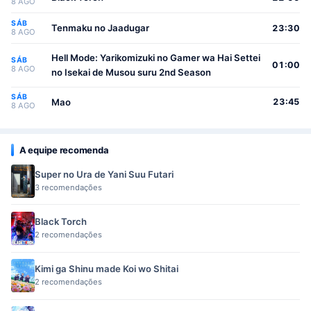
8 AGO
SÁB
Tenmaku no Jaadugar
23:30
8 AGO
Hell Mode: Yarikomizuki no Gamer wa Hai Settei
SÁB
01:00
8 AGO
no Isekai de Musou suru 2nd Season
SÁB
Mao
23:45
8 AGO
A equipe recomenda
Super no Ura de Yani Suu Futari
3 recomendações
Black Torch
2 recomendações
Kimi ga Shinu made Koi wo Shitai
2 recomendações