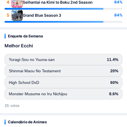
4
84%
Seihantai na Kimi to Boku 2nd Season
5
84%
Grand Blue Season 3
Enquete da Semana
Melhor Ecchi
Yuragi-Sou no Yuuna-san
11.4%
Shinmai Maou No Testament
20%
High School DxD
60%
Monster Musume no Iru Nichijou
8.6%
35 votos
Calendário de Animes