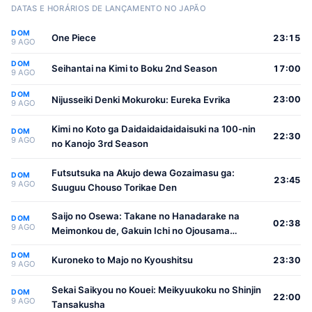
DATAS E HORÁRIOS DE LANÇAMENTO NO JAPÃO
DOM
One Piece
23:15
9 AGO
DOM
Seihantai na Kimi to Boku 2nd Season
17:00
9 AGO
DOM
Nijusseiki Denki Mokuroku: Eureka Evrika
23:00
9 AGO
Kimi no Koto ga Daidaidaidaidaisuki na 100-nin
DOM
22:30
9 AGO
no Kanojo 3rd Season
Futsutsuka na Akujo dewa Gozaimasu ga:
DOM
23:45
9 AGO
Suuguu Chouso Torikae Den
Saijo no Osewa: Takane no Hanadarake na
DOM
02:38
9 AGO
Meimonkou de, Gakuin Ichi no Ojousama
(Seikatsu Nouryoku Kaimu) wo Kagenagara
DOM
Osewa suru Koto ni Narimashita
Kuroneko to Majo no Kyoushitsu
23:30
9 AGO
Sekai Saikyou no Kouei: Meikyuukoku no Shinjin
DOM
22:00
9 AGO
Tansakusha