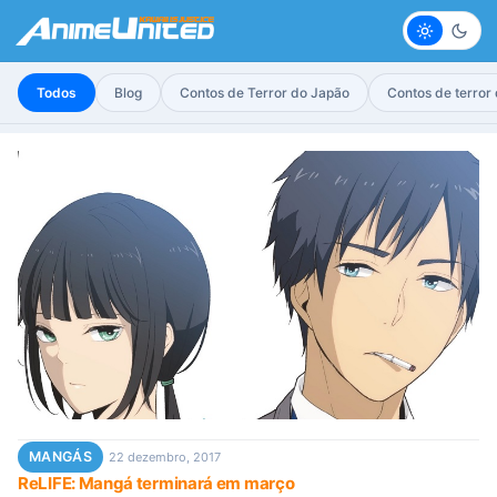
Claro
Escur
Todos
Blog
Contos de Terror do Japão
Contos de terror
MANGÁS
22 dezembro, 2017
ReLIFE: Mangá terminará em março