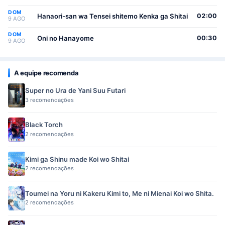
DOM
Hanaori-san wa Tensei shitemo Kenka ga Shitai
02:00
9 AGO
DOM
Oni no Hanayome
00:30
9 AGO
A equipe recomenda
Super no Ura de Yani Suu Futari
3 recomendações
Black Torch
2 recomendações
Kimi ga Shinu made Koi wo Shitai
2 recomendações
Toumei na Yoru ni Kakeru Kimi to, Me ni Mienai Koi wo Shita.
2 recomendações