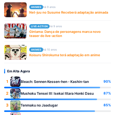
há 9 anos
ANIMES
Net-juu no Susume Receberá adaptação animada
há 9 anos
LIVE-ACTION
Gintama: Dança de personagens marca novo
teaser do live-action
há 10 anos
ANIMES
Koisuru Shirokuma terá adaptação em anime
Em Alta Agora
1
90%
Bleach: Sennen Kessen-hen - Kashin-tan
2
87%
Mushoku Tensei III: Isekai Ittara Honki Dasu
3
85%
Tenmaku no Jaadugar