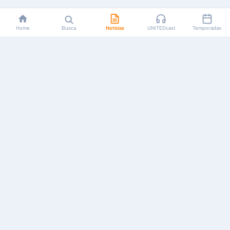
Home
Busca
Notícias
UNITEDcast
Temporadas
Notícias, reviews, guias e podcasts sobre o universo dos
animes!
Feito por fãs, para fãs.
NAVEGAÇÃO
CATEGORIAS
MAIS
Início
Animes
Sobre Nós
Notícias
Mangás
Anuncie