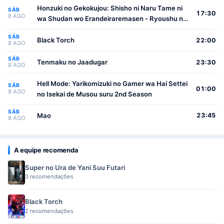
Honzuki no Gekokujou: Shisho ni Naru Tame ni
SÁB
17:30
8 AGO
wa Shudan wo Erandeiraremasen - Ryoushu no
Youjo
SÁB
Black Torch
22:00
8 AGO
SÁB
Tenmaku no Jaadugar
23:30
8 AGO
Hell Mode: Yarikomizuki no Gamer wa Hai Settei
SÁB
01:00
8 AGO
no Isekai de Musou suru 2nd Season
SÁB
Mao
23:45
8 AGO
A equipe recomenda
Super no Ura de Yani Suu Futari
3 recomendações
Black Torch
2 recomendações