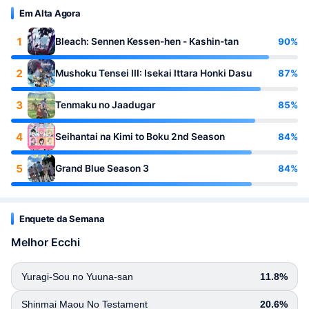
Em Alta Agora
1
90%
Bleach: Sennen Kessen-hen - Kashin-tan
2
87%
Mushoku Tensei III: Isekai Ittara Honki Dasu
3
85%
Tenmaku no Jaadugar
4
84%
Seihantai na Kimi to Boku 2nd Season
5
84%
Grand Blue Season 3
Enquete da Semana
Melhor Ecchi
Yuragi-Sou no Yuuna-san
11.8%
Shinmai Maou No Testament
20.6%