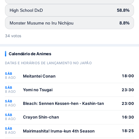
High School DxD
58.8%
Monster Musume no Iru Nichijou
8.8%
34 votos
Calendário de Animes
DATAS E HORÁRIOS DE LANÇAMENTO NO JAPÃO
SÁB
Meitantei Conan
18:00
8 AGO
SÁB
Yomi no Tsugai
23:30
8 AGO
SÁB
Bleach: Sennen Kessen-hen - Kashin-tan
23:00
8 AGO
SÁB
Crayon Shin-chan
16:30
8 AGO
SÁB
Mairimashita! Iruma-kun 4th Season
18:25
8 AGO