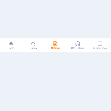
Home
Busca
Notícias
UNITEDcast
Temporadas
Notícias, reviews, guias e podcasts sobre o universo dos
animes!
Feito por fãs, para fãs.