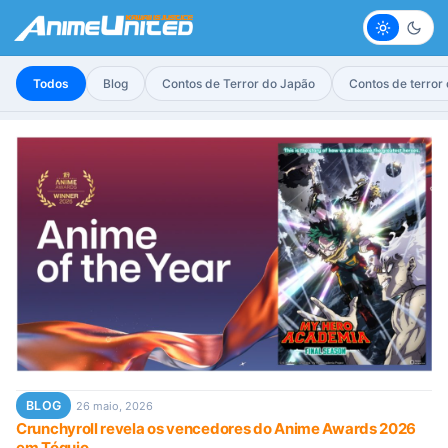
Claro
Escur
Todos
Blog
Contos de Terror do Japão
Contos de terror
BLOG
26 maio, 2026
Crunchyroll revela os vencedores do Anime Awards 2026
em Tóquio