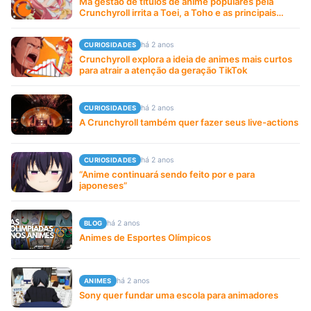
Má gestão de títulos de anime populares pela
Crunchyroll irrita a Toei, a Toho e as principais
editoras de mangá
há 2 anos
CURIOSIDADES
Crunchyroll explora a ideia de animes mais curtos
para atrair a atenção da geração TikTok
há 2 anos
CURIOSIDADES
A Crunchyroll também quer fazer seus live-actions
há 2 anos
CURIOSIDADES
“Anime continuará sendo feito por e para
japoneses”
há 2 anos
BLOG
Animes de Esportes Olímpicos
há 2 anos
ANIMES
Sony quer fundar uma escola para animadores