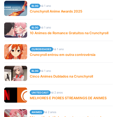
há 1 ano
BLOG
Crunchyroll Anime Awards 2025
há 1 ano
BLOG
10 Animes de Romance Gratuitos na Crunchyroll
há 1 ano
CURIOSIDADES
Cruncyroll entrou em outra controvérsia
há 1 ano
BLOG
Cinco Animes Dublados na Crunchyroll
há 2 anos
UNITEDCAST
MELHORES E PIORES STREAMINGS DE ANIMES
há 2 anos
ANIMES