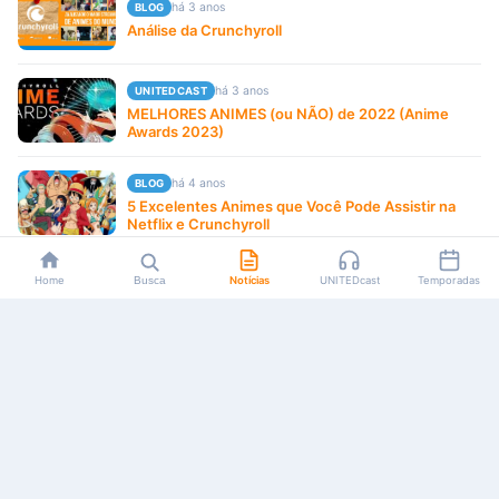
há 3 anos
BLOG
Análise da Crunchyroll
há 3 anos
UNITEDCAST
MELHORES ANIMES (ou NÃO) de 2022 (Anime
Awards 2023)
há 4 anos
BLOG
5 Excelentes Animes que Você Pode Assistir na
Netflix e Crunchyroll
há 4 anos
CURIOSIDADES
Home
Busca
Notícias
UNITEDcast
Temporadas
Crunchyroll pode demitir um dublador por
sindicalização
há 4 anos
ANIMES
Haikyuu!!: Conheça o elenco da dublagem
brasileira
há 4 anos
CURIOSIDADES
WAKANIM, o ‘Crunchyroll da França’, foi hackeado