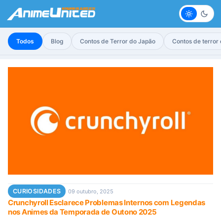
Claro
Escur
Todos
Blog
Contos de Terror do Japão
Contos de terror
CURIOSIDADES
09 outubro, 2025
Crunchyroll Esclarece Problemas Internos com Legendas
nos Animes da Temporada de Outono 2025