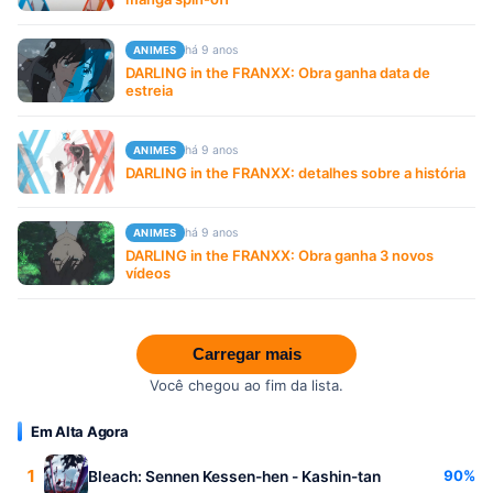
há 9 anos
ANIMES
DARLING in the FRANXX: Obra ganha data de
estreia
há 9 anos
ANIMES
DARLING in the FRANXX: detalhes sobre a história
há 9 anos
ANIMES
DARLING in the FRANXX: Obra ganha 3 novos
vídeos
Carregar mais
Você chegou ao fim da lista.
Em Alta Agora
1
90%
Bleach: Sennen Kessen-hen - Kashin-tan