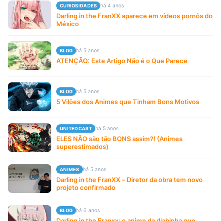
há 4 anos
CURIOSIDADES
Darling in the FranXX aparece em vídeos pornôs do
México
há 5 anos
BLOG
ATENÇÃO: Este Artigo Não é o Que Parece
há 5 anos
BLOG
5 Vilões dos Animes que Tinham Bons Motivos
há 5 anos
UNITEDCAST
ELES NÃO são tão BONS assim?! (Animes
superestimados)
há 5 anos
ANIMES
Darling in the FranXX – Diretor da obra tem novo
projeto confirmado
há 6 anos
BLOG
Darling in the Franxx: o anime da diabinha que