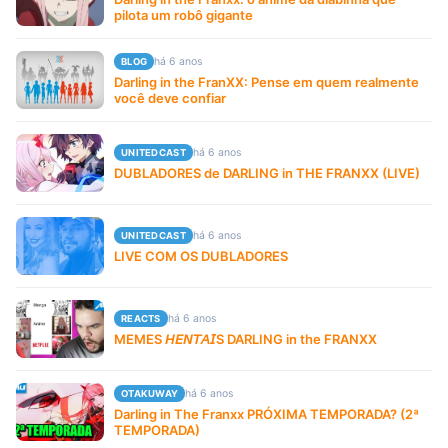
pilota um robô gigante
há 6 anos
BLOG
Darling in the FranXX: Pense em quem realmente
você deve confiar
há 6 anos
UNITEDCAST
DUBLADORES de DARLING in THE FRANXX (LIVE)
há 6 anos
UNITEDCAST
LIVE COM OS DUBLADORES
há 6 anos
REACTS
MEMES 𝘏𝘌𝘕𝘛𝘈𝘐S DARLING in the FRANXX
há 6 anos
OTAKUWAY
Darling in The Franxx PRÓXIMA TEMPORADA? (2ª
TEMPORADA)