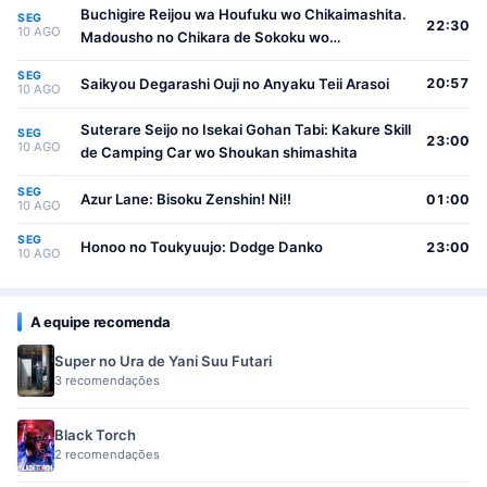
Buchigire Reijou wa Houfuku wo Chikaimashita.
SEG
22:30
10 AGO
Madousho no Chikara de Sokoku wo
Tatakitsubushimasu
SEG
Saikyou Degarashi Ouji no Anyaku Teii Arasoi
20:57
10 AGO
Suterare Seijo no Isekai Gohan Tabi: Kakure Skill
SEG
23:00
10 AGO
de Camping Car wo Shoukan shimashita
SEG
Azur Lane: Bisoku Zenshin! Ni!!
01:00
10 AGO
SEG
Honoo no Toukyuujo: Dodge Danko
23:00
10 AGO
A equipe recomenda
Super no Ura de Yani Suu Futari
3 recomendações
Black Torch
2 recomendações