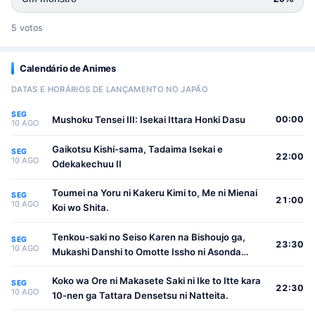
5 votos
Calendário de Animes
DATAS E HORÁRIOS DE LANÇAMENTO NO JAPÃO
SEG
Mushoku Tensei III: Isekai Ittara Honki Dasu
00:00
10 AGO
Gaikotsu Kishi-sama, Tadaima Isekai e
SEG
22:00
10 AGO
Odekakechuu II
Toumei na Yoru ni Kakeru Kimi to, Me ni Mienai
SEG
21:00
10 AGO
Koi wo Shita.
Tenkou-saki no Seiso Karen na Bishoujo ga,
SEG
23:30
10 AGO
Mukashi Danshi to Omotte Issho ni Asonda
Osananajimi Datta Ken
Koko wa Ore ni Makasete Saki ni Ike to Itte kara
SEG
22:30
10 AGO
10-nen ga Tattara Densetsu ni Natteita.