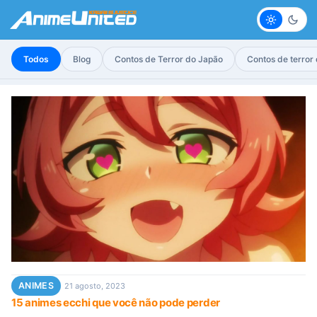
Claro
Escur
Todos
Blog
Contos de Terror do Japão
Contos de terror
ANIMES
21 agosto, 2023
15 animes ecchi que você não pode perder