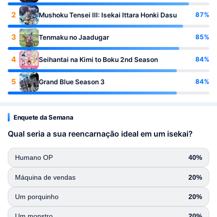
2
87%
Mushoku Tensei III: Isekai Ittara Honki Dasu
3
85%
Tenmaku no Jaadugar
4
84%
Seihantai na Kimi to Boku 2nd Season
5
84%
Grand Blue Season 3
Enquete da Semana
Qual seria a sua reencarnação ideal em um isekai?
Humano OP
40%
Máquina de vendas
20%
Um porquinho
20%
Um monstro
20%