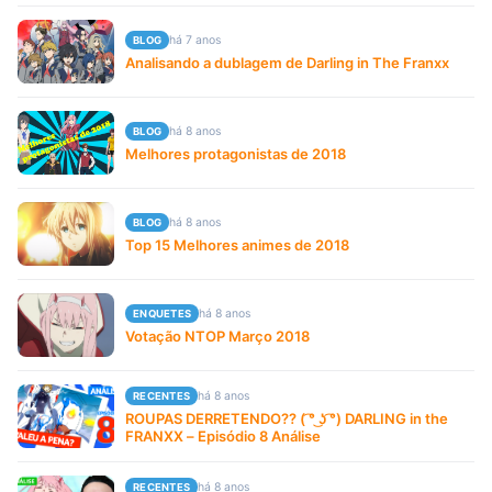
há 7 anos
BLOG
Analisando a dublagem de Darling in The Franxx
há 8 anos
BLOG
Melhores protagonistas de 2018
há 8 anos
BLOG
Top 15 Melhores animes de 2018
há 8 anos
ENQUETES
Votação NTOP Março 2018
há 8 anos
RECENTES
ROUPAS DERRETENDO?? ( ͡° ͜ʖ ͡°) DARLING in the
FRANXX – Episódio 8 Análise
há 8 anos
RECENTES