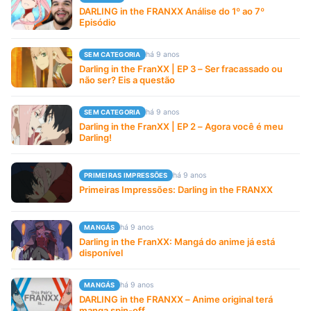
DARLING in the FRANXX Análise do 1º ao 7º
Episódio
há 9 anos
SEM CATEGORIA
Darling in the FranXX | EP 3 – Ser fracassado ou
não ser? Eis a questão
há 9 anos
SEM CATEGORIA
Darling in the FranXX | EP 2 – Agora você é meu
Darling!
há 9 anos
PRIMEIRAS IMPRESSÕES
Primeiras Impressões: Darling in the FRANXX
há 9 anos
MANGÁS
Darling in the FranXX: Mangá do anime já está
disponível
há 9 anos
MANGÁS
DARLING in the FRANXX – Anime original terá
manga spin-off