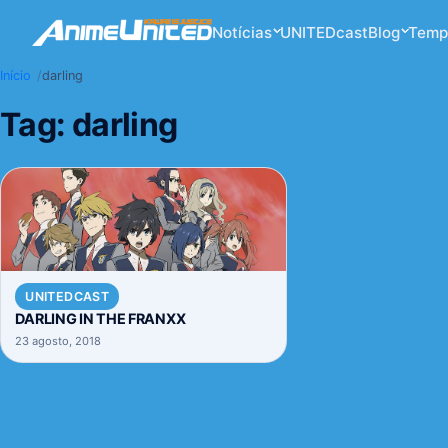
Notícias
UNITEDcast
Blog
Temp
Início
darling
Tag:
darling
UNITEDCAST
DARLING IN THE FRANXX
23 agosto, 2018