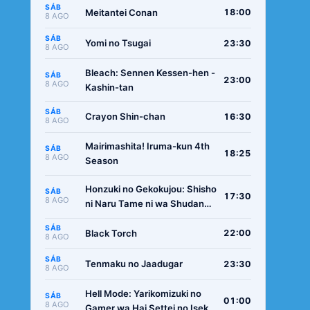
SÁB
Meitantei Conan
18:00
8 AGO
SÁB
Yomi no Tsugai
23:30
8 AGO
Bleach: Sennen Kessen-hen -
SÁB
23:00
8 AGO
Kashin-tan
SÁB
Crayon Shin-chan
16:30
8 AGO
Mairimashita! Iruma-kun 4th
SÁB
18:25
8 AGO
Season
Honzuki no Gekokujou: Shisho
SÁB
17:30
8 AGO
ni Naru Tame ni wa Shudan
wo Erandeiraremasen -
SÁB
Ryoushu no Youjo
Black Torch
22:00
8 AGO
SÁB
Tenmaku no Jaadugar
23:30
8 AGO
Hell Mode: Yarikomizuki no
SÁB
01:00
8 AGO
Gamer wa Hai Settei no Isekai