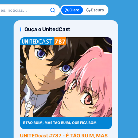
te
Claro
Escuro
Ouça o UnitedCast
UNITEDcast #787 - É TÃO RUIM, MAS