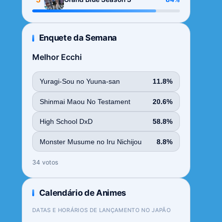
Enquete da Semana
Melhor Ecchi
Yuragi-Sou no Yuuna-san
11.8%
Shinmai Maou No Testament
20.6%
High School DxD
58.8%
Monster Musume no Iru Nichijou
8.8%
34 votos
Calendário de Animes
DATAS E HORÁRIOS DE LANÇAMENTO NO JAPÃO