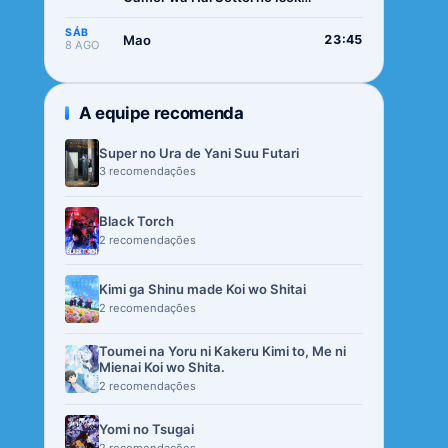
de Musou suru 2nd Season
SÁB
Mao
23:45
8 AGO
A equipe recomenda
Super no Ura de Yani Suu Futari
3 recomendações
Black Torch
2 recomendações
Kimi ga Shinu made Koi wo Shitai
2 recomendações
Toumei na Yoru ni Kakeru Kimi to, Me ni
Mienai Koi wo Shita.
2 recomendações
Yomi no Tsugai
2 recomendações