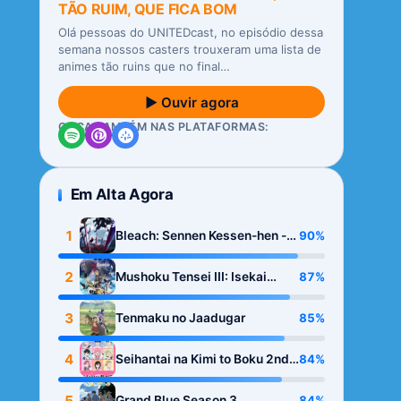
TÃO RUIM, QUE FICA BOM
Olá pessoas do UNITEDcast, no episódio dessa
semana nossos casters trouxeram uma lista de
animes tão ruins que no final…
▶ Ouvir agora
OUÇA TAMBÉM NAS PLATAFORMAS:
Em Alta Agora
1
90%
Bleach: Sennen Kessen-hen -
Kashin-tan
2
87%
Mushoku Tensei III: Isekai
Ittara Honki Dasu
3
85%
Tenmaku no Jaadugar
4
84%
Seihantai na Kimi to Boku 2nd
Season
5
84%
Grand Blue Season 3