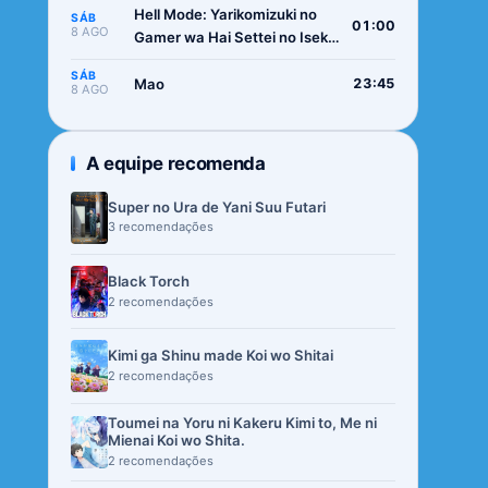
Hell Mode: Yarikomizuki no
SÁB
01:00
8 AGO
Gamer wa Hai Settei no Isekai
de Musou suru 2nd Season
SÁB
Mao
23:45
8 AGO
A equipe recomenda
Super no Ura de Yani Suu Futari
3 recomendações
Black Torch
2 recomendações
Kimi ga Shinu made Koi wo Shitai
2 recomendações
Toumei na Yoru ni Kakeru Kimi to, Me ni
Mienai Koi wo Shita.
2 recomendações