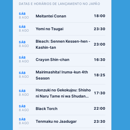
DATAS E HORÁRIOS DE LANÇAMENTO NO JAPÃO
SÁB
Meitantei Conan
18:00
8 AGO
SÁB
Yomi no Tsugai
23:30
8 AGO
Bleach: Sennen Kessen-hen -
SÁB
23:00
8 AGO
Kashin-tan
SÁB
Crayon Shin-chan
16:30
8 AGO
Mairimashita! Iruma-kun 4th
SÁB
18:25
8 AGO
Season
Honzuki no Gekokujou: Shisho
SÁB
17:30
8 AGO
ni Naru Tame ni wa Shudan
wo Erandeiraremasen -
SÁB
Ryoushu no Youjo
Black Torch
22:00
8 AGO
SÁB
Tenmaku no Jaadugar
23:30
8 AGO