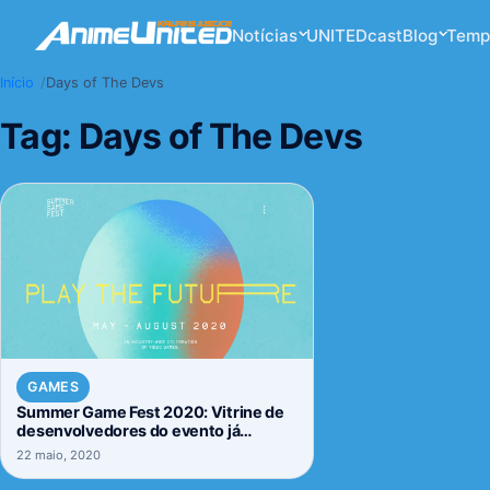
Notícias
UNITEDcast
Blog
Temp
Início
Days of The Devs
Tag:
Days of The Devs
GAMES
Summer Game Fest 2020: Vitrine de
desenvolvedores do evento já
possuem datas definidas. Confira.
22 maio, 2020