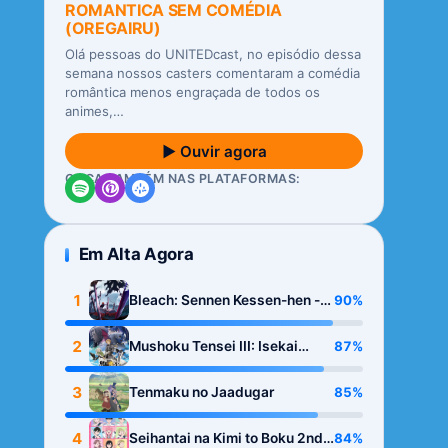
ROMANTICA SEM COMÉDIA
(OREGAIRU)
Olá pessoas do UNITEDcast, no episódio dessa
semana nossos casters comentaram a comédia
romântica menos engraçada de todos os
animes,…
▶ Ouvir agora
OUÇA TAMBÉM NAS PLATAFORMAS:
Em Alta Agora
1
90%
Bleach: Sennen Kessen-hen -
Kashin-tan
2
87%
Mushoku Tensei III: Isekai
Ittara Honki Dasu
3
85%
Tenmaku no Jaadugar
4
84%
Seihantai na Kimi to Boku 2nd