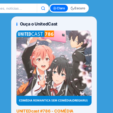
te
Claro
Escuro
Ouça o UnitedCast
UNITEDcast #786 - COMÉDIA