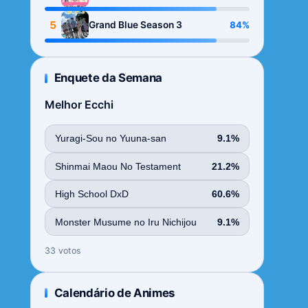
Season
5
84%
Grand Blue Season 3
Enquete da Semana
Melhor Ecchi
Yuragi-Sou no Yuuna-san
9.1%
Shinmai Maou No Testament
21.2%
High School DxD
60.6%
Monster Musume no Iru Nichijou
9.1%
33 votos
Calendário de Animes