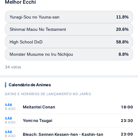
Melhor Ecchi
Yuragi-Sou no Yuuna-san
11.8%
Shinmai Maou No Testament
20.6%
High School DxD
58.8%
Monster Musume no Iru Nichijou
8.8%
34 votos
Calendário de Animes
DATAS E HORÁRIOS DE LANÇAMENTO NO JAPÃO
SÁB
Meitantei Conan
18:00
8 AGO
SÁB
Yomi no Tsugai
23:30
8 AGO
SÁB
Bleach: Sennen Kessen-hen - Kashin-tan
23:00
8 AGO