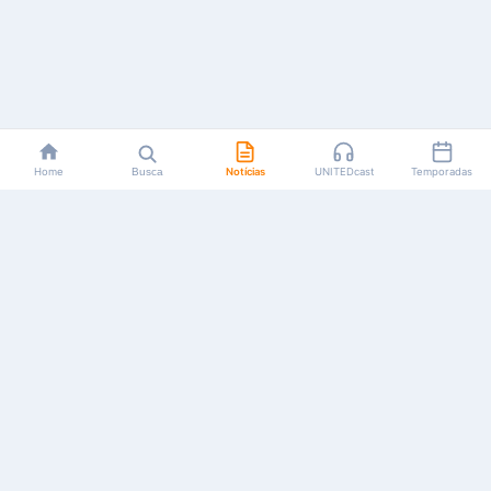
Home
Busca
Notícias
UNITEDcast
Temporadas
Notícias, reviews, guias e podcasts sobre o universo dos
animes!
Feito por fãs, para fãs.