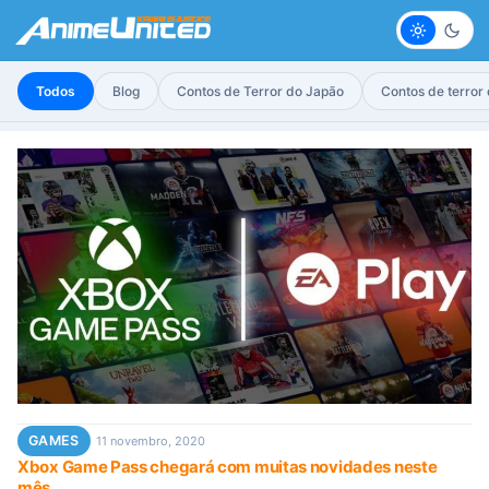
Claro
Escur
Todos
Blog
Contos de Terror do Japão
Contos de terror
GAMES
11 novembro, 2020
Xbox Game Pass chegará com muitas novidades neste
mês