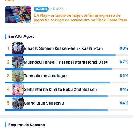
há 6 anos
GAMES
EA Play – anúncio de hoje confirma ingresso de
jogos do serviço de assinatura no Xbox Game Pass
Em Alta Agora
1
90%
Bleach: Sennen Kessen-hen - Kashin-tan
2
87%
Mushoku Tensei III: Isekai Ittara Honki Dasu
3
85%
Tenmaku no Jaadugar
4
84%
Seihantai na Kimi to Boku 2nd Season
5
84%
Grand Blue Season 3
Enquete da Semana