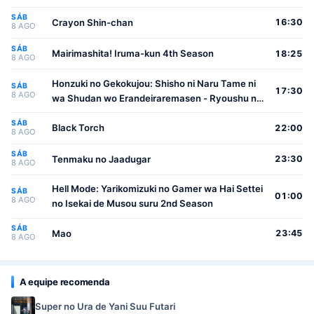
SÁB
Crayon Shin-chan
16:30
8 AGO
SÁB
Mairimashita! Iruma-kun 4th Season
18:25
8 AGO
Honzuki no Gekokujou: Shisho ni Naru Tame ni
SÁB
17:30
8 AGO
wa Shudan wo Erandeiraremasen - Ryoushu no
Youjo
SÁB
Black Torch
22:00
8 AGO
SÁB
Tenmaku no Jaadugar
23:30
8 AGO
Hell Mode: Yarikomizuki no Gamer wa Hai Settei
SÁB
01:00
8 AGO
no Isekai de Musou suru 2nd Season
SÁB
Mao
23:45
8 AGO
A equipe recomenda
Super no Ura de Yani Suu Futari