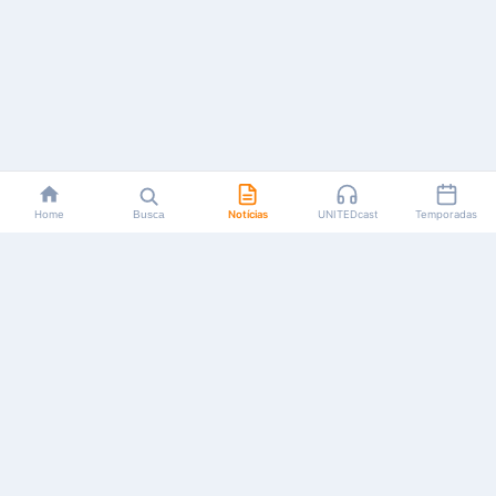
Home
Busca
Notícias
UNITEDcast
Temporadas
Notícias, reviews, guias e podcasts sobre o universo dos
animes!
Feito por fãs, para fãs.