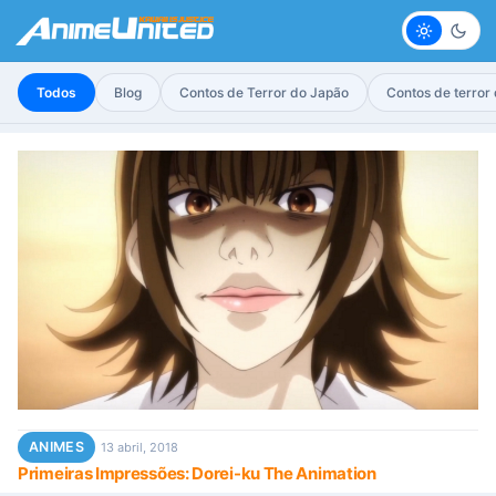
Claro
Escur
Todos
Blog
Contos de Terror do Japão
Contos de terror
ANIMES
13 abril, 2018
Primeiras Impressões: Dorei-ku The Animation