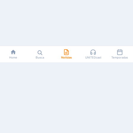
Home
Busca
Notícias
UNITEDcast
Temporadas
Notícias, reviews, guias e podcasts sobre o universo dos
animes!
Feito por fãs, para fãs.