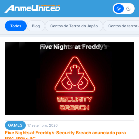
Claro
Escur
Todos
Blog
Contos de Terror do Japão
Contos de terror
GAMES
17 setembro, 2020
Five Nights at Freddy’s: Security Breach anunciado para
PS4, PS5 e PC