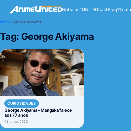
Notícias
UNITEDcast
Blog
Temp
Início
George Akiyama
Tag:
George Akiyama
CURIOSIDADES
George Akiyama – Mangaká falece
aos 77 anos
01 junho, 2020