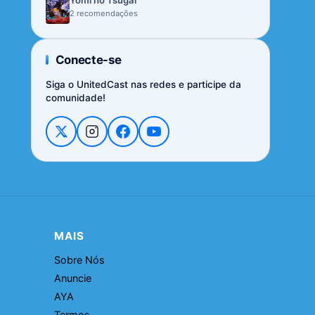
Yomi no Tsugai
2 recomendações
Conecte-se
Siga o UnitedCast nas redes e participe da
comunidade!
MAIS
Sobre Nós
Anuncie
AYA
Termos