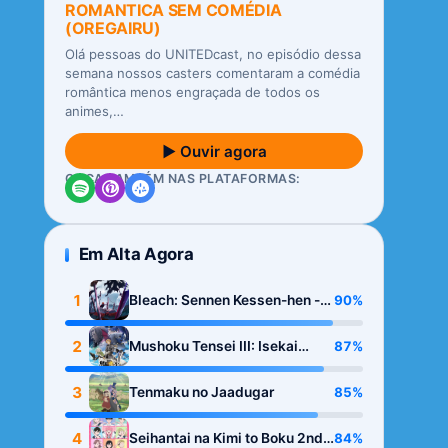
ROMANTICA SEM COMÉDIA
(OREGAIRU)
Olá pessoas do UNITEDcast, no episódio dessa
semana nossos casters comentaram a comédia
romântica menos engraçada de todos os
animes,…
▶ Ouvir agora
OUÇA TAMBÉM NAS PLATAFORMAS:
Em Alta Agora
1
90%
Bleach: Sennen Kessen-hen -
Kashin-tan
2
87%
Mushoku Tensei III: Isekai
Ittara Honki Dasu
3
85%
Tenmaku no Jaadugar
4
84%
Seihantai na Kimi to Boku 2nd