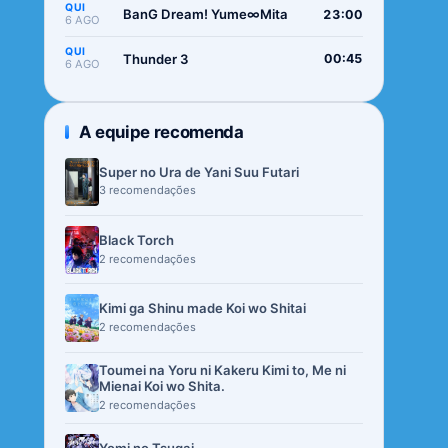
QUI
BanG Dream! Yume∞Mita
23:00
6 AGO
QUI
Thunder 3
00:45
6 AGO
A equipe recomenda
Super no Ura de Yani Suu Futari
3 recomendações
Black Torch
2 recomendações
Kimi ga Shinu made Koi wo Shitai
2 recomendações
Toumei na Yoru ni Kakeru Kimi to, Me ni
Mienai Koi wo Shita.
2 recomendações