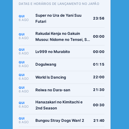
DATAS E HORÁRIOS DE LANÇAMENTO NO JAPÃO
Super no Ura de Yani Suu
QUI
23:56
6 AGO
Futari
Rakudai Kenja no Gakuin
QUI
00:00
6 AGO
Musou: Nidome no Tensei, S-
Rank Cheat Majutsushi
QUI
Boukenroku
Lv999 no Murabito
00:00
6 AGO
QUI
Dogulwang
01:15
6 AGO
QUI
World Is Dancing
22:00
6 AGO
QUI
Reiwa no Dara-san
21:30
6 AGO
Hanazakari no Kimitachi e
QUI
00:30
6 AGO
2nd Season
QUI
Bungou Stray Dogs Wan! 2
21:40
6 AGO