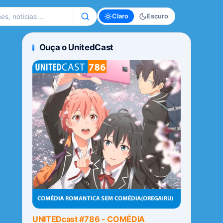
te
Claro
Escuro
Ouça o UnitedCast
UNITEDcast #786 - COMÉDIA