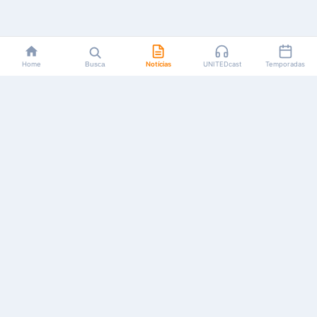
Home
Busca
Notícias
UNITEDcast
Temporadas
Notícias, reviews, guias e podcasts sobre o universo dos
animes!
Feito por fãs, para fãs.
NAVEGAÇÃO
CATEGORIAS
MAIS
Início
Animes
Sobre Nós