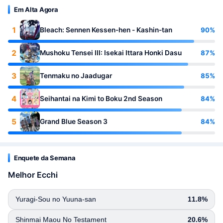
Em Alta Agora
1
90%
Bleach: Sennen Kessen-hen - Kashin-tan
2
87%
Mushoku Tensei III: Isekai Ittara Honki Dasu
3
85%
Tenmaku no Jaadugar
4
84%
Seihantai na Kimi to Boku 2nd Season
5
84%
Grand Blue Season 3
Enquete da Semana
Melhor Ecchi
Yuragi-Sou no Yuuna-san
11.8%
Shinmai Maou No Testament
20.6%