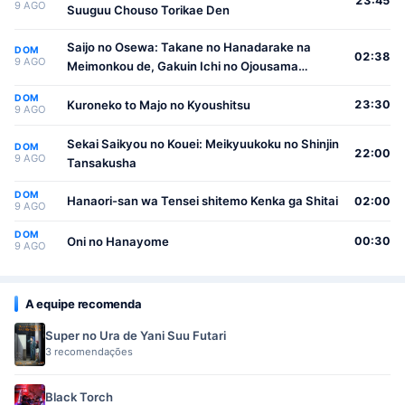
23:45
9 AGO
Suuguu Chouso Torikae Den
Saijo no Osewa: Takane no Hanadarake na
DOM
02:38
9 AGO
Meimonkou de, Gakuin Ichi no Ojousama
(Seikatsu Nouryoku Kaimu) wo Kagenagara
DOM
Osewa suru Koto ni Narimashita
Kuroneko to Majo no Kyoushitsu
23:30
9 AGO
Sekai Saikyou no Kouei: Meikyuukoku no Shinjin
DOM
22:00
9 AGO
Tansakusha
DOM
Hanaori-san wa Tensei shitemo Kenka ga Shitai
02:00
9 AGO
DOM
Oni no Hanayome
00:30
9 AGO
A equipe recomenda
Super no Ura de Yani Suu Futari
3 recomendações
Black Torch