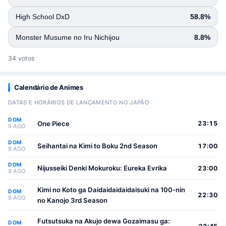
High School DxD
58.8%
Monster Musume no Iru Nichijou
8.8%
34 votos
Calendário de Animes
DATAS E HORÁRIOS DE LANÇAMENTO NO JAPÃO
DOM
One Piece
23:15
9 AGO
DOM
Seihantai na Kimi to Boku 2nd Season
17:00
9 AGO
DOM
Nijusseiki Denki Mokuroku: Eureka Evrika
23:00
9 AGO
Kimi no Koto ga Daidaidaidaidaisuki na 100-nin
DOM
22:30
9 AGO
no Kanojo 3rd Season
Futsutsuka na Akujo dewa Gozaimasu ga:
DOM