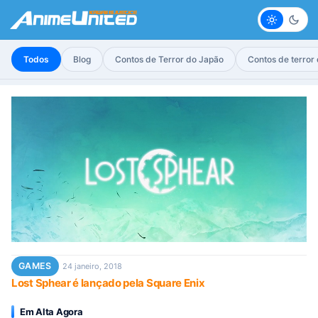
Claro
Escur
Todos
Blog
Contos de Terror do Japão
Contos de terror
GAMES
24 janeiro, 2018
Lost Sphear é lançado pela Square Enix
Em Alta Agora