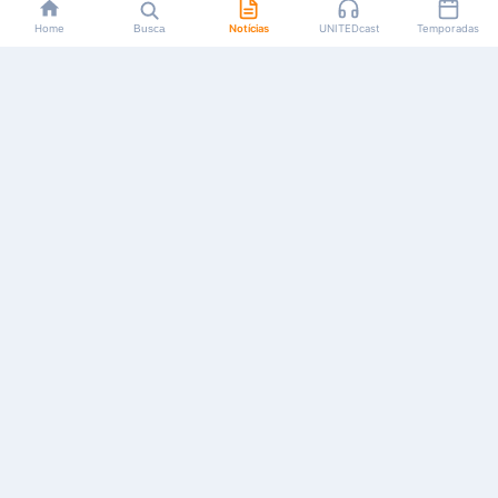
Home
Busca
Notícias
UNITEDcast
Temporadas
Notícias, reviews, guias e podcasts sobre o universo dos
animes!
Feito por fãs, para fãs.
NAVEGAÇÃO
CATEGORIAS
MAIS
Início
Animes
Sobre Nós
Notícias
Mangás
Anuncie
Artigos
Games
AYA