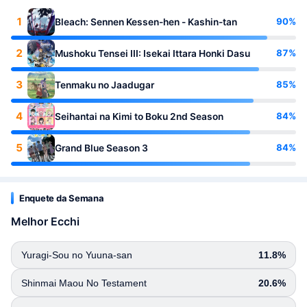
1
90%
Bleach: Sennen Kessen-hen - Kashin-tan
2
87%
Mushoku Tensei III: Isekai Ittara Honki Dasu
3
85%
Tenmaku no Jaadugar
4
84%
Seihantai na Kimi to Boku 2nd Season
5
84%
Grand Blue Season 3
Enquete da Semana
Melhor Ecchi
Yuragi-Sou no Yuuna-san
11.8%
Shinmai Maou No Testament
20.6%