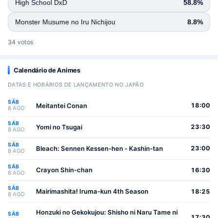
High School DxD
58.8%
Monster Musume no Iru Nichijou
8.8%
34 votos
Calendário de Animes
DATAS E HORÁRIOS DE LANÇAMENTO NO JAPÃO
SÁB
Meitantei Conan
18:00
8 AGO
SÁB
Yomi no Tsugai
23:30
8 AGO
SÁB
Bleach: Sennen Kessen-hen - Kashin-tan
23:00
8 AGO
SÁB
Crayon Shin-chan
16:30
8 AGO
SÁB
Mairimashita! Iruma-kun 4th Season
18:25
8 AGO
Honzuki no Gekokujou: Shisho ni Naru Tame ni
SÁB
17:30