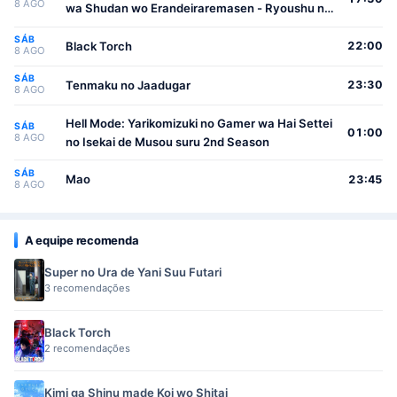
8 AGO
wa Shudan wo Erandeiraremasen - Ryoushu no
Youjo
SÁB
Black Torch
22:00
8 AGO
SÁB
Tenmaku no Jaadugar
23:30
8 AGO
Hell Mode: Yarikomizuki no Gamer wa Hai Settei
SÁB
01:00
8 AGO
no Isekai de Musou suru 2nd Season
SÁB
Mao
23:45
8 AGO
A equipe recomenda
Super no Ura de Yani Suu Futari
3 recomendações
Black Torch
2 recomendações
Kimi ga Shinu made Koi wo Shitai