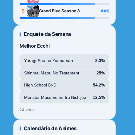
Season
5
84%
Grand Blue Season 3
Enquete da Semana
Melhor Ecchi
Yuragi-Sou no Yuuna-san
8.3%
Shinmai Maou No Testament
25%
High School DxD
54.2%
Monster Musume no Iru Nichijou
12.5%
24 votos
Calendário de Animes