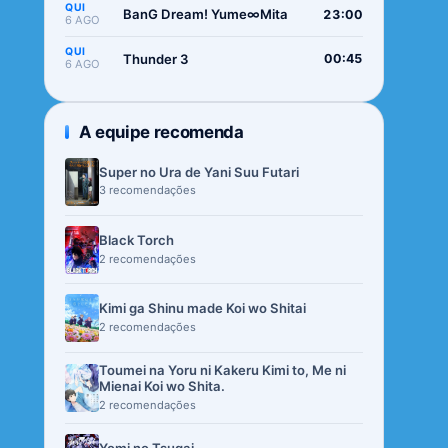
QUI
BanG Dream! Yume∞Mita
23:00
6 AGO
QUI
Thunder 3
00:45
6 AGO
A equipe recomenda
Super no Ura de Yani Suu Futari
3 recomendações
Black Torch
2 recomendações
Kimi ga Shinu made Koi wo Shitai
2 recomendações
Toumei na Yoru ni Kakeru Kimi to, Me ni
Mienai Koi wo Shita.
2 recomendações