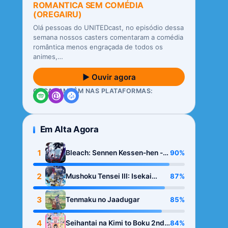
ROMANTICA SEM COMÉDIA
(OREGAIRU)
Olá pessoas do UNITEDcast, no episódio dessa
semana nossos casters comentaram a comédia
romântica menos engraçada de todos os
animes,…
▶ Ouvir agora
OUÇA TAMBÉM NAS PLATAFORMAS:
Em Alta Agora
1
90%
Bleach: Sennen Kessen-hen -
Kashin-tan
2
87%
Mushoku Tensei III: Isekai
Ittara Honki Dasu
3
85%
Tenmaku no Jaadugar
4
84%
Seihantai na Kimi to Boku 2nd