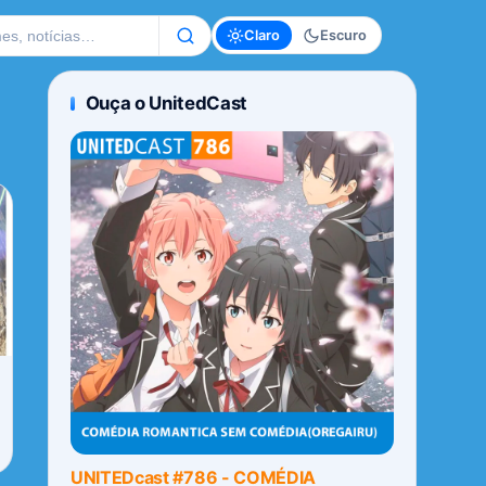
te
Claro
Escuro
Ouça o UnitedCast
UNITEDcast #786 - COMÉDIA