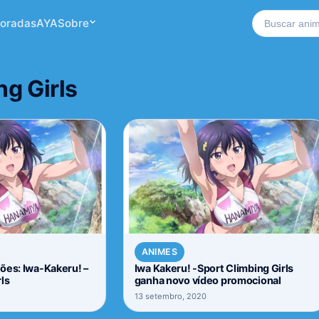
Buscar no si
oradas
AYA
Sobre
ng Girls
ANIMES
ões: Iwa-Kakeru! –
Iwa Kakeru! -Sport Climbing Girls
ls
ganha novo vídeo promocional
13 setembro, 2020