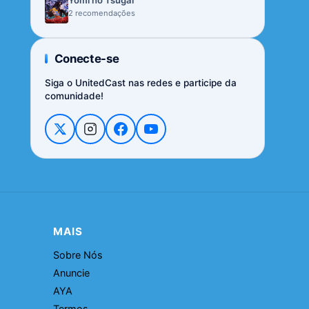
Yomi no Tsugai
2 recomendações
Conecte-se
Siga o UnitedCast nas redes e participe da
comunidade!
MAIS
Sobre Nós
Anuncie
AYA
Termos