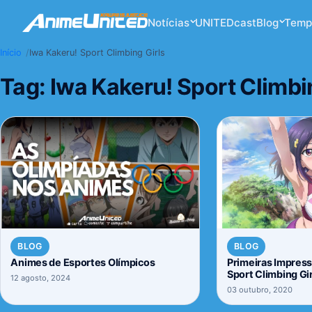
Notícias
UNITEDcast
Blog
Temp
Início
Iwa Kakeru! Sport Climbing Girls
Tag:
Iwa Kakeru! Sport Climbi
BLOG
BLOG
Animes de Esportes Olímpicos
Primeiras Impress
Sport Climbing Gir
12 agosto, 2024
03 outubro, 2020