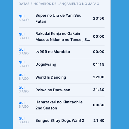
DATAS E HORÁRIOS DE LANÇAMENTO NO JAPÃO
Super no Ura de Yani Suu
QUI
23:56
6 AGO
Futari
Rakudai Kenja no Gakuin
QUI
00:00
6 AGO
Musou: Nidome no Tensei, S-
Rank Cheat Majutsushi
QUI
Boukenroku
Lv999 no Murabito
00:00
6 AGO
QUI
Dogulwang
01:15
6 AGO
QUI
World Is Dancing
22:00
6 AGO
QUI
Reiwa no Dara-san
21:30
6 AGO
Hanazakari no Kimitachi e
QUI
00:30
6 AGO
2nd Season
QUI
Bungou Stray Dogs Wan! 2
21:40
6 AGO