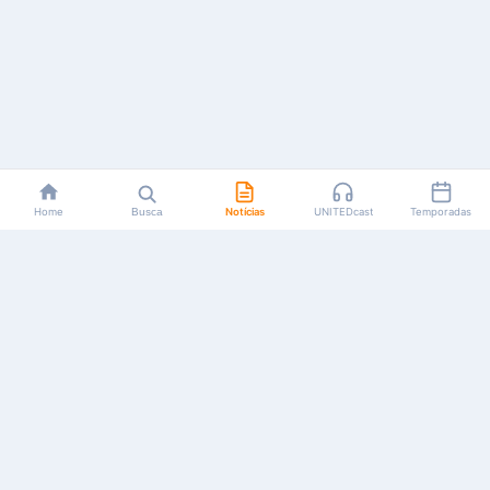
Home
Busca
Notícias
UNITEDcast
Temporadas
Notícias, reviews, guias e podcasts sobre o universo dos
animes!
Feito por fãs, para fãs.