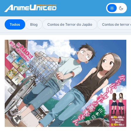
Claro
Escur
Todos
Blog
Contos de Terror do Japão
Contos de terror