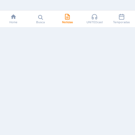
Home
Busca
Notícias
UNITEDcast
Temporadas
Notícias, reviews, guias e podcasts sobre o universo dos
animes!
Feito por fãs, para fãs.
NAVEGAÇÃO
CATEGORIAS
MAIS
Início
Animes
Sobre Nós