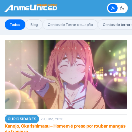
Claro
Escur
Todos
Blog
Contos de Terror do Japão
Contos de terror
CURIOSIDADES
29 julho, 2020
Kanojo, Okarishimasu – Homem é preso por roubar mangás
da franquia