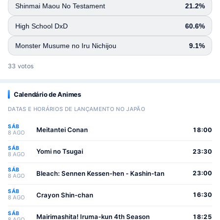
Shinmai Maou No Testament
21.2%
High School DxD
60.6%
Monster Musume no Iru Nichijou
9.1%
33 votos
Calendário de Animes
DATAS E HORÁRIOS DE LANÇAMENTO NO JAPÃO
SÁB
Meitantei Conan
18:00
8 AGO
SÁB
Yomi no Tsugai
23:30
8 AGO
SÁB
Bleach: Sennen Kessen-hen - Kashin-tan
23:00
8 AGO
SÁB
Crayon Shin-chan
16:30
8 AGO
SÁB
Mairimashita! Iruma-kun 4th Season
18:25
8 AGO