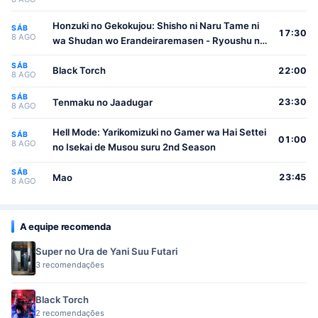
Honzuki no Gekokujou: Shisho ni Naru Tame ni
SÁB
17:30
8 AGO
wa Shudan wo Erandeiraremasen - Ryoushu no
Youjo
SÁB
Black Torch
22:00
8 AGO
SÁB
Tenmaku no Jaadugar
23:30
8 AGO
Hell Mode: Yarikomizuki no Gamer wa Hai Settei
SÁB
01:00
8 AGO
no Isekai de Musou suru 2nd Season
SÁB
Mao
23:45
8 AGO
A equipe recomenda
Super no Ura de Yani Suu Futari
3 recomendações
Black Torch
2 recomendações