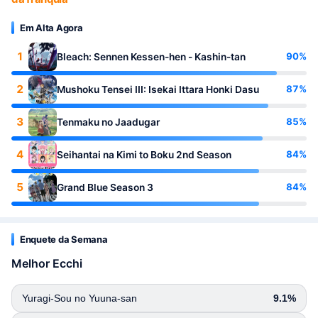
Em Alta Agora
1
90%
Bleach: Sennen Kessen-hen - Kashin-tan
2
87%
Mushoku Tensei III: Isekai Ittara Honki Dasu
3
85%
Tenmaku no Jaadugar
4
84%
Seihantai na Kimi to Boku 2nd Season
5
84%
Grand Blue Season 3
Enquete da Semana
Melhor Ecchi
Yuragi-Sou no Yuuna-san
9.1%