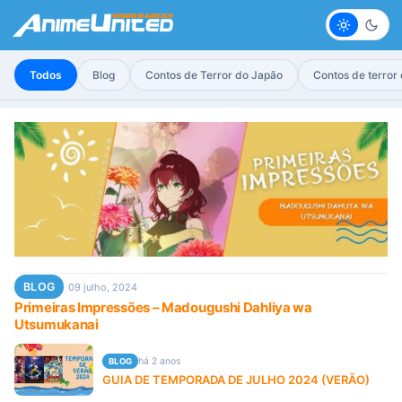
Claro
Escur
Todos
Blog
Contos de Terror do Japão
Contos de terror
BLOG
09 julho, 2024
Primeiras Impressões – Madougushi Dahliya wa
Utsumukanai
há 2 anos
BLOG
GUIA DE TEMPORADA DE JULHO 2024 (VERÃO)