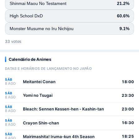
Shinmai Maou No Testament
21.2%
High School DxD
60.6%
Monster Musume no Iru Nichijou
9.1%
33 votos
Calendário de Animes
DATAS E HORÁRIOS DE LANÇAMENTO NO JAPÃO
SÁB
Meitantei Conan
18:00
8 AGO
SÁB
Yomi no Tsugai
23:30
8 AGO
SÁB
Bleach: Sennen Kessen-hen - Kashin-tan
23:00
8 AGO
SÁB
Crayon Shin-chan
16:30
8 AGO
SÁB
Mairimashita! Iruma-kun 4th Season
18:25
8 AGO