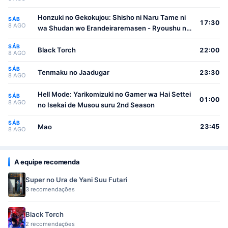
Honzuki no Gekokujou: Shisho ni Naru Tame ni
SÁB
17:30
8 AGO
wa Shudan wo Erandeiraremasen - Ryoushu no
Youjo
SÁB
Black Torch
22:00
8 AGO
SÁB
Tenmaku no Jaadugar
23:30
8 AGO
Hell Mode: Yarikomizuki no Gamer wa Hai Settei
SÁB
01:00
8 AGO
no Isekai de Musou suru 2nd Season
SÁB
Mao
23:45
8 AGO
A equipe recomenda
Super no Ura de Yani Suu Futari
3 recomendações
Black Torch
2 recomendações