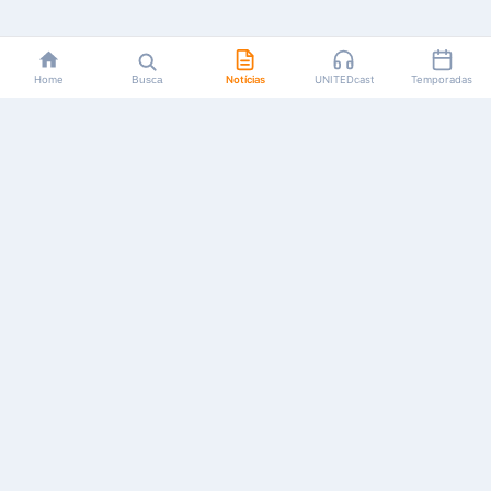
Home
Busca
Notícias
UNITEDcast
Temporadas
Notícias, reviews, guias e podcasts sobre o universo dos
animes!
Feito por fãs, para fãs.
NAVEGAÇÃO
CATEGORIAS
MAIS
Início
Animes
Sobre Nós