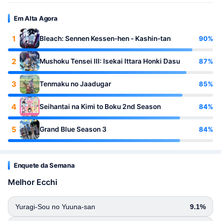
Em Alta Agora
1
90%
Bleach: Sennen Kessen-hen - Kashin-tan
2
87%
Mushoku Tensei III: Isekai Ittara Honki Dasu
3
85%
Tenmaku no Jaadugar
4
84%
Seihantai na Kimi to Boku 2nd Season
5
84%
Grand Blue Season 3
Enquete da Semana
Melhor Ecchi
Yuragi-Sou no Yuuna-san
9.1%