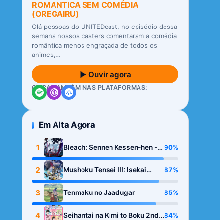
ROMANTICA SEM COMÉDIA
(OREGAIRU)
Olá pessoas do UNITEDcast, no episódio dessa
semana nossos casters comentaram a comédia
romântica menos engraçada de todos os
animes,…
▶ Ouvir agora
OUÇA TAMBÉM NAS PLATAFORMAS:
Em Alta Agora
1
90%
Bleach: Sennen Kessen-hen -
Kashin-tan
2
87%
Mushoku Tensei III: Isekai
Ittara Honki Dasu
3
85%
Tenmaku no Jaadugar
4
84%
Seihantai na Kimi to Boku 2nd