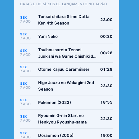
DATAS E HORÁRIOS DE LANÇAMENTO NO JAPÃO
Tensei shitara Slime Datta
SEX
23:00
7 AGO
Ken 4th Season
SEX
Yani Neko
00:30
7 AGO
Tsuihou sareta Tensei
SEX
00:26
7 AGO
Juukishi wa Game Chishiki de
Musou suru
SEX
Otome Kaijuu Caraméliser
01:28
7 AGO
Nige Jouzu no Wakagimi 2nd
SEX
23:30
7 AGO
Season
SEX
Pokemon (2023)
18:55
7 AGO
Ryoumin 0-nin Start no
SEX
22:30
7 AGO
Henkyou Ryoushu-sama
SEX
Doraemon (2005)
19:00
7 AGO