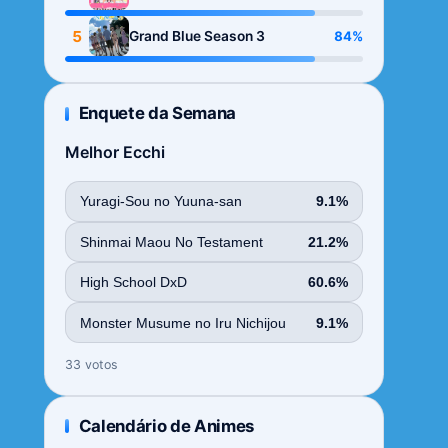
Season
5
84%
Grand Blue Season 3
Enquete da Semana
Melhor Ecchi
Yuragi-Sou no Yuuna-san
9.1%
Shinmai Maou No Testament
21.2%
High School DxD
60.6%
Monster Musume no Iru Nichijou
9.1%
33 votos
Calendário de Animes