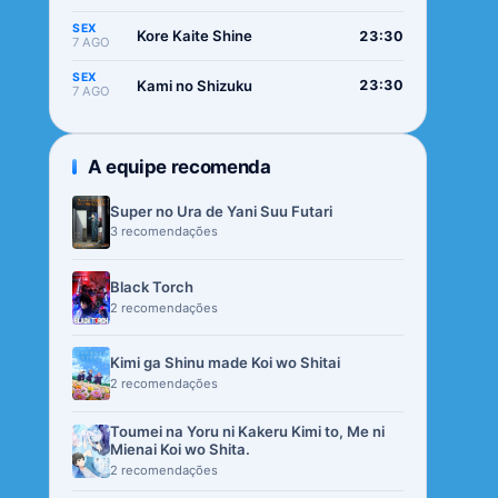
SEX
Kore Kaite Shine
23:30
7 AGO
SEX
Kami no Shizuku
23:30
7 AGO
A equipe recomenda
Super no Ura de Yani Suu Futari
3 recomendações
Black Torch
2 recomendações
Kimi ga Shinu made Koi wo Shitai
2 recomendações
Toumei na Yoru ni Kakeru Kimi to, Me ni
Mienai Koi wo Shita.
2 recomendações