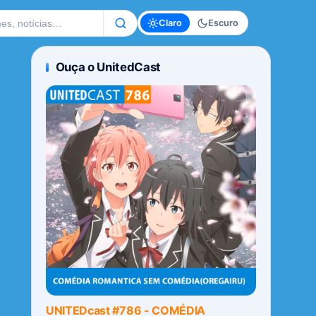
te
Claro
Escuro
Ouça o UnitedCast
UNITEDcast #786 - COMÉDIA