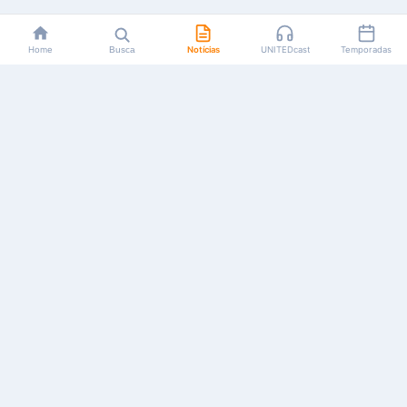
Home
Busca
Notícias
UNITEDcast
Temporadas
Notícias, reviews, guias e podcasts sobre o universo dos
animes!
Feito por fãs, para fãs.
NAVEGAÇÃO
CATEGORIAS
MAIS
Início
Animes
Sobre Nós
Notícias
Mangás
Anuncie