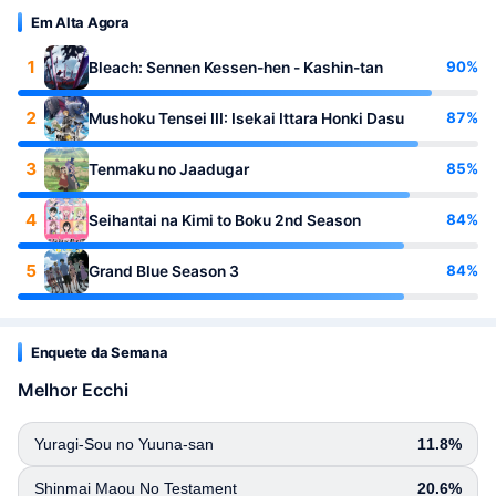
Em Alta Agora
1
90%
Bleach: Sennen Kessen-hen - Kashin-tan
2
87%
Mushoku Tensei III: Isekai Ittara Honki Dasu
3
85%
Tenmaku no Jaadugar
4
84%
Seihantai na Kimi to Boku 2nd Season
5
84%
Grand Blue Season 3
Enquete da Semana
Melhor Ecchi
Yuragi-Sou no Yuuna-san
11.8%
Shinmai Maou No Testament
20.6%