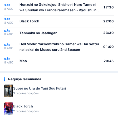
Honzuki no Gekokujou: Shisho ni Naru Tame ni
SÁB
17:30
8 AGO
wa Shudan wo Erandeiraremasen - Ryoushu no
Youjo
SÁB
Black Torch
22:00
8 AGO
SÁB
Tenmaku no Jaadugar
23:30
8 AGO
Hell Mode: Yarikomizuki no Gamer wa Hai Settei
SÁB
01:00
8 AGO
no Isekai de Musou suru 2nd Season
SÁB
Mao
23:45
8 AGO
A equipe recomenda
Super no Ura de Yani Suu Futari
3 recomendações
Black Torch
2 recomendações