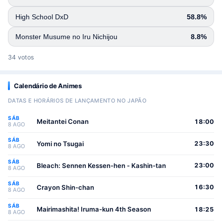
High School DxD
58.8%
Monster Musume no Iru Nichijou
8.8%
34 votos
Calendário de Animes
DATAS E HORÁRIOS DE LANÇAMENTO NO JAPÃO
SÁB
Meitantei Conan
18:00
8 AGO
SÁB
Yomi no Tsugai
23:30
8 AGO
SÁB
Bleach: Sennen Kessen-hen - Kashin-tan
23:00
8 AGO
SÁB
Crayon Shin-chan
16:30
8 AGO
SÁB
Mairimashita! Iruma-kun 4th Season
18:25
8 AGO