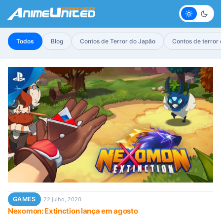
Claro
Escur
Todos
Blog
Contos de Terror do Japão
Contos de terror
GAMES
22 julho, 2020
Nexomon: Extinction lança em agosto