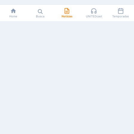
Home
Busca
Notícias
UNITEDcast
Temporadas
Notícias, reviews, guias e podcasts sobre o universo dos
animes!
Feito por fãs, para fãs.
NAVEGAÇÃO
CATEGORIAS
MAIS
Início
Animes
Sobre Nós
Notícias
Mangás
Anuncie