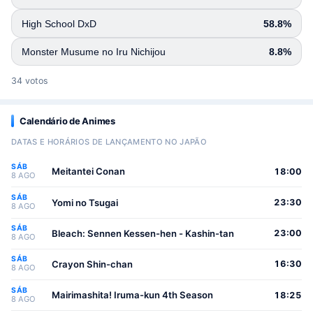
High School DxD
58.8%
Monster Musume no Iru Nichijou
8.8%
34 votos
Calendário de Animes
DATAS E HORÁRIOS DE LANÇAMENTO NO JAPÃO
SÁB
Meitantei Conan
18:00
8 AGO
SÁB
Yomi no Tsugai
23:30
8 AGO
SÁB
Bleach: Sennen Kessen-hen - Kashin-tan
23:00
8 AGO
SÁB
Crayon Shin-chan
16:30
8 AGO
SÁB
Mairimashita! Iruma-kun 4th Season
18:25
8 AGO