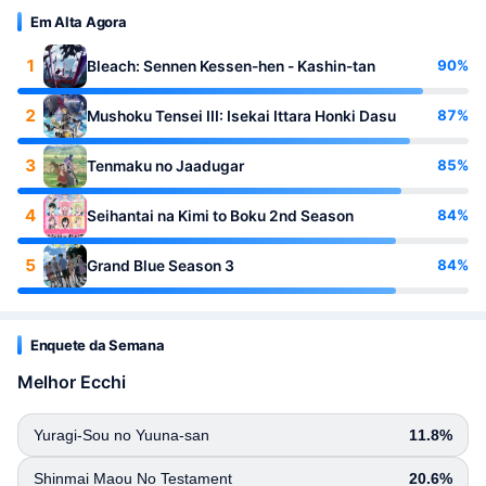
Em Alta Agora
1
90%
Bleach: Sennen Kessen-hen - Kashin-tan
2
87%
Mushoku Tensei III: Isekai Ittara Honki Dasu
3
85%
Tenmaku no Jaadugar
4
84%
Seihantai na Kimi to Boku 2nd Season
5
84%
Grand Blue Season 3
Enquete da Semana
Melhor Ecchi
Yuragi-Sou no Yuuna-san
11.8%
Shinmai Maou No Testament
20.6%