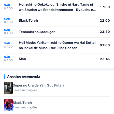
Honzuki no Gekokujou: Shisho ni Naru Tame ni
SÁB
17:30
8 AGO
wa Shudan wo Erandeiraremasen - Ryoushu no
Youjo
SÁB
Black Torch
22:00
8 AGO
SÁB
Tenmaku no Jaadugar
23:30
8 AGO
Hell Mode: Yarikomizuki no Gamer wa Hai Settei
SÁB
01:00
8 AGO
no Isekai de Musou suru 2nd Season
SÁB
Mao
23:45
8 AGO
A equipe recomenda
Super no Ura de Yani Suu Futari
3 recomendações
Black Torch
2 recomendações