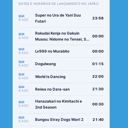
DATAS E HORÁRIOS DE LANÇAMENTO NO JAPÃO
Super no Ura de Yani Suu
QUI
23:56
6 AGO
Futari
Rakudai Kenja no Gakuin
QUI
00:00
6 AGO
Musou: Nidome no Tensei, S-
Rank Cheat Majutsushi
QUI
Boukenroku
Lv999 no Murabito
00:00
6 AGO
QUI
Dogulwang
01:15
6 AGO
QUI
World Is Dancing
22:00
6 AGO
QUI
Reiwa no Dara-san
21:30
6 AGO
Hanazakari no Kimitachi e
QUI
00:30
6 AGO
2nd Season
QUI
Bungou Stray Dogs Wan! 2
21:40
6 AGO