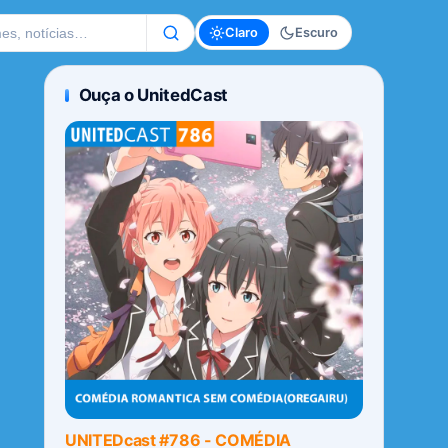
te
Claro
Escuro
Ouça o UnitedCast
UNITEDcast #786 - COMÉDIA