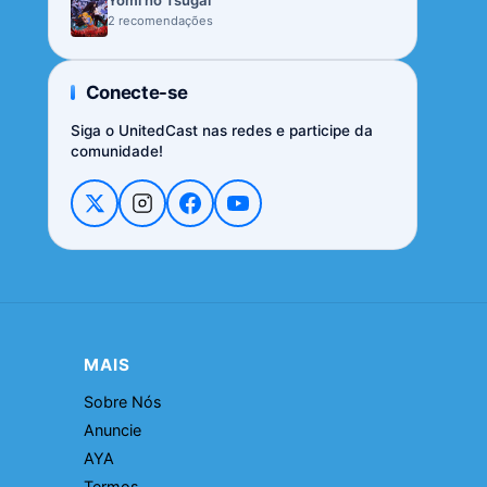
Yomi no Tsugai
2 recomendações
Conecte-se
Siga o UnitedCast nas redes e participe da
comunidade!
MAIS
Sobre Nós
Anuncie
AYA
Termos