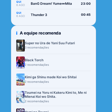
QUI
BanG Dream! Yume∞Mita
23:00
6 AGO
QUI
Thunder 3
00:45
6 AGO
A equipe recomenda
Super no Ura de Yani Suu Futari
3 recomendações
Black Torch
2 recomendações
Kimi ga Shinu made Koi wo Shitai
2 recomendações
Toumei na Yoru ni Kakeru Kimi to, Me ni
Mienai Koi wo Shita.
2 recomendações