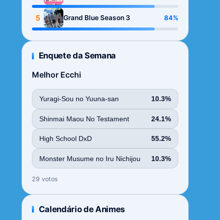
Season
5
84%
Grand Blue Season 3
Enquete da Semana
Melhor Ecchi
Yuragi-Sou no Yuuna-san
10.3%
Shinmai Maou No Testament
24.1%
High School DxD
55.2%
Monster Musume no Iru Nichijou
10.3%
29 votos
Calendário de Animes