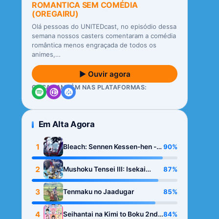
ROMANTICA SEM COMÉDIA
(OREGAIRU)
Olá pessoas do UNITEDcast, no episódio dessa
semana nossos casters comentaram a comédia
romântica menos engraçada de todos os
animes,…
▶ Ouvir agora
OUÇA TAMBÉM NAS PLATAFORMAS:
Em Alta Agora
1
90%
Bleach: Sennen Kessen-hen -
Kashin-tan
2
87%
Mushoku Tensei III: Isekai
Ittara Honki Dasu
3
85%
Tenmaku no Jaadugar
4
84%
Seihantai na Kimi to Boku 2nd