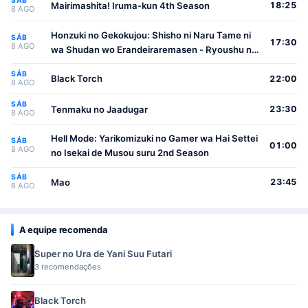
SÁB
Mairimashita! Iruma-kun 4th Season
18:25
8 AGO
Honzuki no Gekokujou: Shisho ni Naru Tame ni
SÁB
17:30
8 AGO
wa Shudan wo Erandeiraremasen - Ryoushu no
Youjo
SÁB
Black Torch
22:00
8 AGO
SÁB
Tenmaku no Jaadugar
23:30
8 AGO
Hell Mode: Yarikomizuki no Gamer wa Hai Settei
SÁB
01:00
8 AGO
no Isekai de Musou suru 2nd Season
SÁB
Mao
23:45
8 AGO
A equipe recomenda
Super no Ura de Yani Suu Futari
3 recomendações
Black Torch