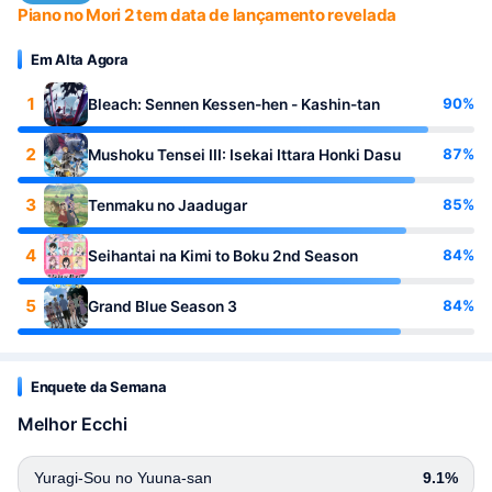
Piano no Mori 2 tem data de lançamento revelada
Em Alta Agora
1
90%
Bleach: Sennen Kessen-hen - Kashin-tan
2
87%
Mushoku Tensei III: Isekai Ittara Honki Dasu
3
85%
Tenmaku no Jaadugar
4
84%
Seihantai na Kimi to Boku 2nd Season
5
84%
Grand Blue Season 3
Enquete da Semana
Melhor Ecchi
Yuragi-Sou no Yuuna-san
9.1%