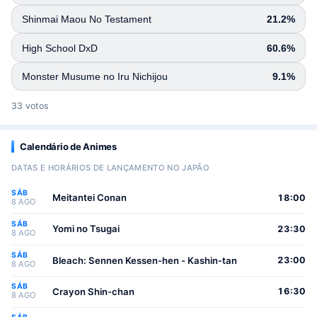
Shinmai Maou No Testament
21.2%
High School DxD
60.6%
Monster Musume no Iru Nichijou
9.1%
33 votos
Calendário de Animes
DATAS E HORÁRIOS DE LANÇAMENTO NO JAPÃO
SÁB
Meitantei Conan
18:00
8 AGO
SÁB
Yomi no Tsugai
23:30
8 AGO
SÁB
Bleach: Sennen Kessen-hen - Kashin-tan
23:00
8 AGO
SÁB
Crayon Shin-chan
16:30
8 AGO