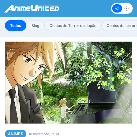
Claro
Escur
Todos
Blog
Contos de Terror do Japão
Contos de terror
ANIMES
30 novembro, 2018