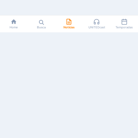
Home
Busca
Notícias
UNITEDcast
Temporadas
Notícias, reviews, guias e podcasts sobre o universo dos
animes!
Feito por fãs, para fãs.
NAVEGAÇÃO
CATEGORIAS
MAIS
Início
Animes
Sobre Nós