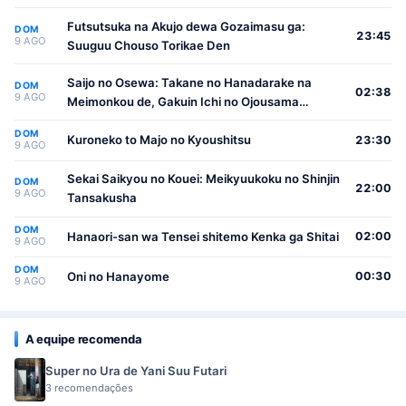
Futsutsuka na Akujo dewa Gozaimasu ga:
DOM
23:45
9 AGO
Suuguu Chouso Torikae Den
Saijo no Osewa: Takane no Hanadarake na
DOM
02:38
9 AGO
Meimonkou de, Gakuin Ichi no Ojousama
(Seikatsu Nouryoku Kaimu) wo Kagenagara
DOM
Osewa suru Koto ni Narimashita
Kuroneko to Majo no Kyoushitsu
23:30
9 AGO
Sekai Saikyou no Kouei: Meikyuukoku no Shinjin
DOM
22:00
9 AGO
Tansakusha
DOM
Hanaori-san wa Tensei shitemo Kenka ga Shitai
02:00
9 AGO
DOM
Oni no Hanayome
00:30
9 AGO
A equipe recomenda
Super no Ura de Yani Suu Futari
3 recomendações