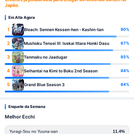
Japão.
Em Alta Agora
1
90%
Bleach: Sennen Kessen-hen - Kashin-tan
2
87%
Mushoku Tensei III: Isekai Ittara Honki Dasu
3
85%
Tenmaku no Jaadugar
4
84%
Seihantai na Kimi to Boku 2nd Season
5
84%
Grand Blue Season 3
Enquete da Semana
Melhor Ecchi
Yuragi-Sou no Yuuna-san
11.4%