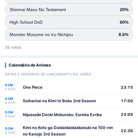
Shinmai Maou No Testament
20%
High School DxD
60%
Monster Musume no Iru Nichijou
8.6%
35 votos
Calendário de Animes
DATAS E HORÁRIOS DE LANÇAMENTO NO JAPÃO
DOM
One Piece
23:15
9 AGO
DOM
Seihantai na Kimi to Boku 2nd Season
17:00
9 AGO
DOM
Nijusseiki Denki Mokuroku: Eureka Evrika
23:00
9 AGO
Kimi no Koto ga Daidaidaidaidaisuki na 100-nin
DOM
22:30
9 AGO
no Kanojo 3rd Season