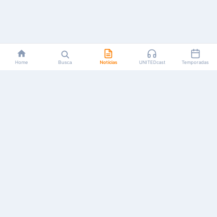
Home
Busca
Notícias
UNITEDcast
Temporadas
Notícias, reviews, guias e podcasts sobre o universo dos
animes!
Feito por fãs, para fãs.
NAVEGAÇÃO
CATEGORIAS
MAIS