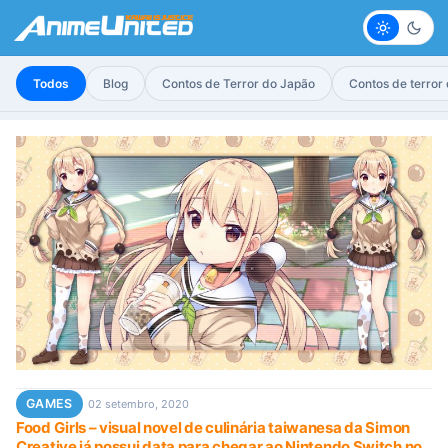
Claro
Escur
Todos
Blog
Contos de Terror do Japão
Contos de terror
GAMES
02 setembro, 2020
Food Girls – visual novel de culinária taiwanesa da Simon
Creative já possui data para chegar ao Nintendo Switch no