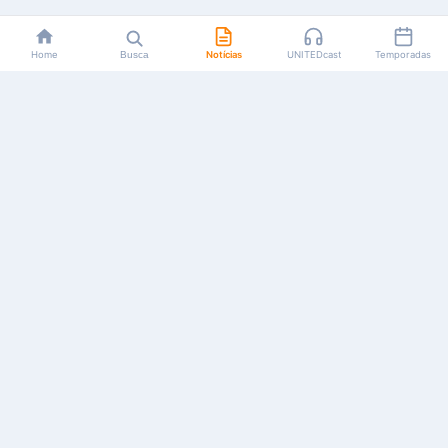
Home
Busca
Notícias
UNITEDcast
Temporadas
Notícias, reviews, guias e podcasts sobre o universo dos
animes!
Feito por fãs, para fãs.
NAVEGAÇÃO
CATEGORIAS
MAIS
Início
Animes
Sobre Nós
Notícias
Mangás
Anuncie