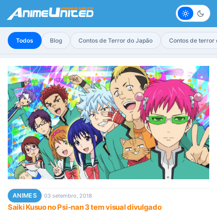
Claro
Escur
Todos
Blog
Contos de Terror do Japão
Contos de terror
ANIMES
03 setembro, 2018
Saiki Kusuo no Psi-nan 3 tem visual divulgado