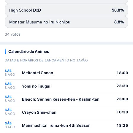
High School DxD
58.8%
Monster Musume no Iru Nichijou
8.8%
34 votos
Calendário de Animes
DATAS E HORÁRIOS DE LANÇAMENTO NO JAPÃO
SÁB
Meitantei Conan
18:00
8 AGO
SÁB
Yomi no Tsugai
23:30
8 AGO
SÁB
Bleach: Sennen Kessen-hen - Kashin-tan
23:00
8 AGO
SÁB
Crayon Shin-chan
16:30
8 AGO
SÁB
Mairimashita! Iruma-kun 4th Season
18:25
8 AGO