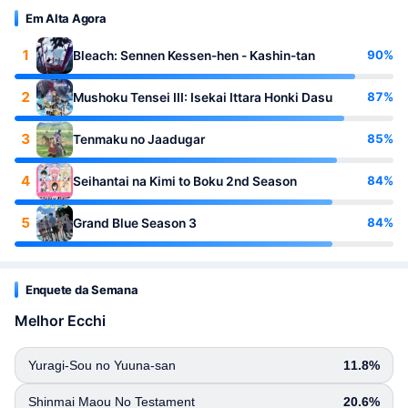
Em Alta Agora
1
90%
Bleach: Sennen Kessen-hen - Kashin-tan
2
87%
Mushoku Tensei III: Isekai Ittara Honki Dasu
3
85%
Tenmaku no Jaadugar
4
84%
Seihantai na Kimi to Boku 2nd Season
5
84%
Grand Blue Season 3
Enquete da Semana
Melhor Ecchi
Yuragi-Sou no Yuuna-san
11.8%
Shinmai Maou No Testament
20.6%