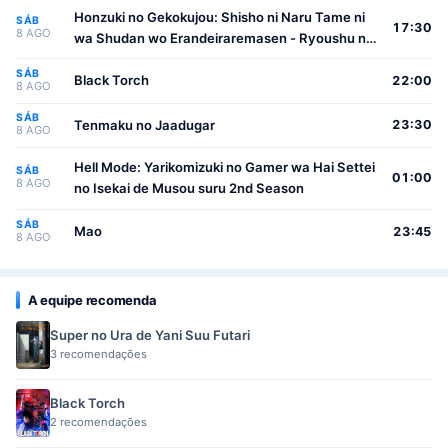
Honzuki no Gekokujou: Shisho ni Naru Tame ni
SÁB
17:30
8 AGO
wa Shudan wo Erandeiraremasen - Ryoushu no
Youjo
SÁB
Black Torch
22:00
8 AGO
SÁB
Tenmaku no Jaadugar
23:30
8 AGO
Hell Mode: Yarikomizuki no Gamer wa Hai Settei
SÁB
01:00
8 AGO
no Isekai de Musou suru 2nd Season
SÁB
Mao
23:45
8 AGO
A equipe recomenda
Super no Ura de Yani Suu Futari
3 recomendações
Black Torch
2 recomendações