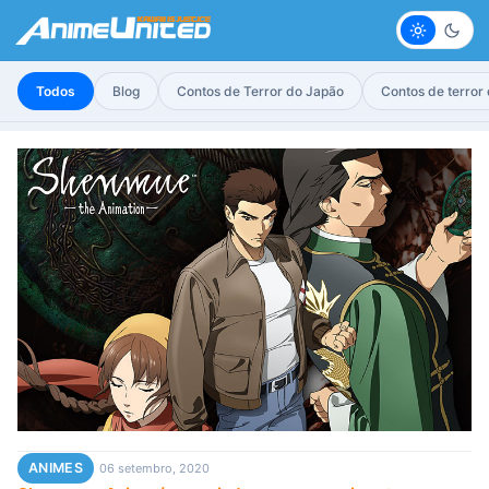
Claro
Escur
Todos
Blog
Contos de Terror do Japão
Contos de terror
ANIMES
06 setembro, 2020