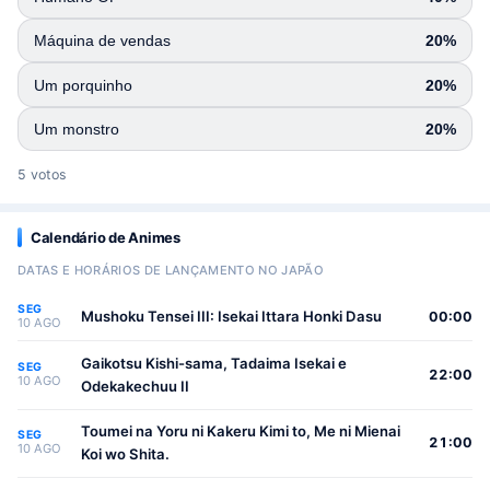
Máquina de vendas
20%
Um porquinho
20%
Um monstro
20%
5 votos
Calendário de Animes
DATAS E HORÁRIOS DE LANÇAMENTO NO JAPÃO
SEG
Mushoku Tensei III: Isekai Ittara Honki Dasu
00:00
10 AGO
Gaikotsu Kishi-sama, Tadaima Isekai e
SEG
22:00
10 AGO
Odekakechuu II
Toumei na Yoru ni Kakeru Kimi to, Me ni Mienai
SEG
21:00
10 AGO
Koi wo Shita.