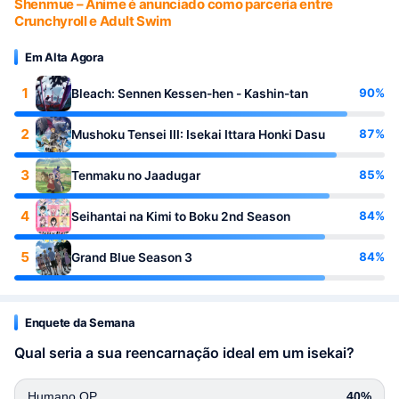
Shenmue – Anime é anunciado como parceria entre
Crunchyroll e Adult Swim
Em Alta Agora
1
90%
Bleach: Sennen Kessen-hen - Kashin-tan
2
87%
Mushoku Tensei III: Isekai Ittara Honki Dasu
3
85%
Tenmaku no Jaadugar
4
84%
Seihantai na Kimi to Boku 2nd Season
5
84%
Grand Blue Season 3
Enquete da Semana
Qual seria a sua reencarnação ideal em um isekai?
Humano OP
40%