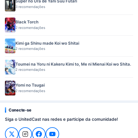
Super no Ura de Yani Suu Futari
3 recomendações
Black Torch
2 recomendações
Kimi ga Shinu made Koi wo Shitai
2 recomendações
Toumei na Yoru ni Kakeru Kimi to, Me ni Mienai Koi wo Shita.
2 recomendações
Yomi no Tsugai
2 recomendações
Conecte-se
Siga o UnitedCast nas redes e participe da comunidade!