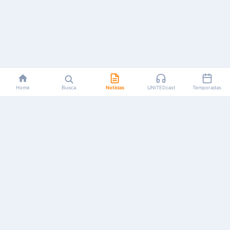
Home
Busca
Notícias
UNITEDcast
Temporadas
Notícias, reviews, guias e podcasts sobre o universo dos
animes!
Feito por fãs, para fãs.