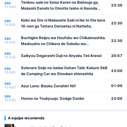
Tenkou-saki no Seiso Karen na Bishoujo ga,
SEG
23:30
10 AGO
Mukashi Danshi to Omotte Issho ni Asonda
Osananajimi Datta Ken
Koko wa Ore ni Makasete Saki ni Ike to Itte kara
SEG
22:30
10 AGO
10-nen ga Tattara Densetsu ni Natteita.
Buchigire Reijou wa Houfuku wo Chikaimashita.
SEG
22:30
10 AGO
Madousho no Chikara de Sokoku wo
Tatakitsubushimasu
SEG
Saikyou Degarashi Ouji no Anyaku Teii Arasoi
20:57
10 AGO
Suterare Seijo no Isekai Gohan Tabi: Kakure Skill
SEG
23:00
10 AGO
de Camping Car wo Shoukan shimashita
SEG
Azur Lane: Bisoku Zenshin! Ni!!
01:00
10 AGO
SEG
Honoo no Toukyuujo: Dodge Danko
23:00
10 AGO
A equipe recomenda