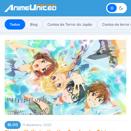
Claro
Escur
Todos
Blog
Contos de Terror do Japão
Contos de terror
BLOG
11 dezembro, 2020