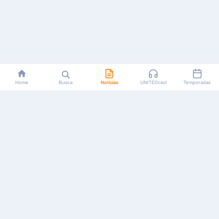
Home
Busca
Notícias
UNITEDcast
Temporadas
Notícias, reviews, guias e podcasts sobre o universo dos
animes!
Feito por fãs, para fãs.