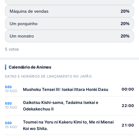
Máquina de vendas
20%
Um porquinho
20%
Um monstro
20%
5 votos
Calendário de Animes
DATAS E HORÁRIOS DE LANÇAMENTO NO JAPÃO
SEG
Mushoku Tensei III: Isekai Ittara Honki Dasu
00:00
10 AGO
Gaikotsu Kishi-sama, Tadaima Isekai e
SEG
22:00
10 AGO
Odekakechuu II
Toumei na Yoru ni Kakeru Kimi to, Me ni Mienai
SEG
21:00
10 AGO
Koi wo Shita.