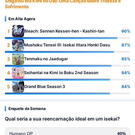
Shigatsu Wa Kimi no Uso: Uma Canção sobre Tristeza e
Sofrimento
Em Alta Agora
1
90%
Bleach: Sennen Kessen-hen - Kashin-tan
2
87%
Mushoku Tensei III: Isekai Ittara Honki Dasu
3
85%
Tenmaku no Jaadugar
4
84%
Seihantai na Kimi to Boku 2nd Season
5
84%
Grand Blue Season 3
Enquete da Semana
Qual seria a sua reencarnação ideal em um isekai?
Humano OP
40%