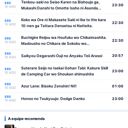
Tenkou-saki no Seiso Karen na Bishoujo ga,
SEG
23:30
10 AGO
Mukashi Danshi to Omotte Issho ni Asonda
Osananajimi Datta Ken
Koko wa Ore ni Makasete Saki ni Ike to Itte kara
SEG
22:30
10 AGO
10-nen ga Tattara Densetsu ni Natteita.
Buchigire Reijou wa Houfuku wo Chikaimashita.
SEG
22:30
10 AGO
Madousho no Chikara de Sokoku wo
Tatakitsubushimasu
SEG
Saikyou Degarashi Ouji no Anyaku Teii Arasoi
20:57
10 AGO
Suterare Seijo no Isekai Gohan Tabi: Kakure Skill
SEG
23:00
10 AGO
de Camping Car wo Shoukan shimashita
SEG
Azur Lane: Bisoku Zenshin! Ni!!
01:00
10 AGO
SEG
Honoo no Toukyuujo: Dodge Danko
23:00
10 AGO
A equipe recomenda