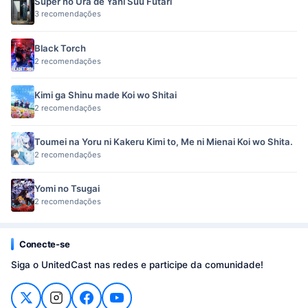
Super no Ura de Yani Suu Futari
3 recomendações
Black Torch
2 recomendações
Kimi ga Shinu made Koi wo Shitai
2 recomendações
Toumei na Yoru ni Kakeru Kimi to, Me ni Mienai Koi wo Shita.
2 recomendações
Yomi no Tsugai
2 recomendações
Conecte-se
Siga o UnitedCast nas redes e participe da comunidade!