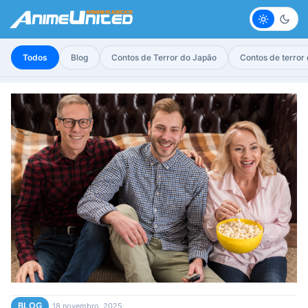
Claro
Escur
Todos
Blog
Contos de Terror do Japão
Contos de terror
BLOG
18 novembro, 2025