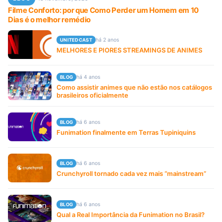
Filme Conforto: por que Como Perder um Homem em 10
Dias é o melhor remédio
há 2 anos
UNITEDCAST
MELHORES E PIORES STREAMINGS DE ANIMES
há 4 anos
BLOG
Como assistir animes que não estão nos catálogos
brasileiros oficialmente
há 6 anos
BLOG
Funimation finalmente em Terras Tupiniquins
há 6 anos
BLOG
Crunchyroll tornado cada vez mais “mainstream”
há 6 anos
BLOG
Qual a Real Importância da Funimation no Brasil?