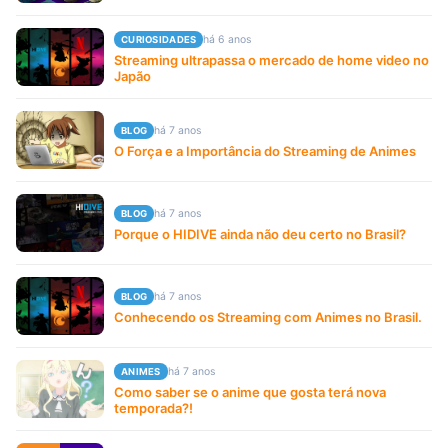
há 6 anos
CURIOSIDADES
Streaming ultrapassa o mercado de home video no
Japão
há 7 anos
BLOG
O Força e a Importância do Streaming de Animes
há 7 anos
BLOG
Porque o HIDIVE ainda não deu certo no Brasil?
há 7 anos
BLOG
Conhecendo os Streaming com Animes no Brasil.
há 7 anos
ANIMES
Como saber se o anime que gosta terá nova
temporada?!