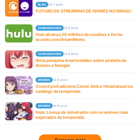
há 7 anos
BLOG
FUTURO DO STREAMING DE ANIMES NO BRASIL!
há 8 anos
CURIOSIDADES
Hulu alcança 20 milhões de usuários e fecha
acordo com DreamWorks
há 8 anos
CURIOSIDADES
Nova pesquisa levanta dados sobre pirataria de
Animes e Mangás
há 8 anos
ANIMES
Crunchyroll adiciona Comic Girls e Hinamatsuri no
catálogo da temporada
há 8 anos
ANIMES
Hulu: Lineup de simulcasts com os animes mais
esperados da temporada