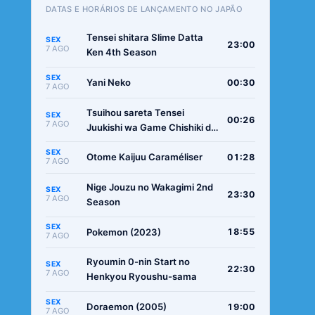
DATAS E HORÁRIOS DE LANÇAMENTO NO JAPÃO
Tensei shitara Slime Datta
SEX
23:00
7 AGO
Ken 4th Season
SEX
Yani Neko
00:30
7 AGO
Tsuihou sareta Tensei
SEX
00:26
7 AGO
Juukishi wa Game Chishiki de
Musou suru
SEX
Otome Kaijuu Caraméliser
01:28
7 AGO
Nige Jouzu no Wakagimi 2nd
SEX
23:30
7 AGO
Season
SEX
Pokemon (2023)
18:55
7 AGO
Ryoumin 0-nin Start no
SEX
22:30
7 AGO
Henkyou Ryoushu-sama
SEX
Doraemon (2005)
19:00
7 AGO