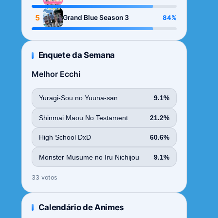
Season
5
84%
Grand Blue Season 3
Enquete da Semana
Melhor Ecchi
Yuragi-Sou no Yuuna-san
9.1%
Shinmai Maou No Testament
21.2%
High School DxD
60.6%
Monster Musume no Iru Nichijou
9.1%
33 votos
Calendário de Animes