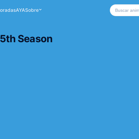
Buscar no si
oradas
AYA
Sobre
 5th Season