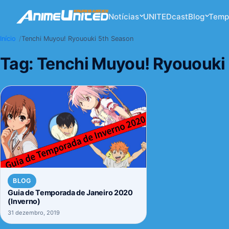
Notícias
UNITEDcast
Blog
Temp
Início
Tenchi Muyou! Ryououki 5th Season
Tag:
Tenchi Muyou! Ryououki
BLOG
Guia de Temporada de Janeiro 2020
(Inverno)
31 dezembro, 2019