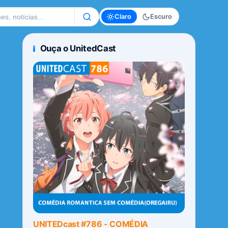
te
Claro
Escuro
Ouça o UnitedCast
UNITEDcast #786 - COMÉDIA