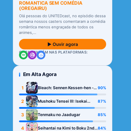
ROMANTICA SEM COMÉDIA
(OREGAIRU)
Olá pessoas do UNITEDcast, no episódio dessa
semana nossos casters comentaram a comédia
romântica menos engraçada de todos os
animes,…
▶ Ouvir agora
OUÇA TAMBÉM NAS PLATAFORMAS:
Em Alta Agora
1
90%
Bleach: Sennen Kessen-hen -
Kashin-tan
2
87%
Mushoku Tensei III: Isekai
Ittara Honki Dasu
3
85%
Tenmaku no Jaadugar
4
84%
Seihantai na Kimi to Boku 2nd