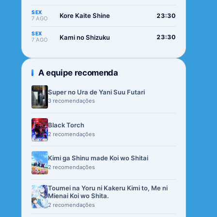
SEX
Kore Kaite Shine
23:30
7 AGO
SEX
Kami no Shizuku
23:30
7 AGO
A equipe recomenda
Super no Ura de Yani Suu Futari
3 recomendações
Black Torch
2 recomendações
Kimi ga Shinu made Koi wo Shitai
2 recomendações
Toumei na Yoru ni Kakeru Kimi to, Me ni
Mienai Koi wo Shita.
2 recomendações