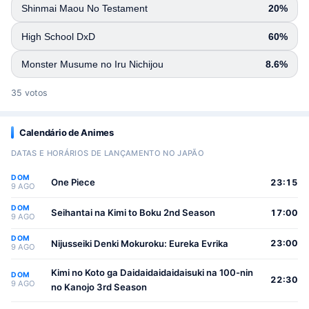
Shinmai Maou No Testament
20%
High School DxD
60%
Monster Musume no Iru Nichijou
8.6%
35 votos
Calendário de Animes
DATAS E HORÁRIOS DE LANÇAMENTO NO JAPÃO
DOM
One Piece
23:15
9 AGO
DOM
Seihantai na Kimi to Boku 2nd Season
17:00
9 AGO
DOM
Nijusseiki Denki Mokuroku: Eureka Evrika
23:00
9 AGO
Kimi no Koto ga Daidaidaidaidaisuki na 100-nin
DOM
22:30
9 AGO
no Kanojo 3rd Season