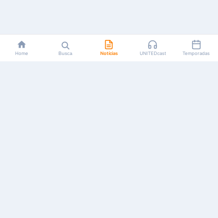
Home
Busca
Notícias
UNITEDcast
Temporadas
Notícias, reviews, guias e podcasts sobre o universo dos
animes!
Feito por fãs, para fãs.
NAVEGAÇÃO
CATEGORIAS
MAIS