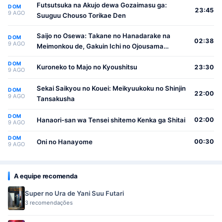
Futsutsuka na Akujo dewa Gozaimasu ga:
DOM
23:45
9 AGO
Suuguu Chouso Torikae Den
Saijo no Osewa: Takane no Hanadarake na
DOM
02:38
9 AGO
Meimonkou de, Gakuin Ichi no Ojousama
(Seikatsu Nouryoku Kaimu) wo Kagenagara
DOM
Osewa suru Koto ni Narimashita
Kuroneko to Majo no Kyoushitsu
23:30
9 AGO
Sekai Saikyou no Kouei: Meikyuukoku no Shinjin
DOM
22:00
9 AGO
Tansakusha
DOM
Hanaori-san wa Tensei shitemo Kenka ga Shitai
02:00
9 AGO
DOM
Oni no Hanayome
00:30
9 AGO
A equipe recomenda
Super no Ura de Yani Suu Futari
3 recomendações