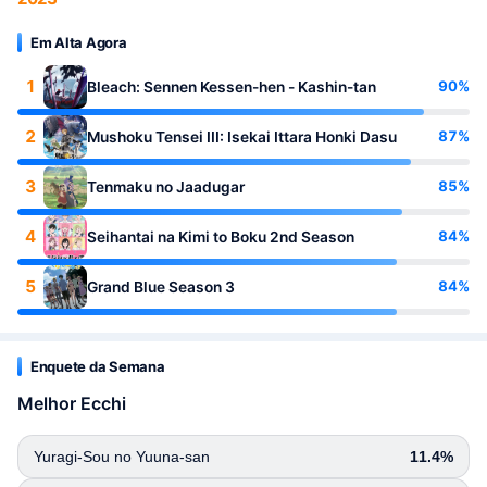
Em Alta Agora
1
90%
Bleach: Sennen Kessen-hen - Kashin-tan
2
87%
Mushoku Tensei III: Isekai Ittara Honki Dasu
3
85%
Tenmaku no Jaadugar
4
84%
Seihantai na Kimi to Boku 2nd Season
5
84%
Grand Blue Season 3
Enquete da Semana
Melhor Ecchi
Yuragi-Sou no Yuuna-san
11.4%