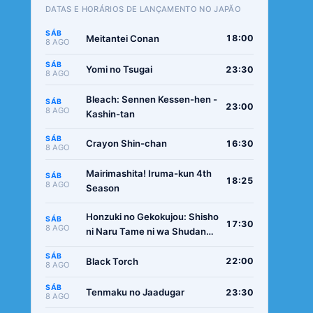
DATAS E HORÁRIOS DE LANÇAMENTO NO JAPÃO
SÁB
Meitantei Conan
18:00
8 AGO
SÁB
Yomi no Tsugai
23:30
8 AGO
Bleach: Sennen Kessen-hen -
SÁB
23:00
8 AGO
Kashin-tan
SÁB
Crayon Shin-chan
16:30
8 AGO
Mairimashita! Iruma-kun 4th
SÁB
18:25
8 AGO
Season
Honzuki no Gekokujou: Shisho
SÁB
17:30
8 AGO
ni Naru Tame ni wa Shudan
wo Erandeiraremasen -
SÁB
Ryoushu no Youjo
Black Torch
22:00
8 AGO
SÁB
Tenmaku no Jaadugar
23:30
8 AGO