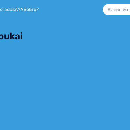
Buscar no si
oradas
AYA
Sobre
oukai