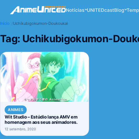
Notícias
UNITEDcast
Blog
Temp
Início
Uchikubigokumon-Doukoukai
Tag:
Uchikubigokumon-Douk
ANIMES
Wit Studio – Estúdio lança AMV em
homenagem aos seus animadores.
12 setembro, 2020