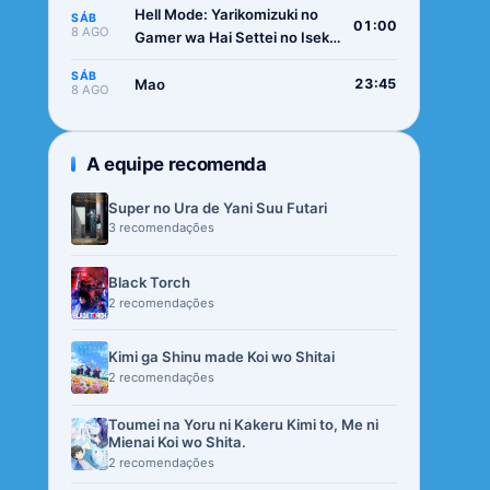
Hell Mode: Yarikomizuki no
SÁB
01:00
8 AGO
Gamer wa Hai Settei no Isekai
de Musou suru 2nd Season
SÁB
Mao
23:45
8 AGO
A equipe recomenda
Super no Ura de Yani Suu Futari
3 recomendações
Black Torch
2 recomendações
Kimi ga Shinu made Koi wo Shitai
2 recomendações
Toumei na Yoru ni Kakeru Kimi to, Me ni
Mienai Koi wo Shita.
2 recomendações