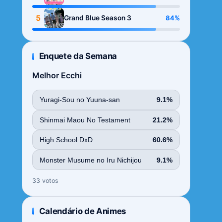
Season
5
84%
Grand Blue Season 3
Enquete da Semana
Melhor Ecchi
Yuragi-Sou no Yuuna-san
9.1%
Shinmai Maou No Testament
21.2%
High School DxD
60.6%
Monster Musume no Iru Nichijou
9.1%
33 votos
Calendário de Animes