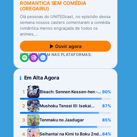
ROMANTICA SEM COMÉDIA
(OREGAIRU)
Olá pessoas do UNITEDcast, no episódio dessa
semana nossos casters comentaram a comédia
romântica menos engraçada de todos os
animes,…
▶ Ouvir agora
OUÇA TAMBÉM NAS PLATAFORMAS:
Em Alta Agora
1
90%
Bleach: Sennen Kessen-hen -
Kashin-tan
2
87%
Mushoku Tensei III: Isekai
Ittara Honki Dasu
3
85%
Tenmaku no Jaadugar
4
84%
Seihantai na Kimi to Boku 2nd