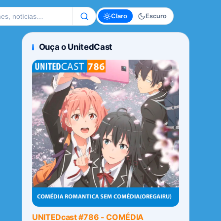
te
Claro
Escuro
Ouça o UnitedCast
UNITEDcast #786 - COMÉDIA