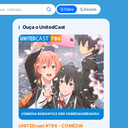
te
Claro
Escuro
Ouça o UnitedCast
UNITEDcast #786 - COMÉDIA