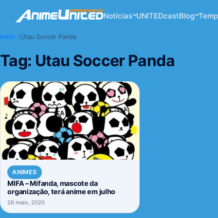
Notícias
UNITEDcast
Blog
Temp
Início
Utau Soccer Panda
Tag:
Utau Soccer Panda
ANIMES
MIFA – Mifanda, mascote da
organização, terá anime em julho
26 maio, 2020