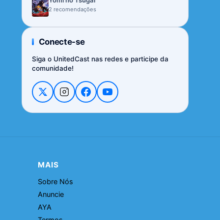
Yomi no Tsugai
2 recomendações
Conecte-se
Siga o UnitedCast nas redes e participe da
comunidade!
MAIS
Sobre Nós
Anuncie
AYA
Termos