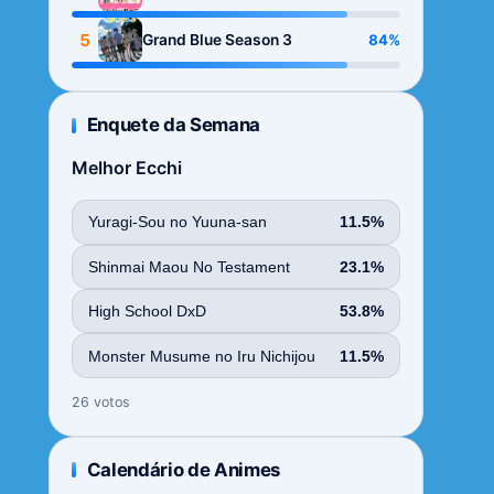
Season
5
84%
Grand Blue Season 3
Enquete da Semana
Melhor Ecchi
Yuragi-Sou no Yuuna-san
11.5%
Shinmai Maou No Testament
23.1%
High School DxD
53.8%
Monster Musume no Iru Nichijou
11.5%
26 votos
Calendário de Animes