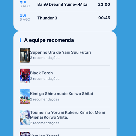
QUI
BanG Dream! Yume∞Mita
23:00
6 AGO
QUI
Thunder 3
00:45
6 AGO
A equipe recomenda
Super no Ura de Yani Suu Futari
3 recomendações
Black Torch
2 recomendações
Kimi ga Shinu made Koi wo Shitai
2 recomendações
Toumei na Yoru ni Kakeru Kimi to, Me ni
Mienai Koi wo Shita.
2 recomendações