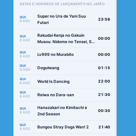
DATAS E HORÁRIOS DE LANÇAMENTO NO JAPÃO
Super no Ura de Yani Suu
QUI
23:56
6 AGO
Futari
Rakudai Kenja no Gakuin
QUI
00:00
6 AGO
Musou: Nidome no Tensei, S-
Rank Cheat Majutsushi
QUI
Boukenroku
Lv999 no Murabito
00:00
6 AGO
QUI
Dogulwang
01:15
6 AGO
QUI
World Is Dancing
22:00
6 AGO
QUI
Reiwa no Dara-san
21:30
6 AGO
Hanazakari no Kimitachi e
QUI
00:30
6 AGO
2nd Season
QUI
Bungou Stray Dogs Wan! 2
21:40
6 AGO