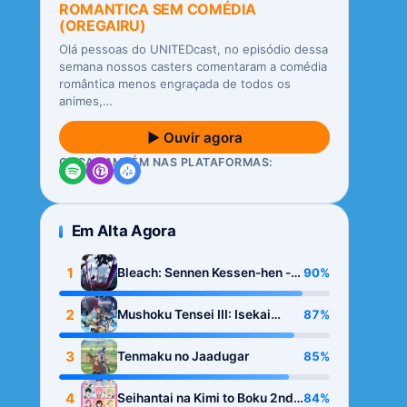
ROMANTICA SEM COMÉDIA
(OREGAIRU)
Olá pessoas do UNITEDcast, no episódio dessa
semana nossos casters comentaram a comédia
romântica menos engraçada de todos os
animes,…
▶ Ouvir agora
OUÇA TAMBÉM NAS PLATAFORMAS:
Em Alta Agora
1
90%
Bleach: Sennen Kessen-hen -
Kashin-tan
2
87%
Mushoku Tensei III: Isekai
Ittara Honki Dasu
3
85%
Tenmaku no Jaadugar
4
84%
Seihantai na Kimi to Boku 2nd