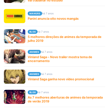
vai trabalhar no estúdio
há 7 anos
MANGÁS
Panini anuncia oito novos mangás
há 7 anos
BLOG
5 melhores direções de animes da temporada de
julho 2019
há 7 anos
ANIMES
Vinland Saga – Novo trailer mostra tema de
encerramento
há 7 anos
ANIMES
Vinland Saga ganha novo vídeo promocional
há 7 anos
BLOG
As 7 melhores aberturas de animes da temporada
de verão 2019