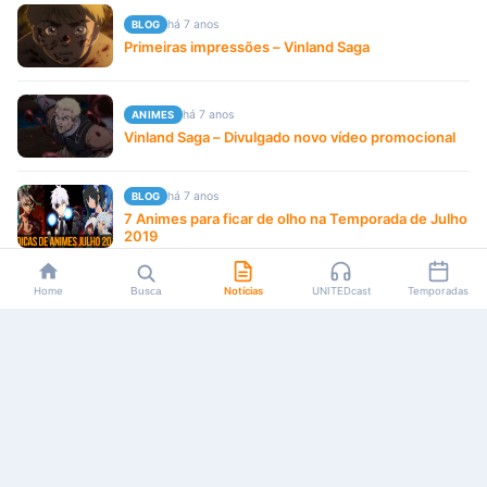
há 7 anos
BLOG
Primeiras impressões – Vinland Saga
há 7 anos
ANIMES
Vinland Saga – Divulgado novo vídeo promocional
há 7 anos
BLOG
7 Animes para ficar de olho na Temporada de Julho
2019
há 7 anos
ANIMES
Home
Busca
Notícias
UNITEDcast
Temporadas
Vinland Saga – Anime tem novo vídeo promocional
divulgado
há 8 anos
ANIMES
Vinland Saga: Anime para TV anunciado