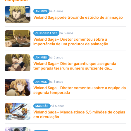
há 4 anos
ANIMES
Vinland Saga pode trocar de estúdio de animação
há 5 anos
CURIOSIDADES
Vinland Saga – Diretor comentou sobre a
importância de um produtor de animação
há 5 anos
ANIMES
Vinland Saga – Diretor garantiu que a segunda
temporada terá ‘um número suficiente de
episódios’.
há 5 anos
ANIMES
Vinland Saga – Diretor comentou sobre a equipe da
segunda temporada
há 5 anos
MANGÁS
Vinland Saga – Mangá atinge 5,5 milhões de cópias
em circulação