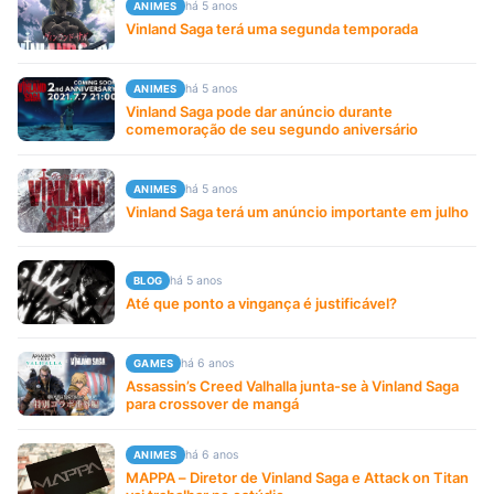
há 5 anos
ANIMES
Vinland Saga terá uma segunda temporada
há 5 anos
ANIMES
Vinland Saga pode dar anúncio durante
comemoração de seu segundo aniversário
há 5 anos
ANIMES
Vinland Saga terá um anúncio importante em julho
há 5 anos
BLOG
Até que ponto a vingança é justificável?
há 6 anos
GAMES
Assassin’s Creed Valhalla junta-se à Vinland Saga
para crossover de mangá
há 6 anos
ANIMES
MAPPA – Diretor de Vinland Saga e Attack on Titan