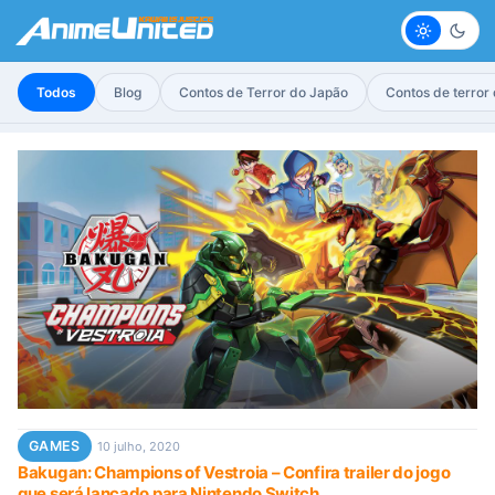
Claro
Escur
Todos
Blog
Contos de Terror do Japão
Contos de terror
GAMES
10 julho, 2020
Bakugan: Champions of Vestroia – Confira trailer do jogo
que será lançado para Nintendo Switch.