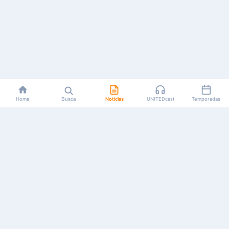
Home
Busca
Notícias
UNITEDcast
Temporadas
Notícias, reviews, guias e podcasts sobre o universo dos
animes!
Feito por fãs, para fãs.