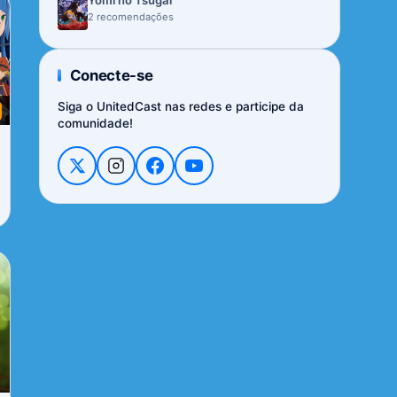
Yomi no Tsugai
2 recomendações
Conecte-se
Siga o UnitedCast nas redes e participe da
comunidade!