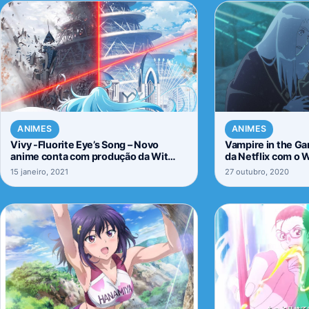
ANIMES
ANIMES
Vivy -Fluorite Eye’s Song – Novo
Vampire in the Ga
anime conta com produção da Wit
da Netflix com o W
Studio.
15 janeiro, 2021
27 outubro, 2020