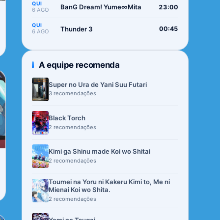
QUI
BanG Dream! Yume∞Mita
23:00
6 AGO
QUI
Thunder 3
00:45
6 AGO
A equipe recomenda
Super no Ura de Yani Suu Futari
3 recomendações
Black Torch
2 recomendações
Kimi ga Shinu made Koi wo Shitai
2 recomendações
Toumei na Yoru ni Kakeru Kimi to, Me ni
Mienai Koi wo Shita.
2 recomendações