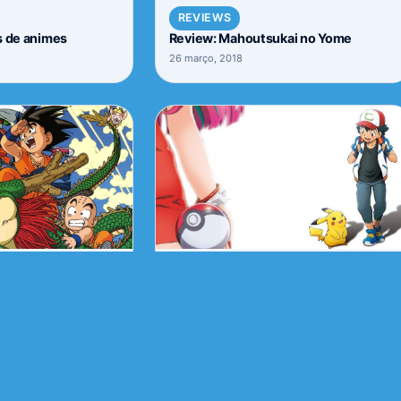
REVIEWS
s de animes
Review: Mahoutsukai no Yome
26 março, 2018
S
ANIMES
o universo de alguns
Pokémon: Filme de 2018 tem título
rasileiro, folclore e
revelado
27 fevereiro, 2018