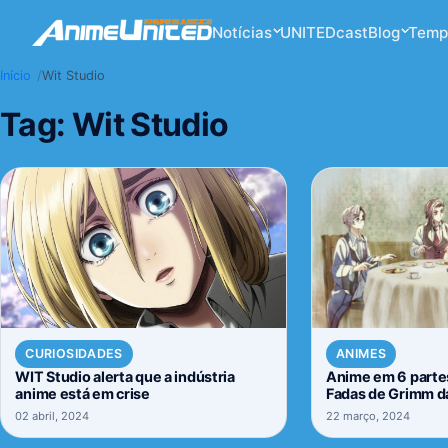
Notícias
UNITEDcast
Blog
Temp
Início
Wit Studio
Tag:
Wit Studio
CURIOSIDADES
ANIMES
WIT Studio alerta que a indústria
Anime em 6 parte
anime está em crise
Fadas de Grimm 
estreia definida
02 abril, 2024
22 março, 2024