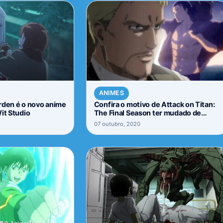
ANIMES
rden é o novo anime
Confira o motivo de Attack on Titan:
it Studio
The Final Season ter mudado de
estúdio
07 outubro, 2020