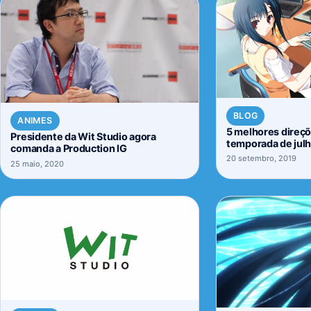
BLOG
ANIMES
5 melhores direç
Presidente da Wit Studio agora
temporada de jul
comanda a Production IG
20 setembro, 2019
25 maio, 2020