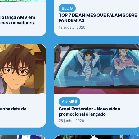
BLOG
TOP 7 DE ANIMES QUE FALAM SOBRE
dio lança AMV em
PANDEMIAS
eus animadores.
13 agosto, 2020
ANIMES
anha data de
Great Pretender – Novo vídeo
promocional é lançado
26 junho, 2020