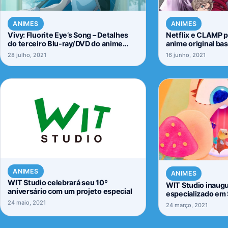
ANIMES
ANIMES
Vivy: Fluorite Eye’s Song – Detalhes
Netflix e CLAMP 
do terceiro Blu-ray/DVD do anime
anime original ba
foram revelados
dos Irmãos Grim
28 julho, 2021
16 junho, 2021
ANIMES
ANIMES
WIT Studio celebrará seu 10º
WIT Studio inaug
aniversário com um projeto especial
especializado em
24 maio, 2021
24 março, 2021