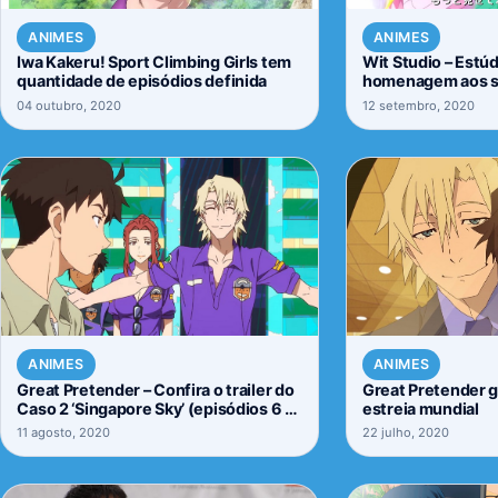
ANIMES
ANIMES
Iwa Kakeru! Sport Climbing Girls tem
Wit Studio – Estú
quantidade de episódios definida
homenagem aos s
04 outubro, 2020
12 setembro, 2020
ANIMES
ANIMES
Great Pretender – Confira o trailer do
Great Pretender g
Caso 2 ‘Singapore Sky’ (episódios 6 –
estreia mundial
10)
11 agosto, 2020
22 julho, 2020