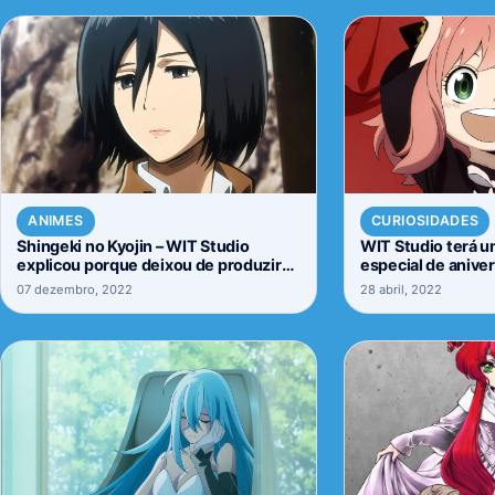
ANIMES
CURIOSIDADES
Shingeki no Kyojin – WIT Studio
WIT Studio terá 
explicou porque deixou de produzir
especial de anive
anime
07 dezembro, 2022
28 abril, 2022