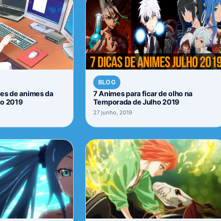
BLOG
ões de animes da
7 Animes para ficar de olho na
ho 2019
Temporada de Julho 2019
27 junho, 2019