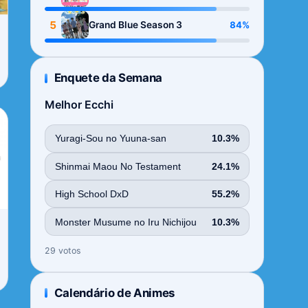
Season
5
84%
Grand Blue Season 3
Enquete da Semana
Melhor Ecchi
Yuragi-Sou no Yuuna-san
10.3%
Shinmai Maou No Testament
24.1%
High School DxD
55.2%
Monster Musume no Iru Nichijou
10.3%
29 votos
Calendário de Animes