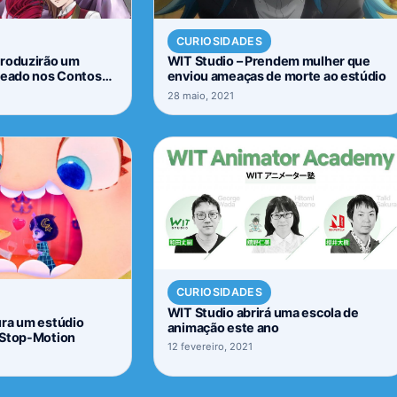
CURIOSIDADES
produzirão um
WIT Studio – Prendem mulher que
seado nos Contos
enviou ameaças de morte ao estúdio
m
28 maio, 2021
CURIOSIDADES
WIT Studio abrirá uma escola de
ura um estúdio
animação este ano
 Stop-Motion
12 fevereiro, 2021