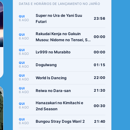
DATAS E HORÁRIOS DE LANÇAMENTO NO JAPÃO
Super no Ura de Yani Suu
QUI
23:56
6 AGO
Futari
Rakudai Kenja no Gakuin
QUI
00:00
6 AGO
Musou: Nidome no Tensei, S-
Rank Cheat Majutsushi
QUI
Boukenroku
Lv999 no Murabito
00:00
6 AGO
QUI
Dogulwang
01:15
6 AGO
QUI
World Is Dancing
22:00
6 AGO
QUI
Reiwa no Dara-san
21:30
6 AGO
Hanazakari no Kimitachi e
QUI
00:30
6 AGO
2nd Season
QUI
Bungou Stray Dogs Wan! 2
21:40
6 AGO