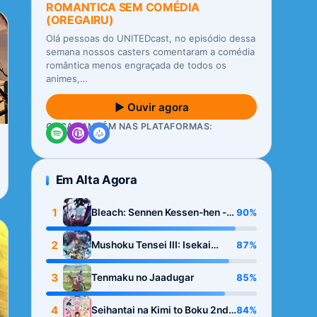
ROMANTICA SEM COMÉDIA
(OREGAIRU)
Olá pessoas do UNITEDcast, no episódio dessa
semana nossos casters comentaram a comédia
romântica menos engraçada de todos os
animes,…
▶ Ouvir agora
OUÇA TAMBÉM NAS PLATAFORMAS:
Em Alta Agora
1
90%
Bleach: Sennen Kessen-hen -
Kashin-tan
2
87%
Mushoku Tensei III: Isekai
Ittara Honki Dasu
3
85%
Tenmaku no Jaadugar
4
84%
Seihantai na Kimi to Boku 2nd