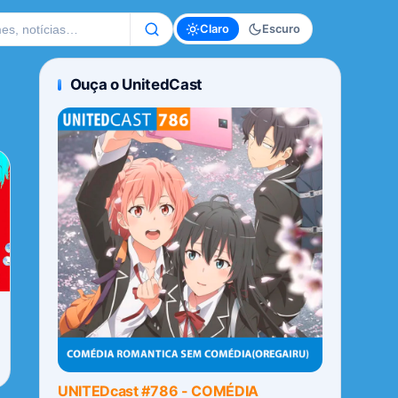
te
Claro
Escuro
Ouça o UnitedCast
UNITEDcast #786 - COMÉDIA