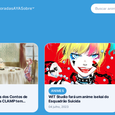
Buscar no si
oradas
AYA
Sobre
ANIMES
s dos Contos de
WIT Studio fará um anime isekai do
da CLAMP tem
Esquadrão Suicida
04 julho, 2023