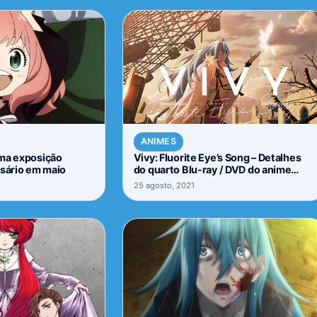
ANIMES
uma exposição
Vivy: Fluorite Eye’s Song – Detalhes
rsário em maio
do quarto Blu-ray / DVD do anime
foram revelados.
25 agosto, 2021