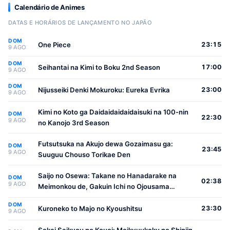
Calendário de Animes
DATAS E HORÁRIOS DE LANÇAMENTO NO JAPÃO
DOM
One Piece
23:15
9 AGO
DOM
Seihantai na Kimi to Boku 2nd Season
17:00
9 AGO
DOM
Nijusseiki Denki Mokuroku: Eureka Evrika
23:00
9 AGO
Kimi no Koto ga Daidaidaidaidaisuki na 100-nin
DOM
22:30
9 AGO
no Kanojo 3rd Season
Futsutsuka na Akujo dewa Gozaimasu ga:
DOM
23:45
9 AGO
Suuguu Chouso Torikae Den
Saijo no Osewa: Takane no Hanadarake na
DOM
02:38
9 AGO
Meimonkou de, Gakuin Ichi no Ojousama
(Seikatsu Nouryoku Kaimu) wo Kagenagara
DOM
Osewa suru Koto ni Narimashita
Kuroneko to Majo no Kyoushitsu
23:30
9 AGO