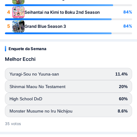
4
84%
Seihantai na Kimi to Boku 2nd Season
5
84%
Grand Blue Season 3
Enquete da Semana
Melhor Ecchi
Yuragi-Sou no Yuuna-san
11.4%
Shinmai Maou No Testament
20%
High School DxD
60%
Monster Musume no Iru Nichijou
8.6%
35 votos