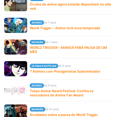
Óculos de anime agora estarão disponíveis na vida
real
há 7 anos
ANIMES
World Trigger – Anime terá nova temporada
há 7 anos
MANGÁS
WORLD TRIGGER – MANGÁ FARÁ PAUSA DE UM
MÊS
há 9 anos
ÚLTIMAS NOTÍCIAS
7 Animes com Protagonistas Subestimados
há 9 anos
ANIMES
Tokyo Anime Award Festival: Confira os
vencedores do Anime Fan Award
há 10 anos
MANGÁS
Novidades sobre a pausa de World Trigger