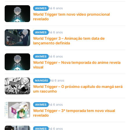
há 6 anos
ANIMES
World Trigger tem novo vídeo promocional
revelado
há 6 anos
ANIMES
World Trigger 3 – Animação tem data de
lançamento definida
há 6 anos
ANIMES
World Trigger – Nova temporada do anime revela
visual
há 6 anos
MANGÁS
World Trigger – O próximo capítulo do mangá será
um rascunho
há 6 anos
ANIMES
World Trigger – 3ª temporada tem novo visual
revelado
há 6 anos
ANIMES