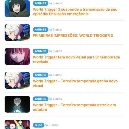
há 5 anos
ANIMES
World Trigger 3 suspende a transmissão de seu
episódio final após emergência
há 5 anos
ANIMES
PRIMEIRAS IMPRESSÕES: WORLD TRIGGER 3
há 5 anos
ANIMES
World Trigger tem novo visual para 3ª temporada
revelado
há 5 anos
ANIMES
World Trigger – Terceira temporada ganha novo
visual
há 5 anos
ANIMES
World Trigger – Terceira temporada estreia em
outubro
há 6 anos
BLOG