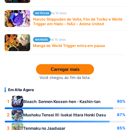
há 10 anos
NOTÍCIAS
Naruto Shippuden de Volta, Fim de Toriko e World
Trigger em Hiato – NAU – Anime United
há 10 anos
MANGÁS
Mangá de World Trigger entra em pausa
Carregar mais
Você chegou ao fim da lista.
Em Alta Agora
1
90%
Bleach: Sennen Kessen-hen - Kashin-tan
2
87%
Mushoku Tensei III: Isekai Ittara Honki Dasu
3
85%
Tenmaku no Jaadugar