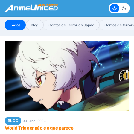
Claro
Escur
Todos
Blog
Contos de Terror do Japão
Contos de terror
BLOG
03 julho, 2023
World Trigger não é o que parece