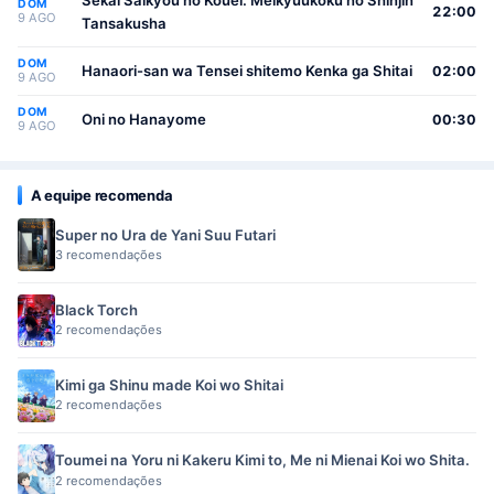
Sekai Saikyou no Kouei: Meikyuukoku no Shinjin
DOM
22:00
9 AGO
Tansakusha
DOM
Hanaori-san wa Tensei shitemo Kenka ga Shitai
02:00
9 AGO
DOM
Oni no Hanayome
00:30
9 AGO
A equipe recomenda
Super no Ura de Yani Suu Futari
3 recomendações
Black Torch
2 recomendações
Kimi ga Shinu made Koi wo Shitai
2 recomendações
Toumei na Yoru ni Kakeru Kimi to, Me ni Mienai Koi wo Shita.
2 recomendações