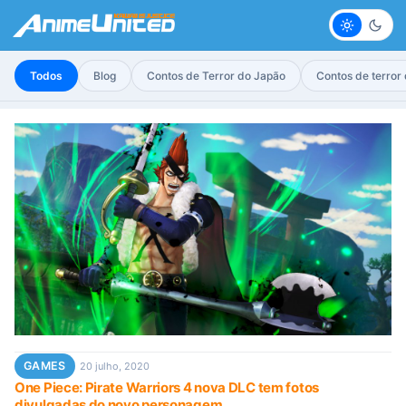
Claro
Escur
Todos
Blog
Contos de Terror do Japão
Contos de terror
GAMES
20 julho, 2020
One Piece: Pirate Warriors 4 nova DLC tem fotos
divulgadas do novo personagem