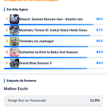
Em Alta Agora
1
90%
Bleach: Sennen Kessen-hen - Kashin-tan
2
87%
Mushoku Tensei III: Isekai Ittara Honki Dasu
3
85%
Tenmaku no Jaadugar
4
84%
Seihantai na Kimi to Boku 2nd Season
5
84%
Grand Blue Season 3
Enquete da Semana
Melhor Ecchi
Yuragi-Sou no Yuuna-san
11.8%