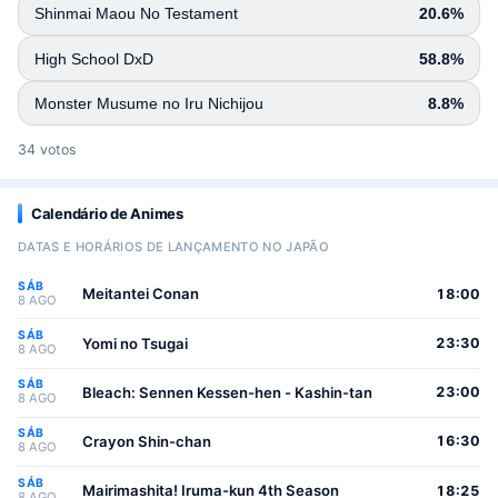
Shinmai Maou No Testament
20.6%
High School DxD
58.8%
Monster Musume no Iru Nichijou
8.8%
34 votos
Calendário de Animes
DATAS E HORÁRIOS DE LANÇAMENTO NO JAPÃO
SÁB
Meitantei Conan
18:00
8 AGO
SÁB
Yomi no Tsugai
23:30
8 AGO
SÁB
Bleach: Sennen Kessen-hen - Kashin-tan
23:00
8 AGO
SÁB
Crayon Shin-chan
16:30
8 AGO
SÁB
Mairimashita! Iruma-kun 4th Season
18:25
8 AGO