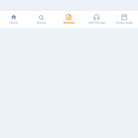
Home
Busca
Notícias
UNITEDcast
Temporadas
Notícias, reviews, guias e podcasts sobre o universo dos
animes!
Feito por fãs, para fãs.
NAVEGAÇÃO
CATEGORIAS
MAIS
Início
Animes
Sobre Nós