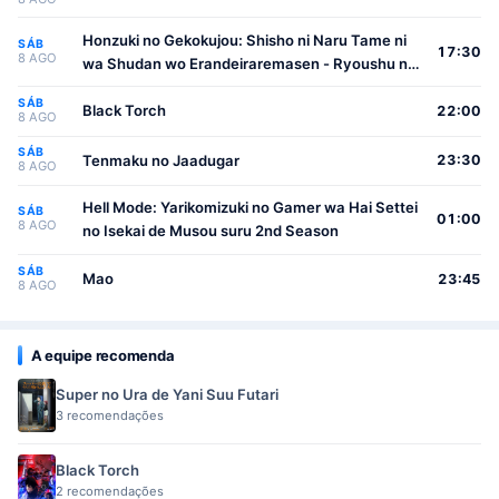
Honzuki no Gekokujou: Shisho ni Naru Tame ni
SÁB
17:30
8 AGO
wa Shudan wo Erandeiraremasen - Ryoushu no
Youjo
SÁB
Black Torch
22:00
8 AGO
SÁB
Tenmaku no Jaadugar
23:30
8 AGO
Hell Mode: Yarikomizuki no Gamer wa Hai Settei
SÁB
01:00
8 AGO
no Isekai de Musou suru 2nd Season
SÁB
Mao
23:45
8 AGO
A equipe recomenda
Super no Ura de Yani Suu Futari
3 recomendações
Black Torch
2 recomendações