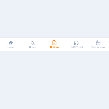
Home
Busca
Notícias
UNITEDcast
Temporadas
Notícias, reviews, guias e podcasts sobre o universo dos
animes!
Feito por fãs, para fãs.