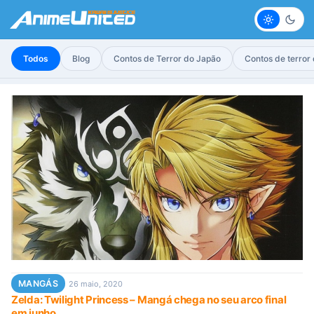
Claro
Escur
Todos
Blog
Contos de Terror do Japão
Contos de terror
MANGÁS
26 maio, 2020
Zelda: Twilight Princess – Mangá chega no seu arco final
em junho