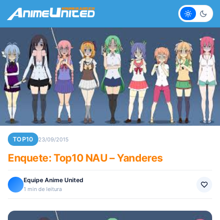
Claro
Escur
TOP10
23/09/2015
Enquete: Top10 NAU – Yanderes
Equipe Anime United
1 min de leitura