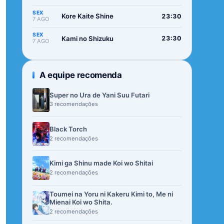
SEX
Kore Kaite Shine
23:30
7 AGO
SEX
Kami no Shizuku
23:30
7 AGO
A equipe recomenda
Super no Ura de Yani Suu Futari
3 recomendações
Black Torch
2 recomendações
Kimi ga Shinu made Koi wo Shitai
2 recomendações
Toumei na Yoru ni Kakeru Kimi to, Me ni
Mienai Koi wo Shita.
2 recomendações