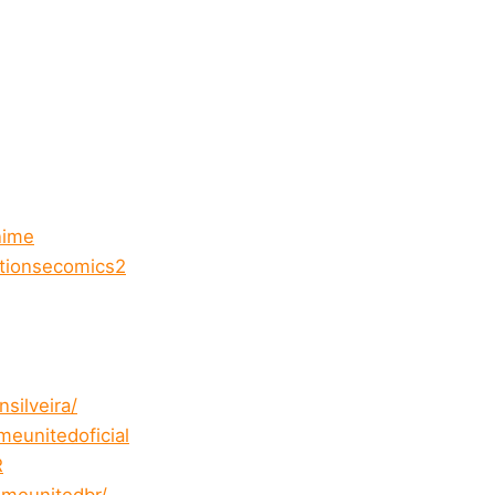
nime
tionsecomics2
silveira/
eunitedoficial
R
imeunitedbr/