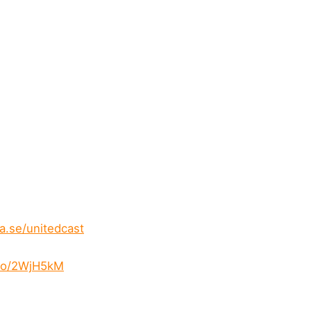
ia.se/unitedcast
.to/2WjH5kM