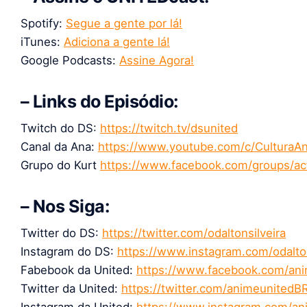
Spotify:
Segue a gente por lá!
iTunes:
Adiciona a gente lá!
Google Podcasts:
Assine Agora!
– Links do Episódio:
Twitch do DS:
https://twitch.tv/dsunited
Canal da Ana:
https://www.youtube.com/c/CulturaA
Grupo do Kurt
https://www.facebook.com/groups/ac
– Nos Siga:
Twitter do DS:
https://twitter.com/odaltonsilveira
Instagram do DS:
https://www.instagram.com/odalton
Fabebook da United:
https://www.facebook.com/anim
Twitter da United:
https://twitter.com/animeunitedB
Instagram da United:
https://www.instagram.com/an