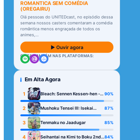
ROMANTICA SEM COMÉDIA
(OREGAIRU)
Olá pessoas do UNITEDcast, no episódio dessa
semana nossos casters comentaram a comédia
romântica menos engraçada de todos os
animes,…
▶ Ouvir agora
OUÇA TAMBÉM NAS PLATAFORMAS:
Em Alta Agora
1
90%
Bleach: Sennen Kessen-hen -
Kashin-tan
2
87%
Mushoku Tensei III: Isekai
Ittara Honki Dasu
3
85%
Tenmaku no Jaadugar
4
84%
Seihantai na Kimi to Boku 2nd