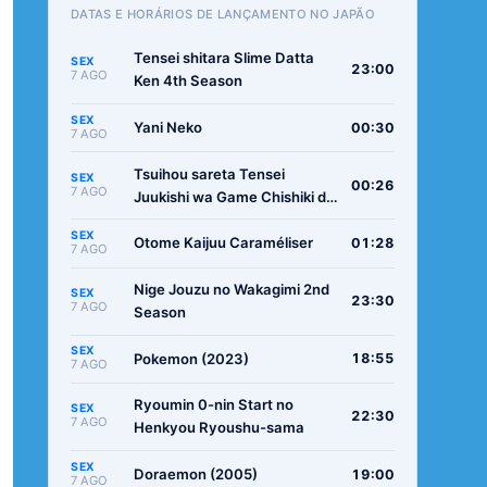
DATAS E HORÁRIOS DE LANÇAMENTO NO JAPÃO
Tensei shitara Slime Datta
SEX
23:00
7 AGO
Ken 4th Season
SEX
Yani Neko
00:30
7 AGO
Tsuihou sareta Tensei
SEX
00:26
7 AGO
Juukishi wa Game Chishiki de
Musou suru
SEX
Otome Kaijuu Caraméliser
01:28
7 AGO
Nige Jouzu no Wakagimi 2nd
SEX
23:30
7 AGO
Season
SEX
Pokemon (2023)
18:55
7 AGO
Ryoumin 0-nin Start no
SEX
22:30
7 AGO
Henkyou Ryoushu-sama
SEX
Doraemon (2005)
19:00
7 AGO