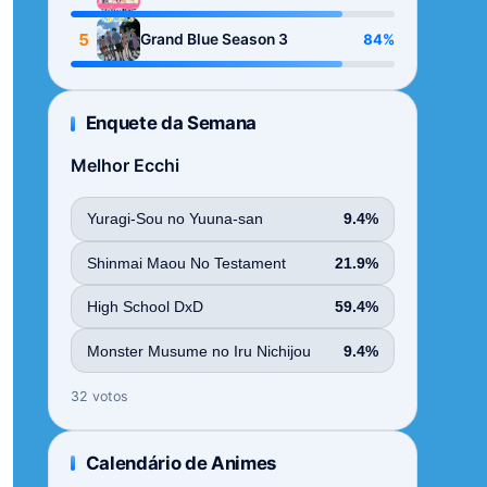
Season
5
84%
Grand Blue Season 3
Enquete da Semana
Melhor Ecchi
Yuragi-Sou no Yuuna-san
9.4%
Shinmai Maou No Testament
21.9%
High School DxD
59.4%
Monster Musume no Iru Nichijou
9.4%
32 votos
Calendário de Animes