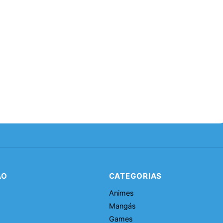
ÃO
CATEGORIAS
Animes
Mangás
Games