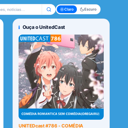
te
Claro
Escuro
Ouça o UnitedCast
UNITEDcast #786 - COMÉDIA