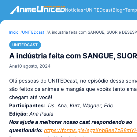
Notícias
UNITEDcast
Blog
Temp
Início
UNITEDcast
A indústria feita com SANGUE, SUOR e DESES
UNITEDCAST
A indústria feita com SANGUE, SU
Ana
10 agosto, 2024
Olá pessoas do UNITEDcast, no episódio dessa sema
são feitos os animes e mangás que vocês tanto am
chegam até você!
Participantes:
Ds
, Ana
, Kurt, Wagner, Eric.
Edição:
Ana Paula
Nos ajude a melhorar nosso cast respondendo ao
questionário:
https://forms.gle/egzXnbBee7zB8mY