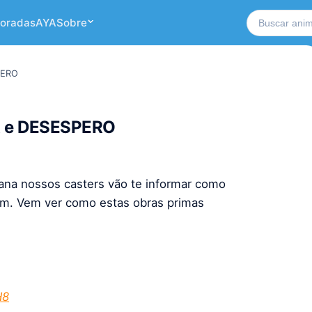
Buscar no si
oradas
AYA
Sobre
PERO
OR e DESESPERO
na nossos casters vão te informar como
am. Vem ver como estas obras primas
H8