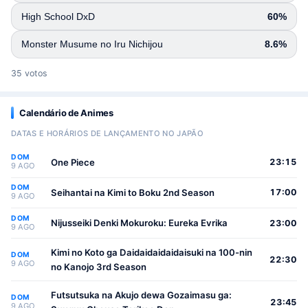
High School DxD
60%
Monster Musume no Iru Nichijou
8.6%
35 votos
Calendário de Animes
DATAS E HORÁRIOS DE LANÇAMENTO NO JAPÃO
DOM
One Piece
23:15
9 AGO
DOM
Seihantai na Kimi to Boku 2nd Season
17:00
9 AGO
DOM
Nijusseiki Denki Mokuroku: Eureka Evrika
23:00
9 AGO
Kimi no Koto ga Daidaidaidaidaisuki na 100-nin
DOM
22:30
9 AGO
no Kanojo 3rd Season
Futsutsuka na Akujo dewa Gozaimasu ga:
DOM
23:45
9 AGO