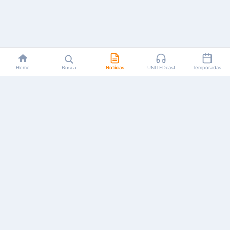
Home
Busca
Notícias
UNITEDcast
Temporadas
Notícias, reviews, guias e podcasts sobre o universo dos
animes!
Feito por fãs, para fãs.
NAVEGAÇÃO
CATEGORIAS
MAIS