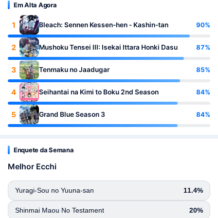
Em Alta Agora
1
90%
Bleach: Sennen Kessen-hen - Kashin-tan
2
87%
Mushoku Tensei III: Isekai Ittara Honki Dasu
3
85%
Tenmaku no Jaadugar
4
84%
Seihantai na Kimi to Boku 2nd Season
5
84%
Grand Blue Season 3
Enquete da Semana
Melhor Ecchi
Yuragi-Sou no Yuuna-san
11.4%
Shinmai Maou No Testament
20%