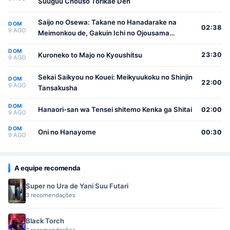
Suuguu Chouso Torikae Den
Saijo no Osewa: Takane no Hanadarake na
DOM
02:38
9 AGO
Meimonkou de, Gakuin Ichi no Ojousama
(Seikatsu Nouryoku Kaimu) wo Kagenagara
DOM
Osewa suru Koto ni Narimashita
Kuroneko to Majo no Kyoushitsu
23:30
9 AGO
Sekai Saikyou no Kouei: Meikyuukoku no Shinjin
DOM
22:00
9 AGO
Tansakusha
DOM
Hanaori-san wa Tensei shitemo Kenka ga Shitai
02:00
9 AGO
DOM
Oni no Hanayome
00:30
9 AGO
A equipe recomenda
Super no Ura de Yani Suu Futari
3 recomendações
Black Torch