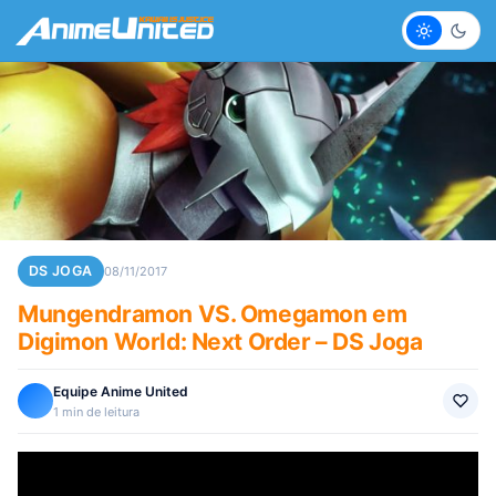
Claro
Escur
DS JOGA
08/11/2017
Mungendramon VS. Omegamon em
Digimon World: Next Order – DS Joga
Equipe Anime United
1 min de leitura