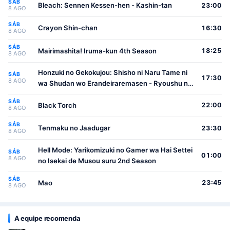
SÁB
Bleach: Sennen Kessen-hen - Kashin-tan
23:00
8 AGO
SÁB
Crayon Shin-chan
16:30
8 AGO
SÁB
Mairimashita! Iruma-kun 4th Season
18:25
8 AGO
Honzuki no Gekokujou: Shisho ni Naru Tame ni
SÁB
17:30
8 AGO
wa Shudan wo Erandeiraremasen - Ryoushu no
Youjo
SÁB
Black Torch
22:00
8 AGO
SÁB
Tenmaku no Jaadugar
23:30
8 AGO
Hell Mode: Yarikomizuki no Gamer wa Hai Settei
SÁB
01:00
8 AGO
no Isekai de Musou suru 2nd Season
SÁB
Mao
23:45
8 AGO
A equipe recomenda