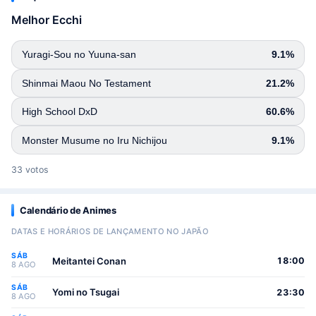
Melhor Ecchi
Yuragi-Sou no Yuuna-san
9.1%
Shinmai Maou No Testament
21.2%
High School DxD
60.6%
Monster Musume no Iru Nichijou
9.1%
33 votos
Calendário de Animes
DATAS E HORÁRIOS DE LANÇAMENTO NO JAPÃO
SÁB
Meitantei Conan
18:00
8 AGO
SÁB
Yomi no Tsugai
23:30
8 AGO