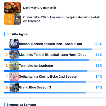
Devil May Cry da Netflix
Otaku Sekai 2023: Um encontro épico da cultura otaku
em Uberaba
Em Alta Agora
1
90%
Bleach: Sennen Kessen-hen - Kashin-tan
2
87%
Mushoku Tensei III: Isekai Ittara Honki Dasu
3
85%
Tenmaku no Jaadugar
4
84%
Seihantai na Kimi to Boku 2nd Season
5
84%
Grand Blue Season 3
Enquete da Semana