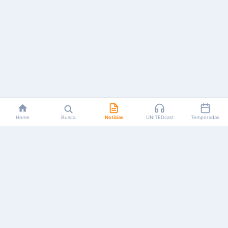
Home
Busca
Notícias
UNITEDcast
Temporadas
Notícias, reviews, guias e podcasts sobre o universo dos
animes!
Feito por fãs, para fãs.