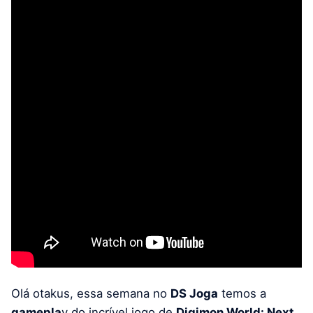
Olá otakus, essa semana no
DS Joga
temos a
gamepla
y do incrível jogo de
Digimon World: Next