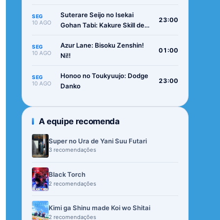
Suterare Seijo no Isekai
SEG
23:00
10 AGO
Gohan Tabi: Kakure Skill de
Camping Car wo Shoukan
Azur Lane: Bisoku Zenshin!
shimashita
SEG
01:00
10 AGO
Ni!!
Honoo no Toukyuujo: Dodge
SEG
23:00
10 AGO
Danko
A equipe recomenda
Super no Ura de Yani Suu Futari
3 recomendações
Black Torch
2 recomendações
Kimi ga Shinu made Koi wo Shitai
2 recomendações