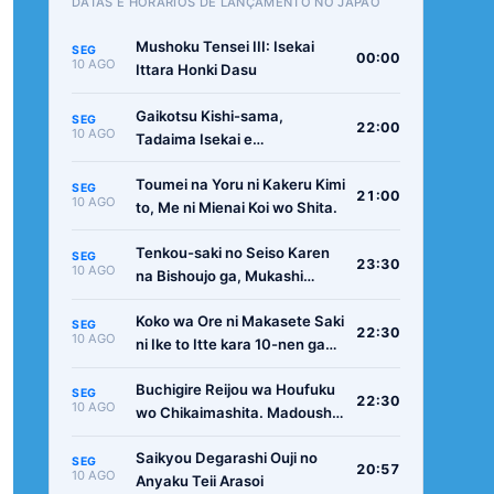
DATAS E HORÁRIOS DE LANÇAMENTO NO JAPÃO
Mushoku Tensei III: Isekai
SEG
00:00
10 AGO
Ittara Honki Dasu
Gaikotsu Kishi-sama,
SEG
22:00
10 AGO
Tadaima Isekai e
Odekakechuu II
Toumei na Yoru ni Kakeru Kimi
SEG
21:00
10 AGO
to, Me ni Mienai Koi wo Shita.
Tenkou-saki no Seiso Karen
SEG
23:30
10 AGO
na Bishoujo ga, Mukashi
Danshi to Omotte Issho ni
Koko wa Ore ni Makasete Saki
Asonda Osananajimi Datta
SEG
22:30
10 AGO
ni Ike to Itte kara 10-nen ga
Ken
Tattara Densetsu ni Natteita.
Buchigire Reijou wa Houfuku
SEG
22:30
10 AGO
wo Chikaimashita. Madousho
no Chikara de Sokoku wo
Saikyou Degarashi Ouji no
Tatakitsubushimasu
SEG
20:57
10 AGO
Anyaku Teii Arasoi