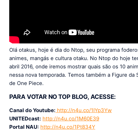
Olá otakus, hoje é dia do Ntop, seu programa foder
animes, mangás e cultura otaku. No Ntop do hoje 
abril 2016, onde iremos mostrar quais são os 10 an
nessa nova temporada. Temos também a Figure da 
de One Piece.
PARA VOTAR NO TOP BLOG, ACESSE:
Canal do Youtube:
http://n4u.co/1IYp3Yw
UNITEDcast:
http://n4u.co/1M60E39
Portal NAU:
http://n4u.co/1Pt834Y