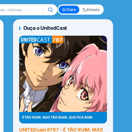
te
Claro
Escuro
Ouça o UnitedCast
UNITEDcast #787 - É TÃO RUIM, MAS