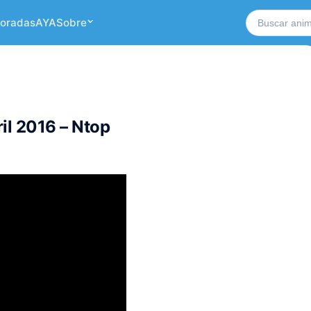
Buscar no si
oradas
AYA
Sobre
l 2016 – Ntop