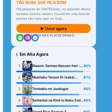
TÃO RUIM, QUE FICA BOM
Olá pessoas do UNITEDcast, no episódio dessa
semana nossos casters trouxeram uma lista de
animes tão ruins que no final…
▶ Ouvir agora
OUÇA TAMBÉM NAS PLATAFORMAS:
Em Alta Agora
1
90%
Bleach: Sennen Kessen-hen -
Kashin-tan
2
87%
Mushoku Tensei III: Isekai
Ittara Honki Dasu
3
85%
Tenmaku no Jaadugar
4
84%
Seihantai na Kimi to Boku 2nd
Season
5
84%
Grand Blue Season 3