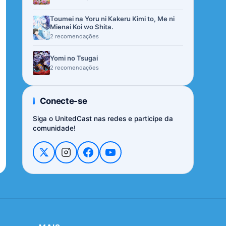
Toumei na Yoru ni Kakeru Kimi to, Me ni
Mienai Koi wo Shita.
2 recomendações
Yomi no Tsugai
2 recomendações
Conecte-se
Siga o UnitedCast nas redes e participe da
comunidade!