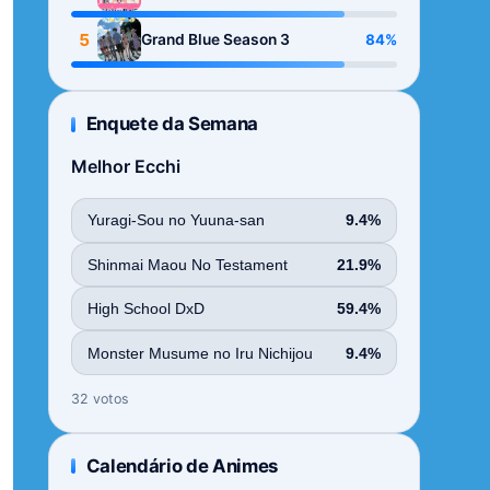
Season
5
84%
Grand Blue Season 3
Enquete da Semana
Melhor Ecchi
Yuragi-Sou no Yuuna-san
9.4%
Shinmai Maou No Testament
21.9%
High School DxD
59.4%
Monster Musume no Iru Nichijou
9.4%
32 votos
Calendário de Animes