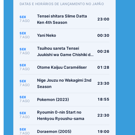
DATAS E HORÁRIOS DE LANÇAMENTO NO JAPÃO
Tensei shitara Slime Datta
SEX
23:00
7 AGO
Ken 4th Season
SEX
Yani Neko
00:30
7 AGO
Tsuihou sareta Tensei
SEX
00:26
7 AGO
Juukishi wa Game Chishiki de
Musou suru
SEX
Otome Kaijuu Caraméliser
01:28
7 AGO
Nige Jouzu no Wakagimi 2nd
SEX
23:30
7 AGO
Season
SEX
Pokemon (2023)
18:55
7 AGO
Ryoumin 0-nin Start no
SEX
22:30
7 AGO
Henkyou Ryoushu-sama
SEX
Doraemon (2005)
19:00
7 AGO