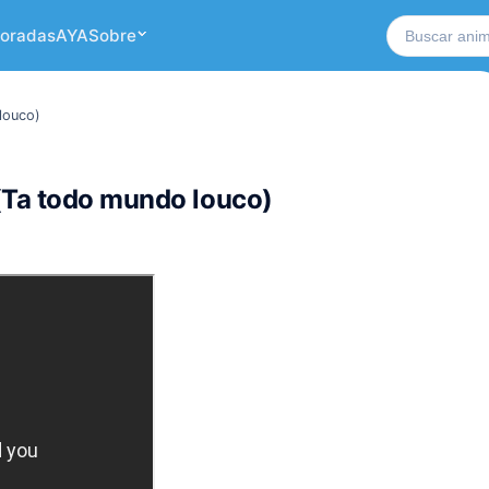
Buscar no si
oradas
AYA
Sobre
louco)
(Ta todo mundo louco)