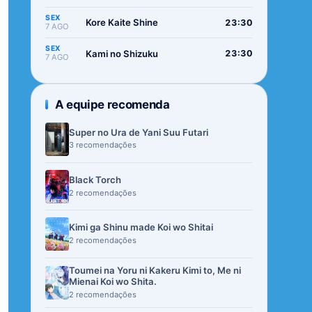
SEX
Kore Kaite Shine
23:30
7 AGO
SEX
Kami no Shizuku
23:30
7 AGO
A equipe recomenda
Super no Ura de Yani Suu Futari
3 recomendações
Black Torch
2 recomendações
Kimi ga Shinu made Koi wo Shitai
2 recomendações
Toumei na Yoru ni Kakeru Kimi to, Me ni
Mienai Koi wo Shita.
2 recomendações