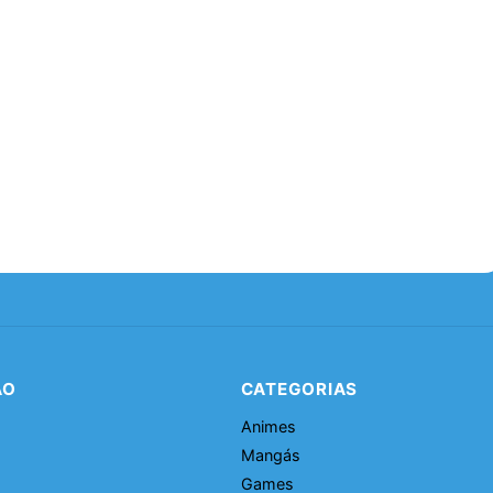
ÃO
CATEGORIAS
Animes
Mangás
Games