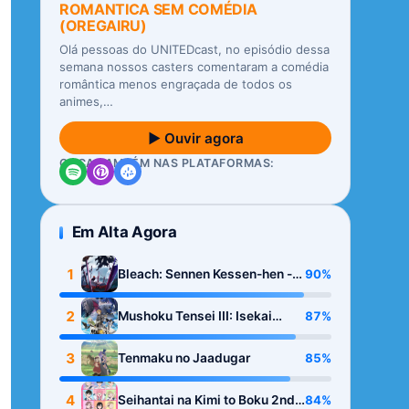
ROMANTICA SEM COMÉDIA
(OREGAIRU)
Olá pessoas do UNITEDcast, no episódio dessa
semana nossos casters comentaram a comédia
romântica menos engraçada de todos os
animes,…
▶ Ouvir agora
OUÇA TAMBÉM NAS PLATAFORMAS:
Em Alta Agora
1
90%
Bleach: Sennen Kessen-hen -
Kashin-tan
2
87%
Mushoku Tensei III: Isekai
Ittara Honki Dasu
3
85%
Tenmaku no Jaadugar
4
84%
Seihantai na Kimi to Boku 2nd