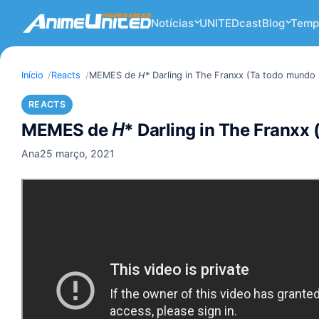
Notícias
UNITEDcast
Blog
Temp
Início
Reacts
MEMES de 𝘏* Darling in The Franxx (Ta todo mundo 
REACTS
MEMES de 𝘏* Darling in The Franxx 
Ana
25 março, 2021