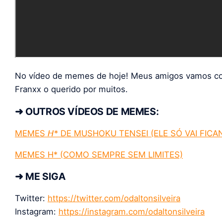
No vídeo de memes de hoje! Meus amigos vamos cont
Franxx o querido por muitos.
➜ OUTROS VÍDEOS DE MEMES:
MEMES 𝘏* DE MUSHOKU TENSEI (ELE SÓ VAI FIC
MEMES H* (COMO SEMPRE SEM LIMITES)
➜ ME SIGA
Twitter:
https://twitter.com/odaltonsilveira
Instagram:
https://instagram.com/odaltonsilveira