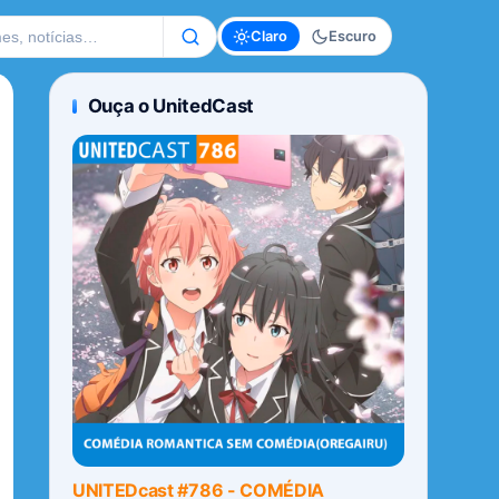
te
Claro
Escuro
Ouça o UnitedCast
UNITEDcast #786 - COMÉDIA