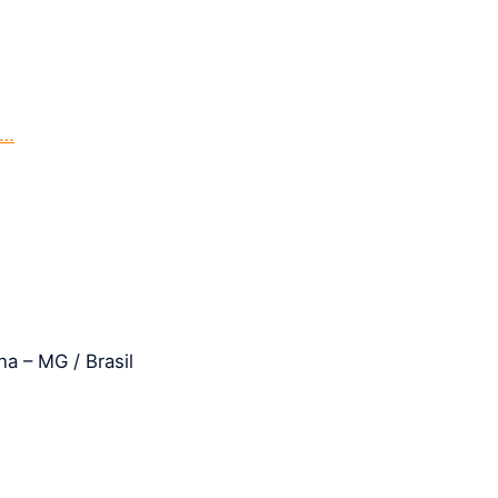
o…
a – MG / Brasil