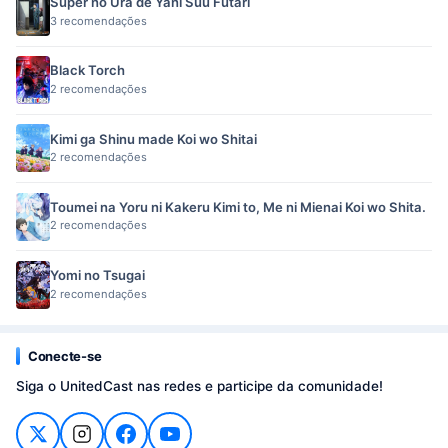
Super no Ura de Yani Suu Futari
3 recomendações
Black Torch
2 recomendações
Kimi ga Shinu made Koi wo Shitai
2 recomendações
Toumei na Yoru ni Kakeru Kimi to, Me ni Mienai Koi wo Shita.
2 recomendações
Yomi no Tsugai
2 recomendações
Conecte-se
Siga o UnitedCast nas redes e participe da comunidade!