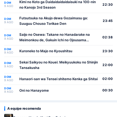
Kimi no Koto ga Daidaidaidaidaisuki na 100-nin
DOM
22:30
9 AGO
no Kanojo 3rd Season
Futsutsuka na Akujo dewa Gozaimasu ga:
DOM
23:45
9 AGO
Suuguu Chouso Torikae Den
Saijo no Osewa: Takane no Hanadarake na
DOM
02:38
9 AGO
Meimonkou de, Gakuin Ichi no Ojousama
(Seikatsu Nouryoku Kaimu) wo Kagenagara
DOM
Osewa suru Koto ni Narimashita
Kuroneko to Majo no Kyoushitsu
23:30
9 AGO
Sekai Saikyou no Kouei: Meikyuukoku no Shinjin
DOM
22:00
9 AGO
Tansakusha
DOM
Hanaori-san wa Tensei shitemo Kenka ga Shitai
02:00
9 AGO
DOM
Oni no Hanayome
00:30
9 AGO
A equipe recomenda