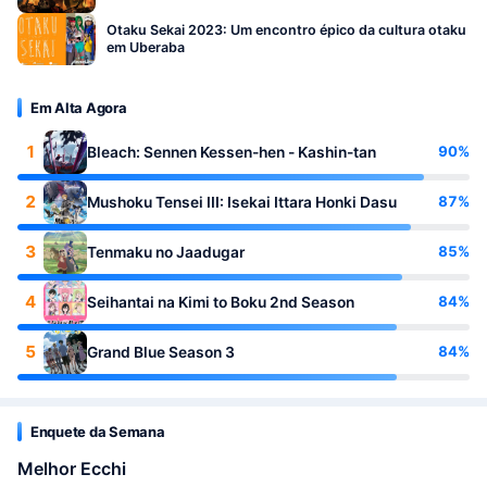
Otaku Sekai 2023: Um encontro épico da cultura otaku
em Uberaba
Em Alta Agora
1
90%
Bleach: Sennen Kessen-hen - Kashin-tan
2
87%
Mushoku Tensei III: Isekai Ittara Honki Dasu
3
85%
Tenmaku no Jaadugar
4
84%
Seihantai na Kimi to Boku 2nd Season
5
84%
Grand Blue Season 3
Enquete da Semana
Melhor Ecchi