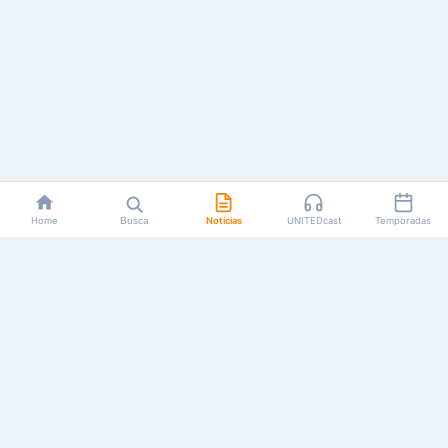
Home
Busca
Notícias
UNITEDcast
Temporadas
Notícias, reviews, guias e podcasts sobre o universo dos
animes!
Feito por fãs, para fãs.