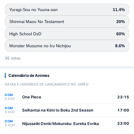
Yuragi-Sou no Yuuna-san
11.4%
Shinmai Maou No Testament
20%
High School DxD
60%
Monster Musume no Iru Nichijou
8.6%
35 votos
Calendário de Animes
DATAS E HORÁRIOS DE LANÇAMENTO NO JAPÃO
DOM
One Piece
23:15
9 AGO
DOM
Seihantai na Kimi to Boku 2nd Season
17:00
9 AGO
DOM
Nijusseiki Denki Mokuroku: Eureka Evrika
23:00
9 AGO