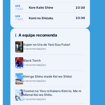
SEX
Kore Kaite Shine
23:30
7 AGO
SEX
Kami no Shizuku
23:30
7 AGO
A equipe recomenda
Super no Ura de Yani Suu Futari
3 recomendações
Black Torch
2 recomendações
Kimi ga Shinu made Koi wo Shitai
2 recomendações
Toumei na Yoru ni Kakeru Kimi to, Me ni
Mienai Koi wo Shita.
2 recomendações