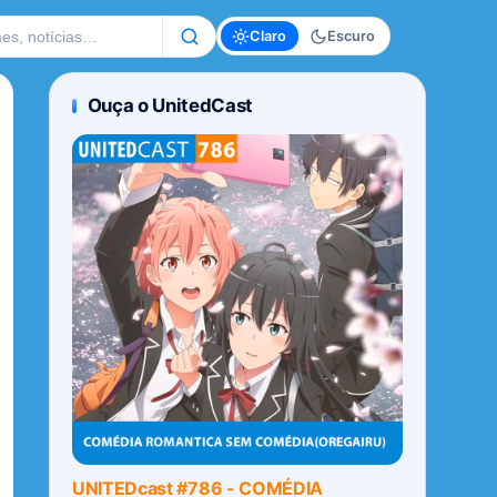
te
Claro
Escuro
Ouça o UnitedCast
UNITEDcast #786 - COMÉDIA