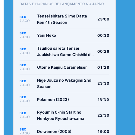
DATAS E HORÁRIOS DE LANÇAMENTO NO JAPÃO
Tensei shitara Slime Datta
SEX
23:00
7 AGO
Ken 4th Season
SEX
Yani Neko
00:30
7 AGO
Tsuihou sareta Tensei
SEX
00:26
7 AGO
Juukishi wa Game Chishiki de
Musou suru
SEX
Otome Kaijuu Caraméliser
01:28
7 AGO
Nige Jouzu no Wakagimi 2nd
SEX
23:30
7 AGO
Season
SEX
Pokemon (2023)
18:55
7 AGO
Ryoumin 0-nin Start no
SEX
22:30
7 AGO
Henkyou Ryoushu-sama
SEX
Doraemon (2005)
19:00
7 AGO