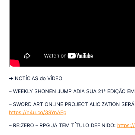
➜ NOTÍCIAS do VÍDEO
– WEEKLY SHONEN JUMP ADIA SUA 21ª EDIÇÃO E
– SWORD ART ONLINE PROJECT ALICIZATION SER
https://n4u.co/39YnAFp
– RE:ZERO – RPG JÁ TEM TÍTULO DEFINIDO:
https:/