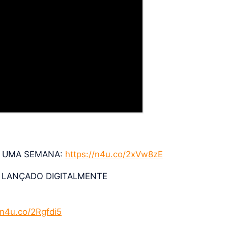
M UMA SEMANA:
https://n4u.co/2xVw8zE
Á LANÇADO DIGITALMENTE
/n4u.co/2Rgfdi5