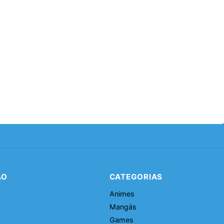
ÃO
CATEGORIAS
Animes
Mangás
Games