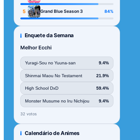
Season
5
84%
Grand Blue Season 3
Enquete da Semana
Melhor Ecchi
Yuragi-Sou no Yuuna-san
9.4%
Shinmai Maou No Testament
21.9%
High School DxD
59.4%
Monster Musume no Iru Nichijou
9.4%
32 votos
Calendário de Animes