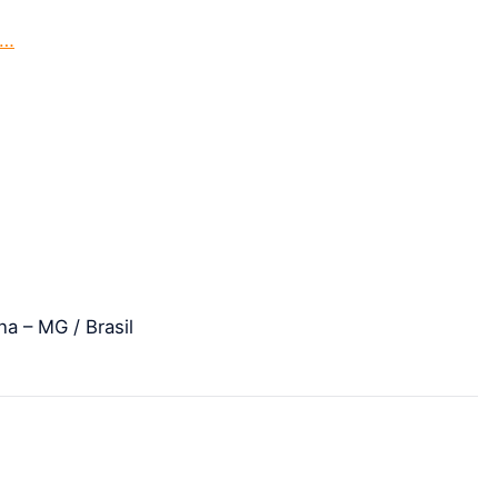
o…
a – MG / Brasil