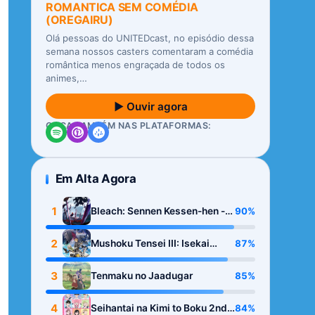
ROMANTICA SEM COMÉDIA
(OREGAIRU)
Olá pessoas do UNITEDcast, no episódio dessa
semana nossos casters comentaram a comédia
romântica menos engraçada de todos os
animes,…
▶ Ouvir agora
OUÇA TAMBÉM NAS PLATAFORMAS:
Em Alta Agora
1
90%
Bleach: Sennen Kessen-hen -
Kashin-tan
2
87%
Mushoku Tensei III: Isekai
Ittara Honki Dasu
3
85%
Tenmaku no Jaadugar
4
84%
Seihantai na Kimi to Boku 2nd