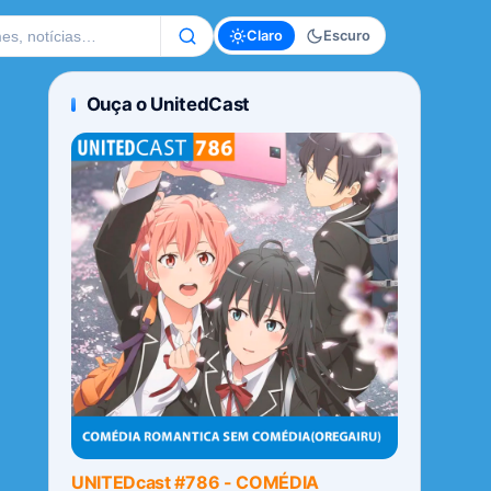
te
Claro
Escuro
Ouça o UnitedCast
UNITEDcast #786 - COMÉDIA