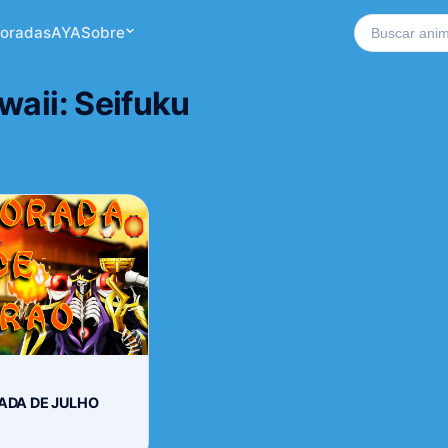
Buscar no si
oradas
AYA
Sobre
waii: Seifuku
ADA DE JULHO