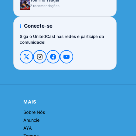
Yomi no Tsugai
2 recomendações
Conecte-se
Siga o UnitedCast nas redes e participe da
comunidade!
MAIS
Sobre Nós
Anuncie
AYA
Termos