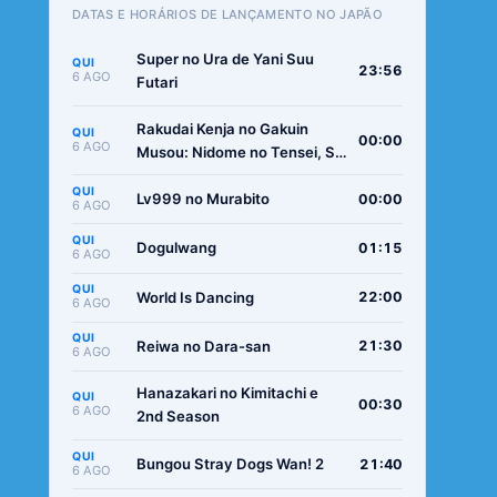
DATAS E HORÁRIOS DE LANÇAMENTO NO JAPÃO
Super no Ura de Yani Suu
QUI
23:56
6 AGO
Futari
Rakudai Kenja no Gakuin
QUI
00:00
6 AGO
Musou: Nidome no Tensei, S-
Rank Cheat Majutsushi
QUI
Boukenroku
Lv999 no Murabito
00:00
6 AGO
QUI
Dogulwang
01:15
6 AGO
QUI
World Is Dancing
22:00
6 AGO
QUI
Reiwa no Dara-san
21:30
6 AGO
Hanazakari no Kimitachi e
QUI
00:30
6 AGO
2nd Season
QUI
Bungou Stray Dogs Wan! 2
21:40
6 AGO