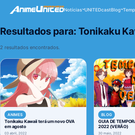
Notícias
UNITEDcast
Blog
Temp
Resultados para:
Tonikaku Ka
2 resultados encontrados.
ANIMES
BLOG
Tonikaku Kawaii terá um novo OVA
GUIA DE TEMPOR
em agosto
2022 (VERÃO)
03 abril, 2022
30 maio, 2022