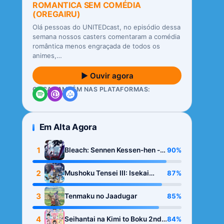
ROMANTICA SEM COMÉDIA
(OREGAIRU)
Olá pessoas do UNITEDcast, no episódio dessa
semana nossos casters comentaram a comédia
romântica menos engraçada de todos os
animes,…
▶ Ouvir agora
OUÇA TAMBÉM NAS PLATAFORMAS:
Em Alta Agora
1
90%
Bleach: Sennen Kessen-hen -
Kashin-tan
2
87%
Mushoku Tensei III: Isekai
Ittara Honki Dasu
3
85%
Tenmaku no Jaadugar
4
84%
Seihantai na Kimi to Boku 2nd