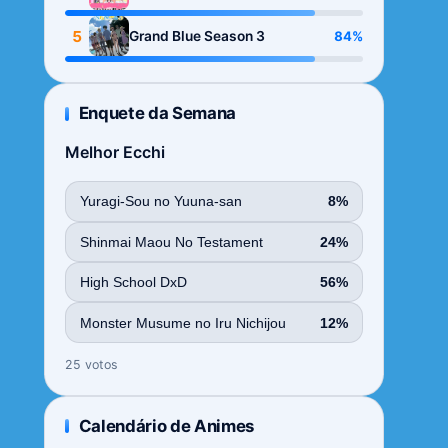
Season
5
84%
Grand Blue Season 3
Enquete da Semana
Melhor Ecchi
Yuragi-Sou no Yuuna-san
8%
Shinmai Maou No Testament
24%
High School DxD
56%
Monster Musume no Iru Nichijou
12%
25 votos
Calendário de Animes